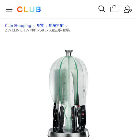
Club Shopping
獎賞
廚樂無窮
ZWILLING TWIN® Pollux 刀座8件套裝
Skip
Skip
to
to
the
the
end
beginning
of
of
the
the
images
images
gallery
gallery