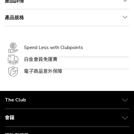
產品詳情
產品規格
Spend Less with Clubpoints
白金會員免運費
電子商品意外保障
The Club
關於 The Club
合作夥伴
會籍
Citi The Club 信用卡
會籍及專屬禮遇
媒體中心