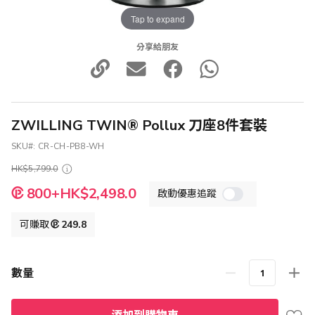
Tap to expand
分享給朋友
ZWILLING TWIN® Pollux 刀座8件套裝
SKU
CR-CH-PB8-WH
HK$5,799.0
特
800+HK$2,498.0
啟動優惠追蹤
殊
價
格
可賺取
249.8
數量