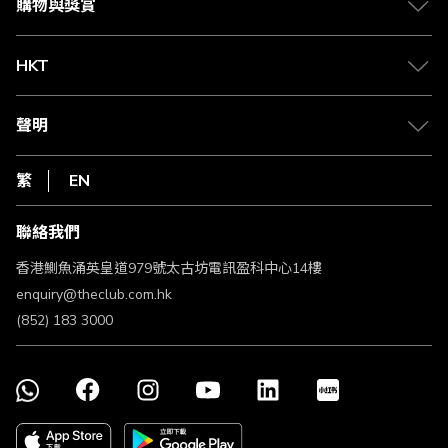
賺取積分
購物與獎賞
兌換禮遇
物流與配送
Club 積分助手
Club Shopping 商品領取站
HKT
積分兌換
退款政策
csl.
常見問題
1010
聲明
在線客服
網上行
私隱聲明
HKT
繁
EN
使用條款
條款及細則
聯絡我們
不歧視及不騷擾聲明
認可牌照及通告
香港鰂魚涌英皇道979號太古坊電訊盈科中心14樓
enquiry@theclub.com.hk
(852) 183 3000