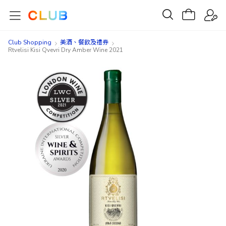
Club Shopping
美酒、餐飲及禮券​
Rtvelisi Kisi Qvevri Dry Amber Wine 2021
Skip
Skip
to
to
the
the
end
beginning
of
of
the
the
images
images
gallery
gallery