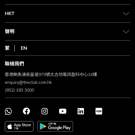
兌換禮遇
物流與配送
Club 積分助手
Club Shopping 商品領取站
HKT
積分兌換
退款政策
csl.
常見問題
1010
聲明
在線客服
網上行
私隱聲明
HKT
繁
EN
使用條款
條款及細則
聯絡我們
不歧視及不騷擾聲明
認可牌照及通告
香港鰂魚涌英皇道979號太古坊電訊盈科中心14樓
enquiry@theclub.com.hk
(852) 183 3000