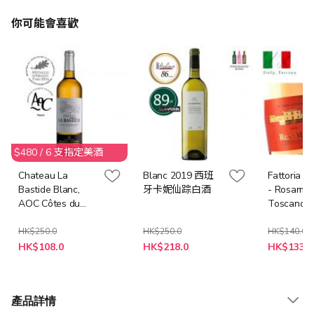
你可能會喜歡
$480 / 6 支指定美酒
Chateau La
Blanc 2019 西班
Fattoria Le
Bastide Blanc,
牙卡妮仙踪白酒
- Rosamat
AOC Côtes du
Toscano R
Marmandais 2023
IGT 2016 (
意大利粉
HK$250.0
HK$250.0
HK$140.0
特
特
特
HK$108.0
HK$218.0
HK$133.0
殊
殊
殊
價
價
價
格
格
格
產品詳情