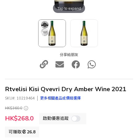
Tap to expand
分享給朋友
Rtvelisi Kisi Qvevri Dry Amber Wine 2021
SKU
10219464
更多相關產品或價錢選擇
HK$360.0
特
HK$268.0
啟動優惠追蹤
殊
價
格
可賺取
26.8