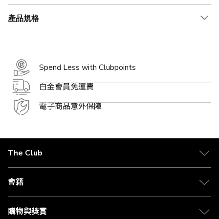
產品規格
Spend Less with Clubpoints
白金會員免運費
電子商品意外保障
The Club
關於 The Club
合作夥伴
會籍
Citi The Club 信用卡
會籍及專屬禮遇
媒體中心
賺取積分
購物與獎賞