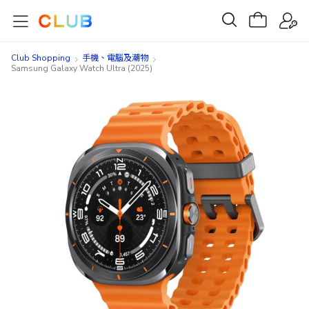
Club Shopping
手機、電腦及潮物
Samsung Galaxy Watch Ultra (2025)
Skip
Skip
to
to
the
the
end
beginning
of
of
the
the
images
images
gallery
gallery