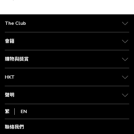
The Club
關於 The Club
合作夥伴
會籍
Citi The Club 信用卡
會籍及專屬禮遇
媒體中心
賺取積分
購物與獎賞
兌換禮遇
物流與配送
Club 積分助手
Club Shopping 商品領取站
HKT
積分兌換
退款政策
csl.
常見問題
1010
聲明
在線客服
網上行
私隱聲明
HKT
繁
EN
使用條款
條款及細則
聯絡我們
不歧視及不騷擾聲明