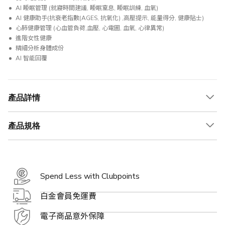
AI 睡眠管理 (就寢時間建議, 睡眠窒息, 睡眠訓練, 血氧)
AI 健康助手(抗衰老指數(AGES, 抗氧化) ,高壓提示, 能量得分, 健康貼士)
心肺健康管理 (心血管負荷,血壓, 心電圖, 血氧, 心律異常)
進階女性健康
精細分析身體成份
AI 智能回覆
產品詳情
產品規格
Spend Less with Clubpoints
白金會員免運費
電子商品意外保障