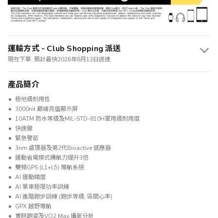
運輸方式 - Club Shopping 派送
現在下單, 預計最快2026年8月13日送達
產品簡介
極地級耐用性
3000nit 巔峰亮值顯示屏
10ATM 防水等級及MIL-STD-810H軍用級耐用度
快速鍵
緊急警苗
3nm 處理器及第2代Bioactive 感應器
運動省電模式續航力提升3倍
雙頻GPS (L1+L5) 導航系統
AI 運動精度
AI 單車極限功率訓練
AI 進階跑步訓練 (跑步等級, 區間心率)
GPX 越野導航
實時跑姿及VO2 Max 攝氧分析