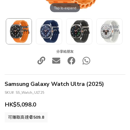
Tap to expand
分享給朋友
Samsung Galaxy Watch Ultra (2025)
SKU
SS_Watch_ULT25
HK$5,098.0
可賺取高達
509.8