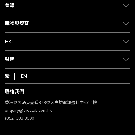
合作夥伴
會籍
Citi The Club 信用卡
會籍及專屬禮遇
媒體中心
賺取積分
購物與獎賞
兌換禮遇
物流與配送
Club 積分助手
Club Shopping 商品領取站
HKT
積分兌換
退款政策
csl.
常見問題
1010
聲明
在線客服
網上行
私隱聲明
HKT
繁
EN
使用條款
條款及細則
聯絡我們
不歧視及不騷擾聲明
認可牌照及通告
香港鰂魚涌英皇道979號太古坊電訊盈科中心14樓
enquiry@theclub.com.hk
(852) 183 3000