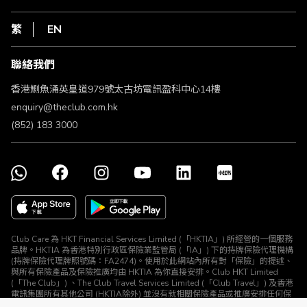
在線客服
網上行
私隱聲明
HKT
繁
EN
使用條款
條款及細則
聯絡我們
不歧視及不騷擾聲明
認可牌照及通告
香港鰂魚涌英皇道979號太古坊電訊盈科中心14樓
enquiry@theclub.com.hk
(852) 183 3000
Club Care 為 HKT Financial Services Limited (「HKTIA」) 所經營的一個服務
品牌。HKTIA 為香港特別行政區保險業監管局 (「IA」) 下的持牌保險代理機構
(持牌保險代理牌照號碼：FA2474)。使用於此網站內所有對「保險」的提述、
與所有保險產品及保險推廣均由 HKTIA 為你直接安排。Club HKT Limited
(「The Club」) 、The Club Travel Services Limited (「Club Travel」) 及香港
電訊集團所有其他公司 (HKTIA除外) 並沒有就相關保險產品或推廣安排任何保
險合約或進行其他受規管活動 (定義見《保險業條例》)。