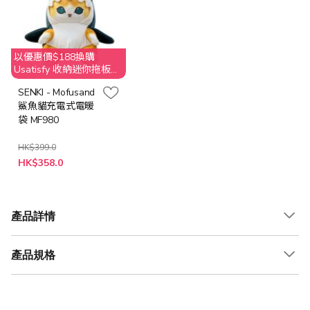
以優惠價$188換購
Usatisfy 收納迷你拖板
(原價$269)
SENKI - Mofusand
鯊魚貓充電式電暖
袋 MF980
HK$399.0
特
HK$358.0
殊
價
格
產品詳情
產品規格