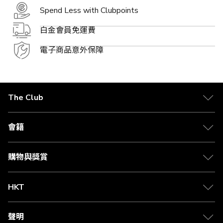
Spend Less with Clubpoints
白金會員免運費
電子商品意外保障
The Club
關於 The Club
合作夥伴
會籍
Citi The Club 信用卡
會籍及專屬禮遇
媒體中心
賺取積分
購物與獎賞
兌換禮遇
物流與配送
Club 積分助手
Club Shopping 商品領取站
HKT
積分兌換
退款政策
csl.
常見問題
1010
聲明