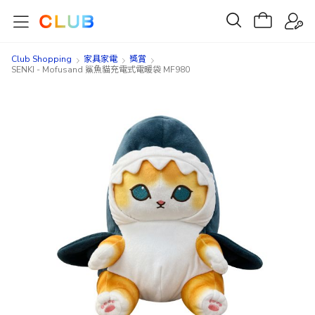
Club Shopping
家具家電
獎賞
SENKI - Mofusand 鯊魚貓充電式電暖袋 MF980
Skip
Skip
to
to
the
the
end
beginning
of
of
the
the
images
images
gallery
gallery