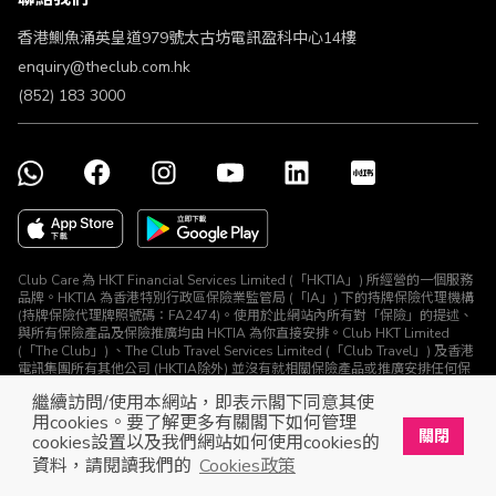
不歧視及不騷擾聲明
認可牌照及通告
香港鰂魚涌英皇道979號太古坊電訊盈科中心14樓
enquiry@theclub.com.hk
(852) 183 3000
Club Care 為 HKT Financial Services Limited (「HKTIA」) 所經營的一個服務
品牌。HKTIA 為香港特別行政區保險業監管局 (「IA」) 下的持牌保險代理機構
(持牌保險代理牌照號碼：FA2474)。使用於此網站內所有對「保險」的提述、
與所有保險產品及保險推廣均由 HKTIA 為你直接安排。Club HKT Limited
(「The Club」) 、The Club Travel Services Limited (「Club Travel」) 及香港
電訊集團所有其他公司 (HKTIA除外) 並沒有就相關保險產品或推廣安排任何保
險合約或進行其他受規管活動 (定義見《保險業條例》)。
繼續訪問/使用本網站，即表示閣下同意其使
© The Club 2026. 保留所有權利
用cookies。要了解更多有關閣下如何管理
關閉
cookies設置以及我們網站如何使用cookies的
立即下載The Club手機app
開啟
資料，請閱讀我們的
Cookies政策
展開屬於你的獎賞之旅