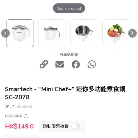
Tap to expand
分享給朋友
Smartech - “Mini Chef+” 迷你多功能煮食鍋
SC-2078
SKU
SC-2078
HK$398.0
特
HK$149.0
啟動優惠追蹤
殊
價