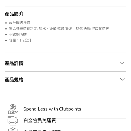
產品簡介
設計輕巧獨特
集合多種煮食功能: 煲水、煲茶;煮麵;煲湯、煲粥;火鍋;健康蒸煮等
不銹鋼內膽
容量：1.2公升
產品詳情
產品規格
Spend Less with Clubpoints
白金會員免運費