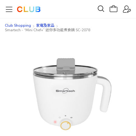
Club Shopping
家電及家品
Smartech - “Mini Chef+” 迷你多功能煮食鍋 SC-2078
Skip
Skip
to
to
the
the
end
beginning
of
of
the
the
images
images
gallery
gallery