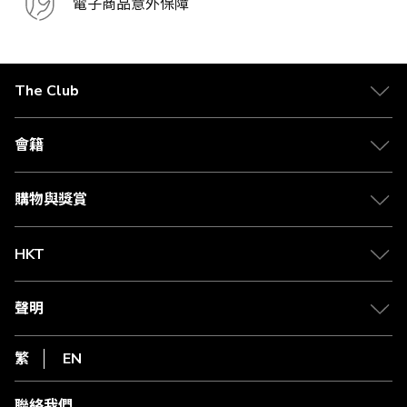
電子商品意外保障
The Club
關於 The Club
合作夥伴
會籍
Citi The Club 信用卡
會籍及專屬禮遇
媒體中心
賺取積分
購物與獎賞
兌換禮遇
物流與配送
Club 積分助手
Club Shopping 商品領取站
HKT
積分兌換
退款政策
csl.
常見問題
1010
聲明
在線客服
網上行
私隱聲明
HKT
繁
EN
使用條款
條款及細則
聯絡我們