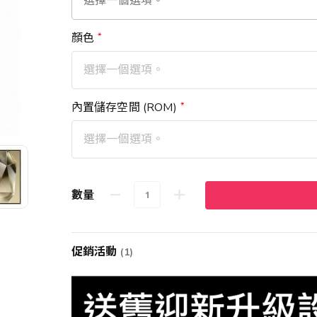
顏色
內置儲存空間 (ROM)
數量
促銷活動
(1)