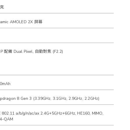
2克
amic AMOLED 2X 屏幕
P 配備 Dual Pixel, 自動對焦 (F2.2)
00mAh
pdragon 8 Gen 3 (3.39GHz, 3.1GHz, 2.9GHz, 2.2GHz)
E 802.11 a/b/g/n/ac/ax 2.4G+5GHz+6GHz, HE160, MIMO,
24-QAM