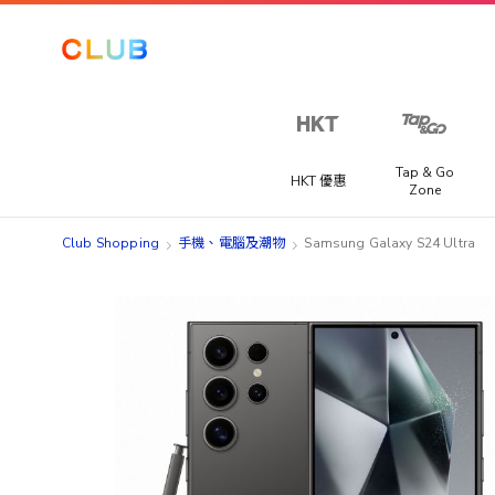
Tap & Go
HKT 優惠
Zone
Club Shopping
手機、電腦及潮物
Samsung Galaxy S24 Ultra
Skip
Skip
to
to
the
the
end
beginning
of
of
the
the
images
images
gallery
gallery