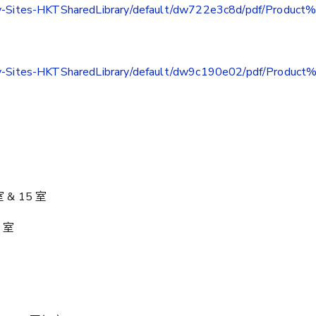
brary-Sites-HKTSharedLibrary/default/dw722e3c8d/pdf/Prod
brary-Sites-HKTSharedLibrary/default/dw9c190e02/pdf/Prod
 & 15 室
 室