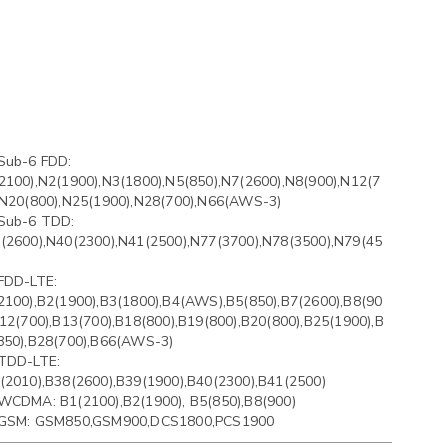
Sub-6 FDD:
2100),N2(1900),N3(1800),N5(850),N7(2600),N8(900),N12(7
,N20(800),N25(1900),N28(700),N66(AWS-3)
Sub-6 TDD:
(2600),N40(2300),N41(2500),N77(3700),N78(3500),N79(45
FDD-LTE:
2100),B2(1900),B3(1800),B4(AWS),B5(850),B7(2600),B8(90
B12(700),B13(700),B18(800),B19(800),B20(800),B25(1900),B
850),B28(700),B66(AWS-3)
TDD-LTE:
(2010),B38(2600),B39(1900),B40(2300),B41(2500)
WCDMA: B1(2100),B2(1900), B5(850),B8(900)
GSM: GSM850,GSM900,DCS1800,PCS1900