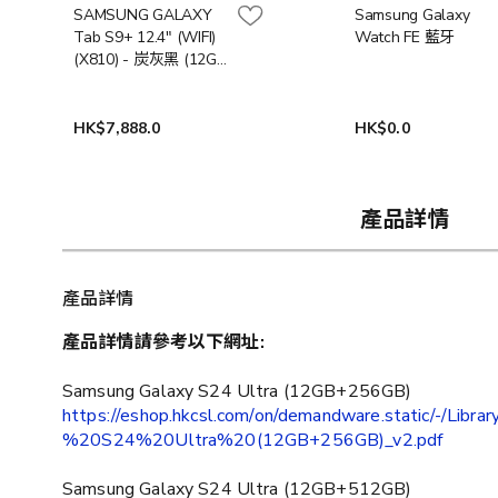
SAMSUNG GALAXY
Samsung Galaxy
Tab S9+ 12.4" (WIFI)
Watch FE 藍牙
(X810) - 炭灰黑 (12GB
RAM + 256GB) (SM-
X810NZAATGY) [預計
送貨時間: 7-10工作天]
HK$7,888.0
HK$0.0
產品詳情
產品詳情
產品詳情請參考以下網址
:
Samsung Galaxy S24 Ultra (12GB+256GB)
https://eshop.hkcsl.com/on/demandware.static/-/Li
%20S24%20Ultra%20(12GB+256GB)_v2.pdf
Samsung Galaxy S24 Ultra (12GB+512GB)