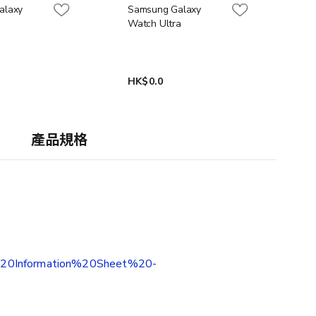
alaxy
Samsung Galaxy
Watch Ultra
HK$0.0
產品規格
uct%20Information%20Sheet%20-