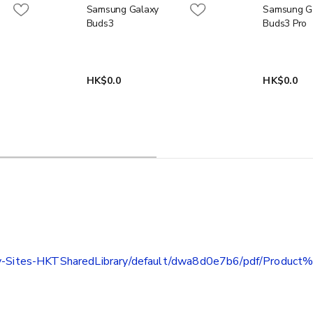
Samsung Galaxy
Samsung G
Buds3
Buds3 Pro
HK$0.0
HK$0.0
brary-Sites-HKTSharedLibrary/default/dwa8d0e7b6/pdf/Prod