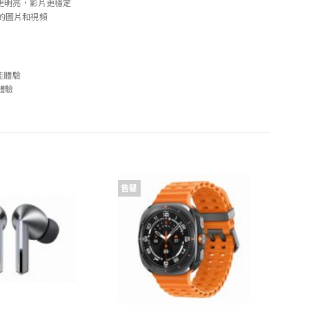
像更明亮，影片更穩定
的圖片和視頻
能體驗
覺體驗
售罄