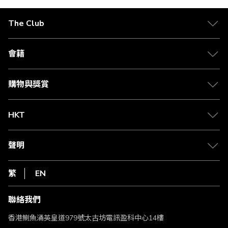
The Club
關於 The Club
合作夥伴
會籍
Citi The Club 信用卡
會籍及專屬禮遇
媒體中心
賺取積分
購物與獎賞
兌換禮遇
物流與配送
Club 積分助手
Club Shopping 商品領取站
HKT
積分兌換
退款政策
csl.
常見問題
1010
聲明
在線客服
網上行
私隱聲明
HKT
繁
EN
使用條款
條款及細則
聯絡我們
不歧視及不騷擾聲明
認可牌照及通告
香港鰂魚涌英皇道979號太古坊電訊盈科中心14樓