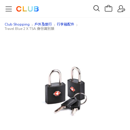
Club Shopping
戶外及旅行
行李箱配件
Travel Blue 2 X TSA 身份識別鎖
Skip
Skip
to
to
the
the
end
beginning
of
of
the
the
images
images
gallery
gallery