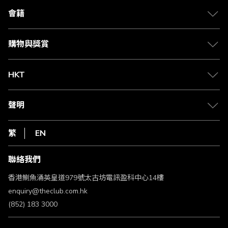
合作夥伴
會籍
Citi The Club 信用卡
會籍及專屬禮遇
媒體中心
賺取積分
購物與獎賞
兌換禮遇
物流與配送
Club 積分助手
Club Shopping 商品領取站
HKT
積分兌換
退款政策
csl.
常見問題
1010
聲明
在線客服
網上行
私隱聲明
HKT
繁
EN
使用條款
條款及細則
聯絡我們
不歧視及不騷擾聲明
認可牌照及通告
香港鰂魚涌英皇道979號太古坊電訊盈科中心14樓
enquiry@theclub.com.hk
(852) 183 3000