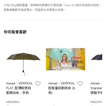
只有180g極輕重量，無時無刻帶備也不是負擔，Easy Dry奈米技術防水技術，
輕鬆揮動即可揮走雨水，而且防水效果長久耐用。
你可能會喜歡
Amvel - VERYKAL
Amvel - VERYKAL
Amvel - F
FLAT 超薄輕便自
超輕量自動雨傘 (6
Standar
動開合傘 - 多色選
色)
便扁平折疊傘
擇
色選擇
HK$309.0
HK$279.0