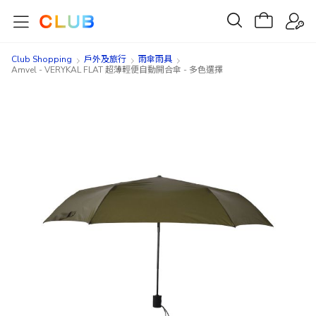
Club Shopping
戶外及旅行
雨傘雨具
Amvel - VERYKAL FLAT 超薄輕便自動開合傘 - 多色選擇
Skip
Skip
to
to
the
the
end
beginning
of
of
the
the
images
images
gallery
gallery