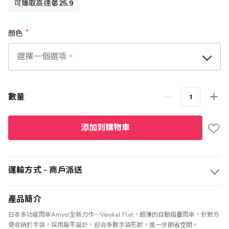
可賺取高達
25.9
顏色
數量
添加到購物車
運輸方式 - 商戶派送
產品簡介
日本多功能雨傘Amvel全新力作─Verykal Flat，超薄的自動摺疊雨傘，針對方
便收納於手袋，採用扁平設計，迎合多數手袋形狀，進一步節省空間。