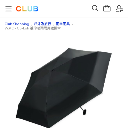
Club Shopping
戶外及旅行
雨傘雨具
W.P.C - Go-koh 袖珍晴雨兩用遮陽傘
Skip
Skip
to
to
the
the
end
beginning
of
of
the
the
images
images
gallery
gallery