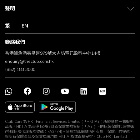
常見問題
1010
聲明
在線客服
網上行
私隱聲明
HKT
繁
EN
使用條款
條款及細則
聯絡我們
不歧視及不騷擾聲明
認可牌照及通告
香港鰂魚涌英皇道979號太古坊電訊盈科中心14樓
enquiry@theclub.com.hk
(852) 183 3000
Club Care 為 HKT Financial Services Limited (「HKTIA」) 所經營的一個服務
品牌。HKTIA 為香港特別行政區保險業監管局 (「IA」) 下的持牌保險代理機構
(持牌保險代理牌照號碼：FA2474)。使用於此網站內所有對「保險」的提述、
與所有保險產品及保險推廣均由 HKTIA 為你直接安排。Club HKT Limited