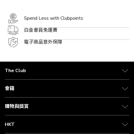
Spend Less with Clubpoints
白金會員免運費
電子商品意外保障
The Club
關於 The Club
合作夥伴
會籍
Citi The Club 信用卡
會籍及專屬禮遇
媒體中心
賺取積分
購物與獎賞
兌換禮遇
物流與配送
Club 積分助手
Club Shopping 商品領取站
HKT
積分兌換
退款政策
csl.