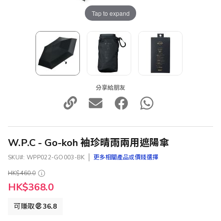
Tap to expand
分享給朋友
W.P.C - Go-koh 袖珍晴雨兩用遮陽傘
SKU
WPP022-GO003-BK
更多相關產品或價錢選擇
HK$460.0
特
HK$368.0
殊
價
可賺取
36.8
格