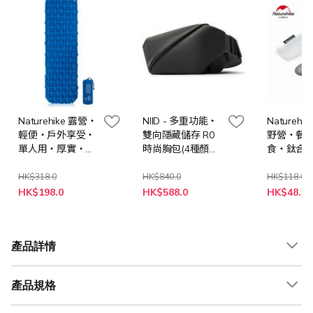
Naturehike 露營‧
NIID - 多重功能‧
Naturehi
輕便‧戶外享受‧
雙向隱藏儲存 R0
野營‧餐
單人用‧厚實‧輕
時尚胸包(4種顏色
食‧鈦合
盈TPU露營充氣床
選擇)
具- 勺
墊 - 藍色
HK$318.0
HK$840.0
HK$118.0
特
特
HK$198.0
HK$588.0
HK$48.0
殊
殊
價
價
格
格
產品詳情
產品規格