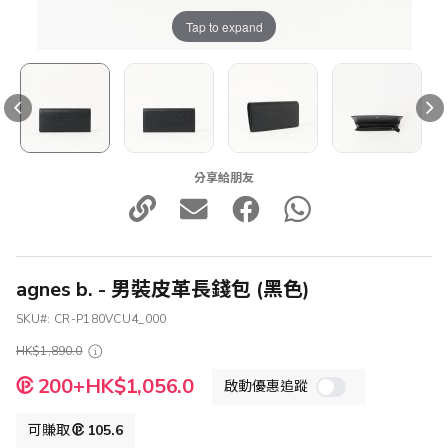
Tap to expand
分享給朋友
agnes b. - 男裝皮革長錢包 (黑色)
SKU
CR-P180VCU4_000
HK$1,890.0
特
200+HK$1,056.0
啟動優惠追蹤
殊
價
格
可賺取
105.6