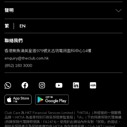
csl.
常見問題
1010
聲明
在線客服
網上行
私隱聲明
HKT
繁
EN
使用條款
條款及細則
聯絡我們
不歧視及不騷擾聲明
認可牌照及通告
香港鰂魚涌英皇道979號太古坊電訊盈科中心14樓
enquiry@theclub.com.hk
(852) 183 3000
Club Care 為 HKT Financial Services Limited (「HKTIA」) 所經營的一個服務
品牌。HKTIA 為香港特別行政區保險業監管局 (「IA」) 下的持牌保險代理機構
(持牌保險代理牌照號碼：FA2474)。使用於此網站內所有對「保險」的提述、
與所有保險產品及保險推廣均由 HKTIA 為你直接安排。Club HKT Limited