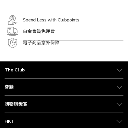
Spend Less with Clubpoints
白金會員免運費
電子商品意外保障
The Club
關於 The Club
合作夥伴
會籍
Citi The Club 信用卡
會籍及專屬禮遇
媒體中心
賺取積分
購物與獎賞
兌換禮遇
物流與配送
Club 積分助手
Club Shopping 商品領取站
HKT
積分兌換
退款政策