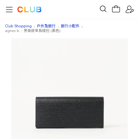
Club Shopping
戶外及旅行
旅行小配件
agnes b. - 男裝皮革長錢包 (黑色)
Skip
Skip
to
to
the
the
end
beginning
of
of
the
the
images
images
gallery
gallery