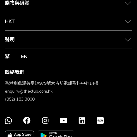
賺取積分
購物與獎賞
兌換禮遇
物流與配送
Club 積分助手
Club Shopping 商品領取站
HKT
積分兌換
退款政策
csl.
常見問題
1010
聲明
在線客服
網上行
私隱聲明
HKT
繁
EN
使用條款
條款及細則
聯絡我們
不歧視及不騷擾聲明
認可牌照及通告
香港鰂魚涌英皇道979號太古坊電訊盈科中心14樓
enquiry@theclub.com.hk
(852) 183 3000