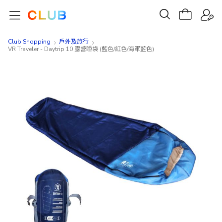
Club Shopping
戶外及旅行
VR Traveler - Daytrip 10 露營睡袋 (藍色/紅色/海軍藍色)
Skip
Skip
to
to
the
the
end
beginning
of
of
the
the
images
images
gallery
gallery