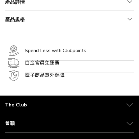
產品詳情
產品規格
Spend Less with Clubpoints
白金會員免運費
電子商品意外保障
The Club
關於 The Club
合作夥伴
會籍
Citi The Club 信用卡
會籍及專屬禮遇
媒體中心