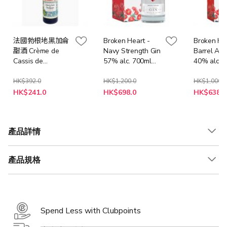
法國勃根地黑加侖
Broken Heart -
Broken Hea
甜酒 Crème de
Navy Strength Gin
Barrel Age
Cassis de
57% alc. 700ml
40% alc. 
Bourgogne 18%
[禮盒]
[禮盒]
HK$392.0
HK$1,200.0
HK$1,000.0
特
特
特
HK$241.0
HK$698.0
HK$638.0
殊
殊
殊
價
價
價
格
格
格
產品詳情
產品規格
Spend Less with Clubpoints