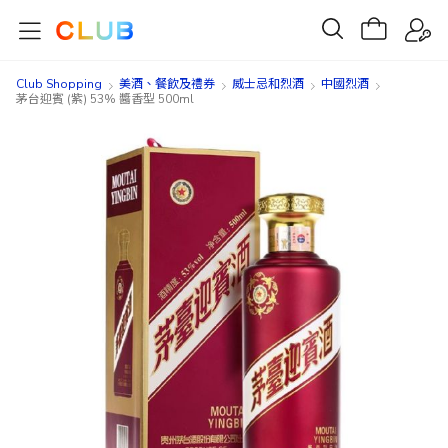
Club Shopping
美酒、餐飲及禮券​
威士忌和烈酒
中國烈酒
茅台迎賓 (紫) 53% 醬香型 500ml
Skip
Skip
to
to
the
the
end
beginning
of
of
the
the
images
images
gallery
gallery