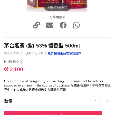
Tap to expand
分享給朋友
茅台迎賓 (紫) 53% 醬香型 500ml
SKU
CR-EVR_MTYB_500
更多相關產品或價錢選擇
HK$580.0
特
2,100
殊
價
格
Under the law of Hong Kong, intoxicating liquor must not be sold or
supplied to a minor in the course of business.根據香港法律，不得在業務過
程中，向未成年人售賣或供應令人醺醉的酒類
數量