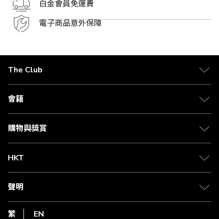
白金會員免運費
電子商品意外保障
The Club
關於 The Club
合作夥伴
會籍
Citi The Club 信用卡
會籍及專屬禮遇
媒體中心
賺取積分
購物與獎賞
兌換禮遇
物流與配送
Club 積分助手
Club Shopping 商品領取站
HKT
積分兌換
退款政策
csl.
常見問題
1010
聲明
在線客服
網上行
私隱聲明
HKT
繁
EN
使用條款