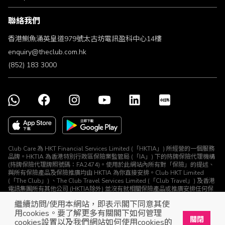
條款及細則
聯絡我們
不歧視及不騷擾聲明
認可牌照及通告
香港鰂魚涌英皇道979號太古坊電訊盈科中心14樓
enquiry@theclub.com.hk
(852) 183 3000
Club Care 為 HKT Financial Services Limited (「HKTIA」) 所經營的一個服務
品牌。HKTIA 為香港特別行政區保險業監管局 (「IA」) 下的持牌保險代理機構
(持牌保險代理牌照號碼：FA2474)。使用於此網站內所有對「保險」的提述、
與所有保險產品及保險推廣均由 HKTIA 為你直接安排。Club HKT Limited
(「The Club」) 、The Club Travel Services Limited (「Club Travel」) 及香港
電訊集團所有其他公司 (HKTIA除外) 並沒有就相關保險產品或推廣安排任何保
險合約或進行其他受規管活動 (定義見《保險業條例》)。
繼續訪問/使用本網站，即表示閣下同意其使
© The Club 2026. 保留所有權利
用cookies。要了解更多有關閣下如何管理
關閉
cookies設置以及我們網站如何使用cookies的
立即下載The Club手機app