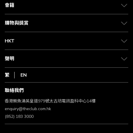
合作夥伴
會籍
Citi The Club 信用卡
會籍及專屬禮遇
媒體中心
賺取積分
購物與獎賞
兌換禮遇
物流與配送
Club 積分助手
Club Shopping 商品領取站
HKT
積分兌換
退款政策
csl.
常見問題
1010
聲明
在線客服
網上行
私隱聲明
HKT
繁
EN
使用條款
條款及細則
聯絡我們
不歧視及不騷擾聲明
認可牌照及通告
香港鰂魚涌英皇道979號太古坊電訊盈科中心14樓
enquiry@theclub.com.hk
(852) 183 3000