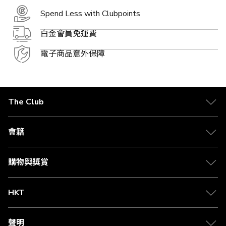
Spend Less with Clubpoints
白金會員免運費
電子商品意外保障
The Club
關於 The Club
合作夥伴
會籍
Citi The Club 信用卡
會籍及專屬禮遇
媒體中心
賺取積分
購物與獎賞
兌換禮遇
物流與配送
Club 積分助手
Club Shopping 商品領取站
HKT
積分兌換
退款政策
csl.
常見問題
1010
聲明