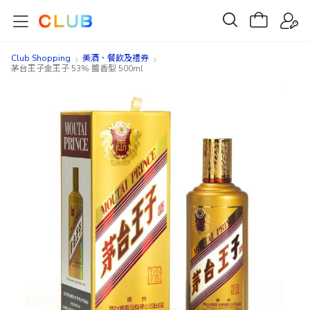
Club Shopping
美酒、餐飲及禮券​
茅台王子金王子 53% 醬香型 500ml
Skip
Skip
to
to
the
the
end
beginning
of
of
the
the
images
images
gallery
gallery