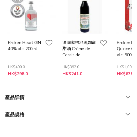
Broken Heart GIN
法國勃根地黑加侖
Broken Hea
40% alc. 200ml
甜酒 Crème de
Quince Gi
Cassis de
alc. 500m
Bourgogne 18%
HK$400.0
HK$392.0
HK$1,000.0
特
特
特
HK$298.0
HK$241.0
HK$638.0
殊
殊
殊
價
價
價
格
格
格
產品詳情
產品規格