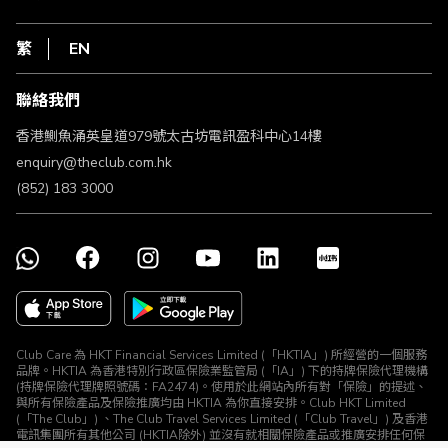
在線客服
網上行
私隱聲明
HKT
繁
EN
使用條款
條款及細則
聯絡我們
不歧視及不騷擾聲明
認可牌照及通告
香港鰂魚涌英皇道979號太古坊電訊盈科中心14樓
enquiry@theclub.com.hk
(852) 183 3000
Club Care 為 HKT Financial Services Limited (「HKTIA」) 所經營的一個服務
品牌。HKTIA 為香港特別行政區保險業監管局 (「IA」) 下的持牌保險代理機構
(持牌保險代理牌照號碼：FA2474)。使用於此網站內所有對「保險」的提述、
與所有保險產品及保險推廣均由 HKTIA 為你直接安排。Club HKT Limited
(「The Club」) 、The Club Travel Services Limited (「Club Travel」) 及香港
電訊集團所有其他公司 (HKTIA除外) 並沒有就相關保險產品或推廣安排任何保