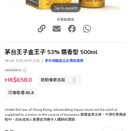
Tap to expand
分享給朋友
茅台王子金王子 53% 醬香型 500ml
SKU
EVR_MTP_500
更多相關產品或價錢選擇
HK$880.0
特
HK$658.0
啟動優惠追蹤
殊
價
格
可賺取
65.8
Under the law of Hong Kong, intoxicating liquor must not be sold or
supplied to a minor in the course of business.根據香港法律，不得在業務過
程中，向未成年人售賣或供應令人醺醉的酒類