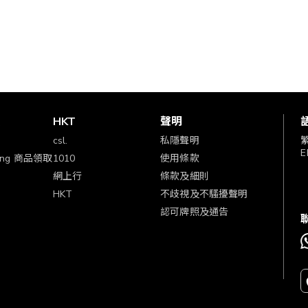
賞
HKT
聲明
csl.
私隱聲明
E
ping 商品領取
1010
使用條款
網上行
條款及細則
HKT
不歧視及不騷擾聲明
認可牌照及通告