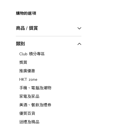
購物的選項
商品 / 獎賞
類別
Club 積分專區
獎賞
推廣優惠
HKT zone
手機、電腦及潮物
家電及家品
美酒、餐飲及禮券​
優質百貨
送禮及精品