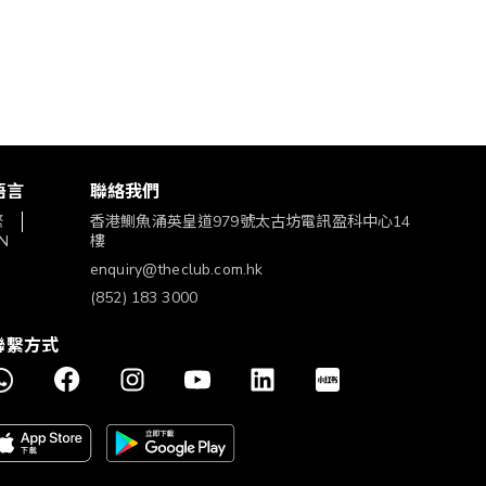
語言
聯絡我們
繁
香港鰂魚涌英皇道979號太古坊電訊盈科中心14
N
樓
enquiry@theclub.com.hk
(852) 183 3000
聯繫方式