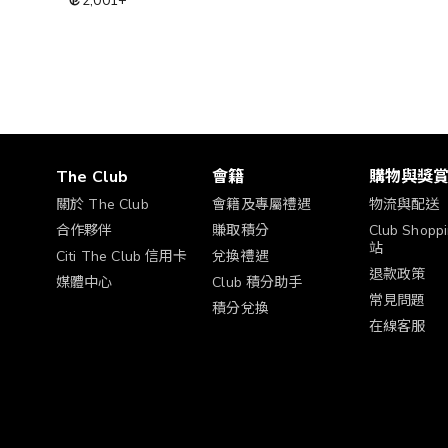
2,001
+
The Club
會籍
購物與獎
關於 The Club
會籍及專屬禮遇
物流與配送
合作夥伴
賺取積分
Club Shop
站
Citi The Club 信用卡
兌換禮遇
退款政策
媒體中心
Club 積分助手
常見問題
積分兌換
在線客服