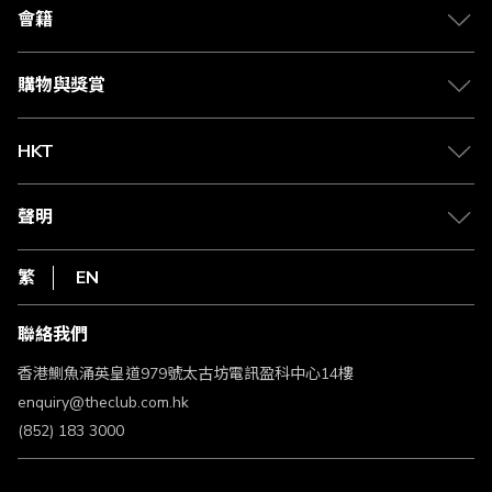
合作夥伴
會籍
Citi The Club 信用卡
會籍及專屬禮遇
媒體中心
賺取積分
購物與獎賞
兌換禮遇
物流與配送
Club 積分助手
Club Shopping 商品領取站
HKT
積分兌換
退款政策
csl.
常見問題
1010
聲明
在線客服
網上行
私隱聲明
HKT
繁
EN
使用條款
條款及細則
聯絡我們
不歧視及不騷擾聲明
認可牌照及通告
香港鰂魚涌英皇道979號太古坊電訊盈科中心14樓
enquiry@theclub.com.hk
(852) 183 3000