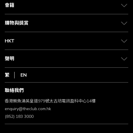
合作夥伴
會籍
Citi The Club 信用卡
會籍及專屬禮遇
媒體中心
賺取積分
購物與獎賞
兌換禮遇
物流與配送
Club 積分助手
Club Shopping 商品領取站
HKT
積分兌換
退款政策
csl.
常見問題
1010
聲明
在線客服
網上行
私隱聲明
HKT
繁
EN
使用條款
條款及細則
聯絡我們
不歧視及不騷擾聲明
認可牌照及通告
香港鰂魚涌英皇道979號太古坊電訊盈科中心14樓
enquiry@theclub.com.hk
(852) 183 3000