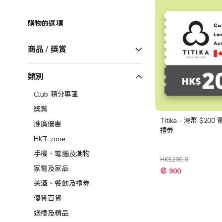
購物的選項
商品 / 獎賞
類別
Club 積分專區
獎賞
Titika - 港幣 $20
推廣優惠
禮劵
HKT zone
手機、電腦及潮物
HK$200.0
特
家電及家品
900
殊
價
美酒、餐飲及禮券​
格
優質百貨
送禮及精品