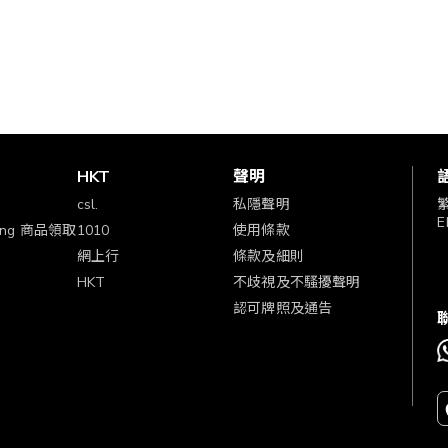
賞
HKT
聲明
csl.
私隱聲明
E
ping 商品領取
1010
使用條款
網上行
條款及細則
HKT
不歧視及不騷擾聲明
認可牌照及通告