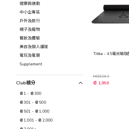
健康與運動
中小企專區
戶外及旅行
親子及寵物
餐飲及體驗
美容及個人護理​
Titika - 4.5毫米瑜
電玩及電競
Supplement
HK$526.0
特
Club積分
1,950
殊
價
1
-
300
格
301
-
500
501
-
1,000
1,001
-
2,000