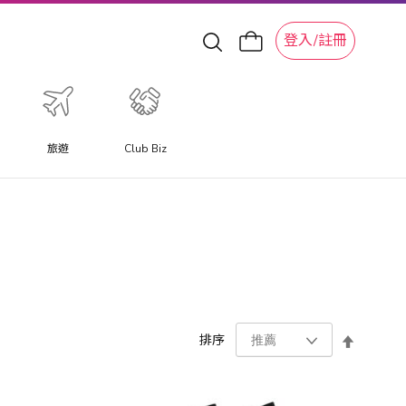
登入/註冊
旅遊
Club Biz
設
排序
置
降
序
方