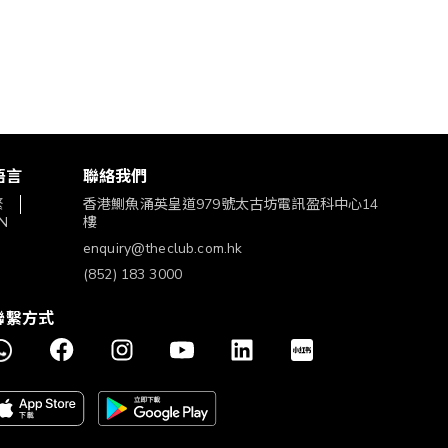
語言
聯絡我們
繁
香港鰂魚涌英皇道979號太古坊電訊盈科中心14
N
樓
enquiry@theclub.com.hk
(852) 183 3000
聯繫方式