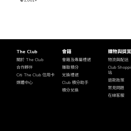
2,001
+
The Club
會籍
購物與獎
關於 The Club
會籍及專屬禮遇
物流與配送
合作夥伴
賺取積分
Club Shop
站
Citi The Club 信用卡
兌換禮遇
退款政策
媒體中心
Club 積分助手
常見問題
積分兌換
在線客服