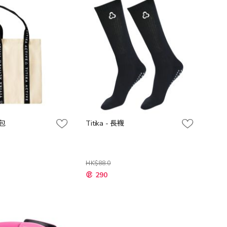
向
提包
Titika - 長襪
HK$88.0
特
290
殊
價
格