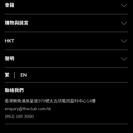
合作夥伴
會籍
Citi The Club 信用卡
會籍及專屬禮遇
媒體中心
賺取積分
購物與獎賞
兌換禮遇
物流與配送
Club 積分助手
Club Shopping 商品領取站
HKT
積分兌換
退款政策
csl.
常見問題
1010
聲明
在線客服
網上行
私隱聲明
HKT
繁
EN
使用條款
條款及細則
聯絡我們
不歧視及不騷擾聲明
認可牌照及通告
香港鰂魚涌英皇道979號太古坊電訊盈科中心14樓
enquiry@theclub.com.hk
(852) 183 3000