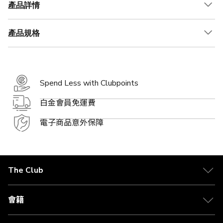
產品詳情
產品規格
Spend Less with Clubpoints
白金會員免運費
電子商品意外保障
The Club
關於 The Club
合作夥伴
會籍
Citi The Club 信用卡
會籍及專屬禮遇