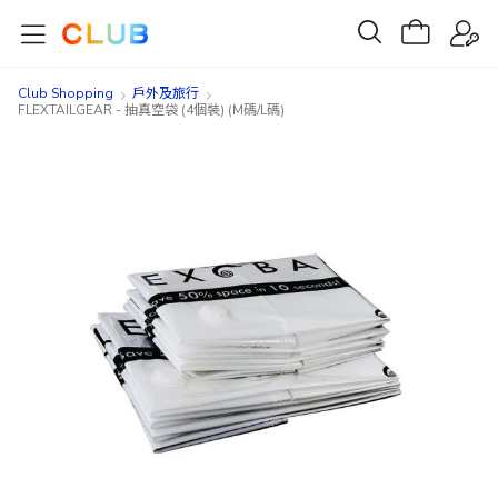
Club Shopping
戶外及旅行
FLEXTAILGEAR - 抽真空袋 (4個裝) (M碼/L碼)
Skip
Skip
to
to
the
the
end
beginning
of
of
the
the
images
images
gallery
gallery