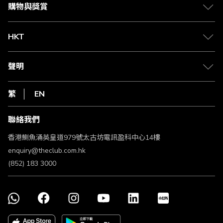
媒體中心
賺取積分
購物與獎賞
兌換禮遇
物流與配送
Club 積分助手
Club Shopping 商品領取站
HKT
積分兌換
退款政策
csl.
常見問題
1010
聲明
在線客服
網上行
私隱聲明
HKT
繁
EN
使用條款
條款及細則
聯絡我們
不歧視及不騷擾聲明
認可牌照及通告
香港鰂魚涌英皇道979號太古坊電訊盈科中心14樓
enquiry@theclub.com.hk
(852) 183 3000