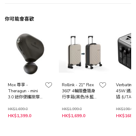
你可能會喜歡
Mox 尊享 -
Rollink - 21" Flex
Verbatim -
Theragun - mini
360° 4輪摺疊隨身
45W 通
3.0 迷你便攜按摩
行李箱(黑色/水藍
插 (UTA-0
槍 [黑色]
色/暖灰色/大西洋
[32123]
藍/湖水綠/煙玫瑰/
HK$1,699.0
HK$1,999.0
HK$198.0
特
特
黃色)
HK$1,399.0
HK$1,699.0
HK$168.0
殊
殊
價
價
格
格