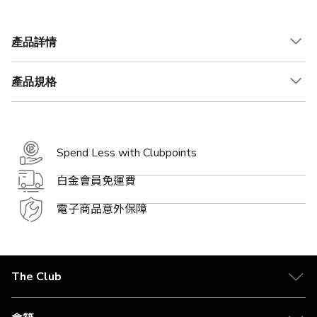
價
價
格
格
產品詳情
產品規格
Spend Less with Clubpoints
白金會員免運費
電子商品意外保障
The Club
關於 The Club
合作夥伴