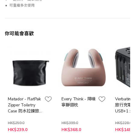
可重複多次使用
你可能會喜歡
Matador - FlatPak
Every Think - 降噪
Verbatim -
Zipper Toiletry
寧靜頸枕
旅行充電器[
Case 防水拉鍊旅
USB+1 x T
行盥洗包
- 黑色
HK$259.0
HK$399.0
HK$228.0
特
特
HK$239.0
HK$368.0
HK$148.0
殊
殊