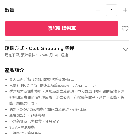
數量
添加到購物車
運輸方式 - Club Shopping 集運
現在下單, 預計最快2026年8月14日送達
產品簡介
夏天出外活動, 又怕比蚊咬, 咬完又好痕....
只要有 PICO 全新 "快速止痕筆Electronic Anti-itch Pen "
透過熱力及振動技術，增加局部血液循環，中和蚊蟲叮咬引致的痕癢不適，
避免因痕癢難耐而抓傷皮膚，流血發炎；有效緩解蚊子、蒼蠅、蜜蜂、黃
蜂、螞蟻的叮咬。
溫熱(40~50°C)及振動：加速血液循環，迅速止痕
金屬頭設計，迅速導熱
不含藥性及化學物質，使用安全
2 x AA電池驅動
一鍵操作，簡單易用