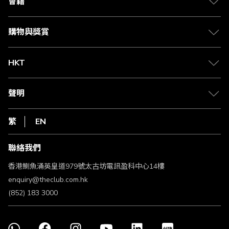
會籍
Citi The Club 信用卡
會籍及專屬禮遇
媒體中心
賺取積分
購物與獎賞
兌換禮遇
物流與配送
Club 積分助手
Club Shopping 商品領取站
HKT
積分兌換
退款政策
csl.
常見問題
1010
聲明
在線客服
網上行
私隱聲明
HKT
繁
EN
使用條款
條款及細則
聯絡我們
不歧視及不騷擾聲明
認可牌照及通告
香港鰂魚涌英皇道979號太古坊電訊盈科中心14樓
enquiry@theclub.com.hk
(852) 183 3000