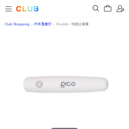
Club Shopping
戶外及旅行
Picolife - 快速止痕筆
Skip
Skip
to
to
the
the
end
beginning
of
of
the
the
images
images
gallery
gallery