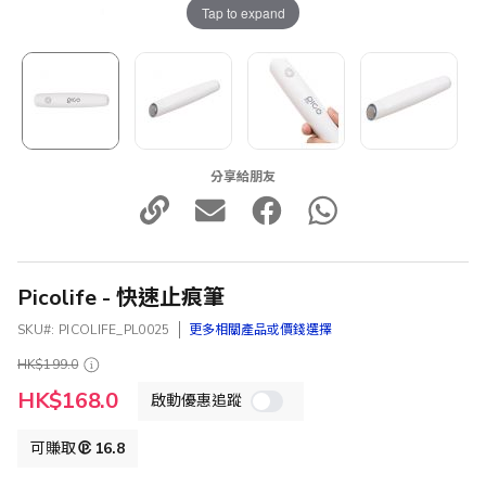
Tap to expand
分享給朋友
Picolife - 快速止痕筆
SKU
PICOLIFE_PL0025
更多相關產品或價錢選擇
HK$199.0
特
HK$168.0
啟動優惠追蹤
殊
價
格
可賺取
16.8