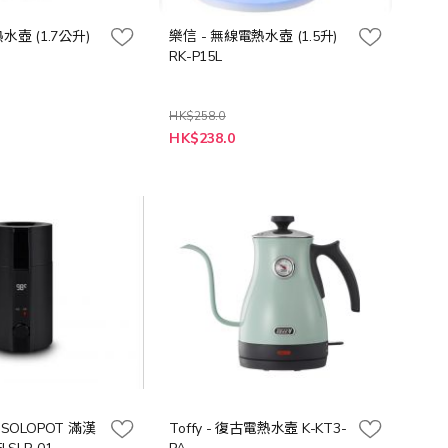
水壺 (1.7公升)
樂信 - 無線電熱水壺 (1.5升)
RK-P15L
HK$258.0
特
HK$238.0
殊
價
格
 - SOLOPOT 滿漢
Toffy - 復古電熱水壼 K-KT3-