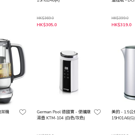
15H01A6(R)
溫控瓶 - DCF
HK$369.0
HK$399.0
特
特
HK$305.0
HK$319.0
殊
殊
價
價
格
格
能泡茶機
German Pool 德國寶 - 便攜燉
美的 - 1.5
湯壺 KTM-104 (白色/灰色)
15H01A6(G)