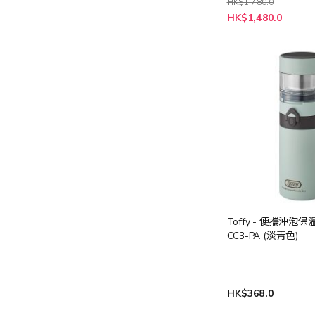
HK$1,780.0
特
HK$1,480.0
殊
價
格
Toffy - 便攜沖泡保溫
CC3-PA (淡青色)
HK$368.0