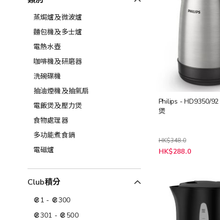
類別
蒸焗爐及微波爐
麵包機及多士爐
電熱水壺
咖啡機及研磨器
洗碗碟機
抽油煙機及抽氣扇
Philips - HD9350/
電飯煲及壓力煲
煲
食物處理器
多功能煮食鍋
HK$348.0
特
電磁爐
HK$288.0
殊
價
格
Club積分
1
-
300
301
-
500