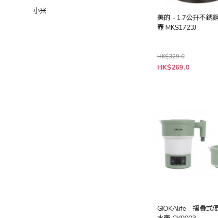
小米
美的 - 1.7公升不
壺 MKS1723J
HK$329.0
特
HK$269.0
殊
價
格
GIOKAlife - 摺疊