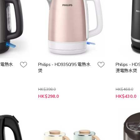
92 電熱水
Philips - HD9350/95 電熱水
Philips - 
煲
燙電熱水煲
HK$398.0
HK$468.0
特
特
HK$298.0
HK$430.0
殊
殊
價
價
格
格