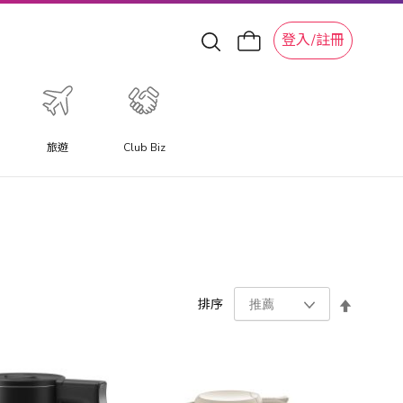
登入/註冊
旅遊
Club Biz
設
排序
置
降
序
方
向