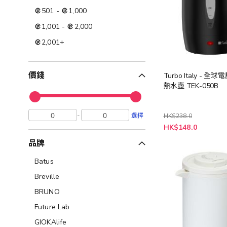
501
-
1,000
1,001
-
2,000
2,001
+
價錢
Turbo Italy - 
熱水壺 TEK-050B
-
選擇
HK$238.0
特
HK$148.0
殊
價
品牌
格
Batus
Breville
BRUNO
Future Lab
GIOKAlife