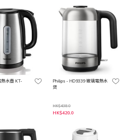
格
電熱水壺 KT-
Philips - HD9339 玻璃電熱水
煲
HK$438.0
特
HK$420.0
殊
價
格