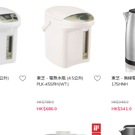
格
0公升)
東芝 - 電熱水瓶 (4.5公升)
東芝 - 無線
PLK-45SFIH(WT)
17SHNH
HK$788.0
HK$348.0
特
特
HK$686.0
HK$341.0
殊
殊
價
價
格
格