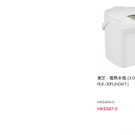
東芝 - 電熱水瓶 (3.
PLK-30FLIH(WT)
HK$658.0
特
HK$587.0
殊
價
格