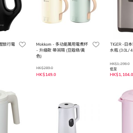
全球電壓旅行電
Mokkom - 多功能萬用電煮杯
TIGER -
- 升級款 帶茶隔 (豆蔻綠/黃
水瓶 (3.0L/ 4
色)
HK$1,298.0
HK$289.0
低至
HK$149.0
HK$1,104.