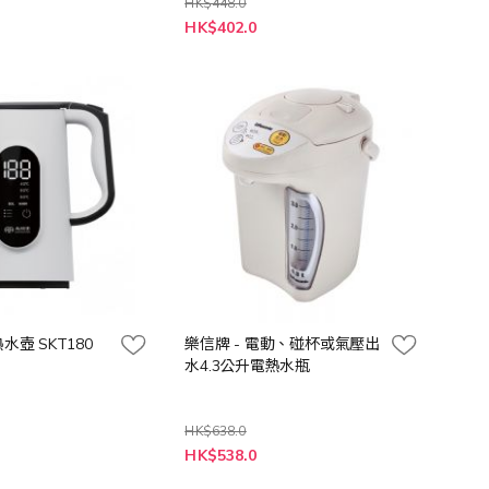
HK$448.0
特
HK$402.0
殊
價
格
水壺 SKT180
樂信牌 - 電動、碰杯或氣壓出
水4.3公升電熱水瓶
HK$638.0
特
HK$538.0
殊
價