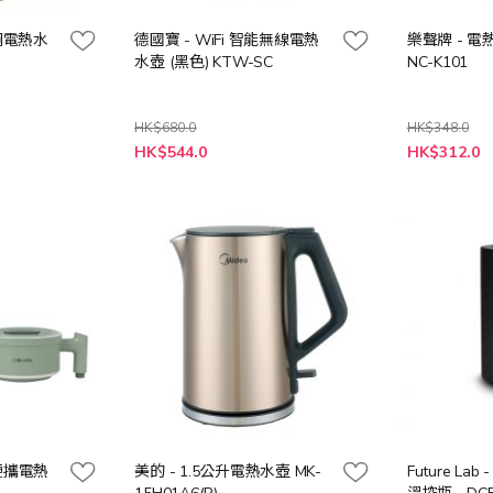
銹鋼電熱水
德國寶 - WiFi 智能無線電熱
樂聲牌 - 電熱
水壺 (黑色) KTW-SC
NC-K101
HK$680.0
HK$348.0
特
特
HK$544.0
HK$312.0
殊
殊
價
價
格
格
式便攜電熱
美的 - 1.5公升電熱水壺 MK-
Future Lab