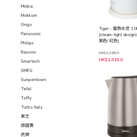
Midea
Mokkom
Origo
Tiger - 電熱水煲 1.0
Panasonic
(steam-tight design
黑色/ 紅色)
Philips
Rasonic
HK$1,188.0
HK$1,010.0
Smartech
SMEG
Sunpentown
Tefal
Toffy
Turbo Italy
東芝
德國寶
虎牌