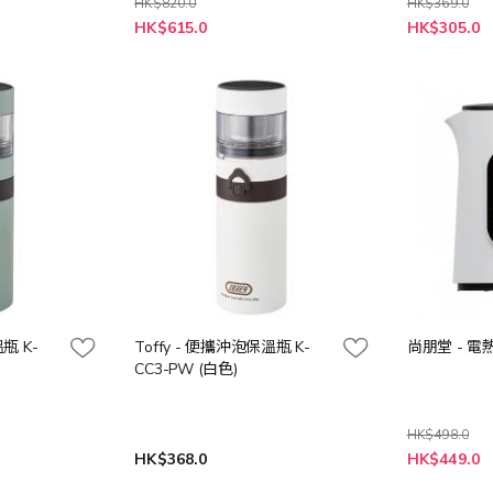
HK$820.0
HK$369.0
特
HK$615.0
HK$305.0
殊
價
格
瓶 K-
Toffy - 便攜沖泡保溫瓶 K-
尚朋堂 - 電熱
CC3-PW (白色)
HK$498.0
特
HK$368.0
HK$449.0
殊
價