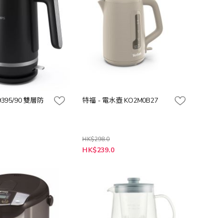
HD9395/90 雙層防
特福 - 電水壺 KO2M0B27
HK$298.0
特
HK$239.0
殊
價
格