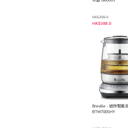
水壺 GK0003
HK$399.0
特
HK$388.0
殊
價
格
Breville - 迷你智
BTM700SHY