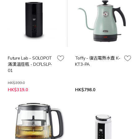
Future Lab - SOLOPOT
Toffy - 復古電熱水壼 K-
滿漢溫控瓶 - DCFLSLP-
KT3-PA
01
HK$399.0
特
HK$319.0
HK$798.0
殊
價
格