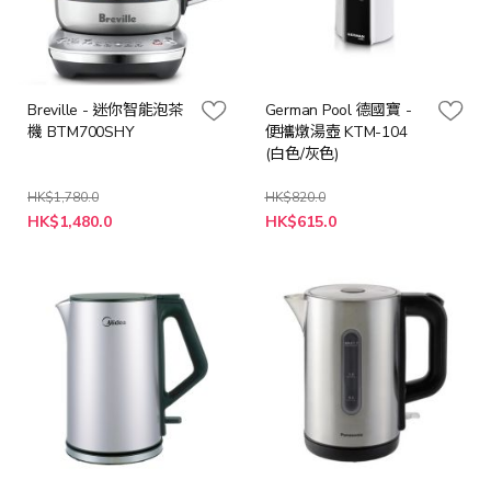
Breville - 迷你智能泡茶
German Pool 德國寶 -
機 BTM700SHY
便攜燉湯壺 KTM-104
(白色/灰色)
HK$1,780.0
HK$820.0
特
HK$1,480.0
HK$615.0
殊
價
格