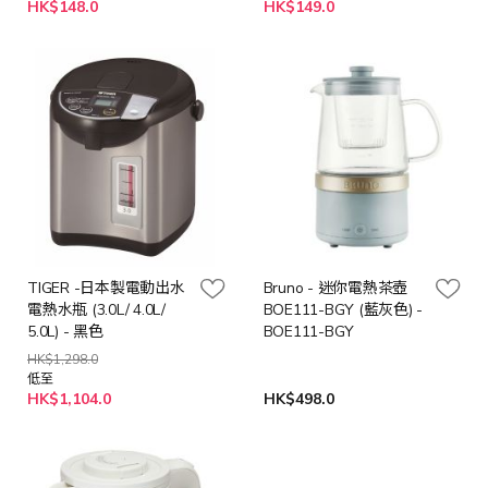
特
HK$148.0
HK$149.0
殊
價
格
TIGER -日本製電動出水
Bruno - 迷你電熱茶壺
電熱水瓶 (3.0L/ 4.0L/
BOE111-BGY (藍灰色) -
5.0L) - 黑色
BOE111-BGY
HK$1,298.0
低至
HK$1,104.0
HK$498.0