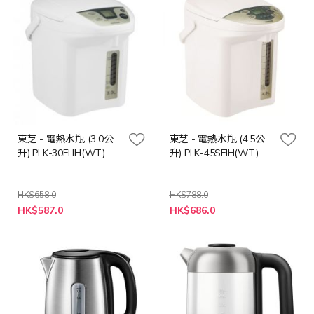
東芝 - 電熱水瓶 (3.0公
東芝 - 電熱水瓶 (4.5公
升) PLK-30FLIH(WT)
升) PLK-45SFIH(WT)
HK$658.0
HK$788.0
特
特
HK$587.0
HK$686.0
殊
殊
價
價
格
格