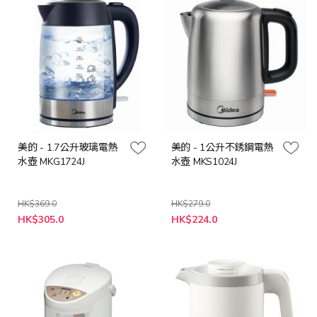
美的 - 1.7公升玻璃電熱
美的 - 1公升不銹鋼電熱
水壺 MKG1724J
水壺 MKS1024J
HK$369.0
HK$279.0
特
特
HK$305.0
HK$224.0
殊
殊
價
價
格
格