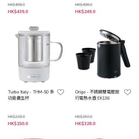
HK$498.0
HK$498.0
特
特
HK$439.0
HK$249.0
殊
殊
價
價
格
格
Turbo Italy - THM-50 多
Origo - 不銹鋼雙電壓旅
功能養生杯
行電熱水壺 EK136
HK$228.0
HK$350.0
特
特
HK$150.0
HK$328.0
殊
殊
價
價
格
格