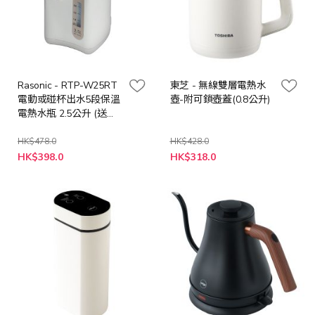
Rasonic - RTP-W25RT
東芝 - 無線雙層電熱水
電動或碰杯出水5段保溫
壺-附可鎖壺蓋(0.8公升)
電熱水瓶 2.5公升 (送
Calimummy 純正橄欖油
1公升1枝, 價值$188, 送
HK$478.0
HK$428.0
特
特
完即止)
HK$398.0
HK$318.0
殊
殊
價
價
格
格