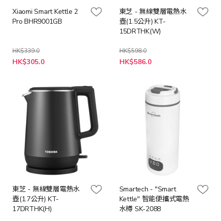
Xiaomi Smart Kettle 2
東芝 - 無線雙層電熱水
Pro BHR9001GB
壺(1.5公升) KT-
15DRTHK(W)
HK$339.0
HK$598.0
特
特
HK$305.0
HK$586.0
殊
殊
價
價
格
格
東芝 - 無線雙層電熱水
Smartech - "Smart
壺(1.7公升) KT-
Kettle" 智能便攜式電熱
17DRTHK(H)
水樽 SK-2088