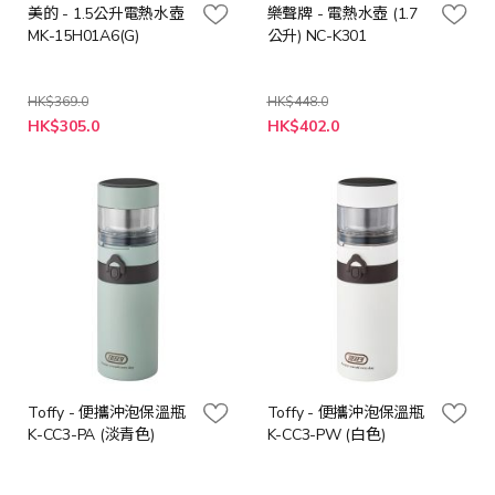
美的 - 1.5公升電熱水壺
樂聲牌 - 電熱水壺 (1.7
MK-15H01A6(G)
公升) NC-K301
HK$369.0
HK$448.0
特
特
HK$305.0
HK$402.0
殊
殊
價
價
格
格
Toffy - 便攜沖泡保溫瓶
Toffy - 便攜沖泡保溫瓶
K-CC3-PA (淡青色)
K-CC3-PW (白色)