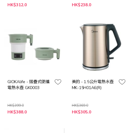
特
特
HK$312.0
HK$238.0
殊
殊
價
價
格
格
GIOKAlife - 摺疊式便攜
美的 - 1.5公升電熱水壺
電熱水壺 GK0003
MK-15H01A6(R)
HK$399.0
HK$369.0
特
特
HK$388.0
HK$305.0
殊
殊
價
價
格
格