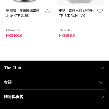
德國寶 - 無線玻璃電熱
東芝 - 電熱水瓶 (5公升)
水壺 KTF-218S
TP-50DRUHK(W)
HK$450.0
HK$718.0
特
特
HK$400.0
HK$638.0
殊
殊
價
價
格
格
The Club
關於 The Club
合作夥伴
會籍
Citi The Club 信用卡
會籍及專屬禮遇
媒體中心
賺取積分
購物與獎賞
兌換禮遇
物流與配送
Club 積分助手