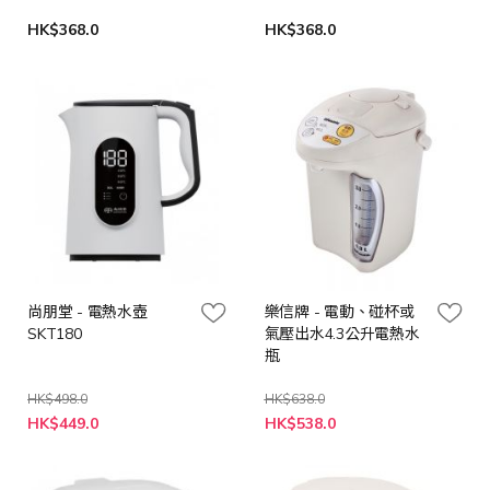
HK$368.0
HK$368.0
尚朋堂 - 電熱水壺
樂信牌 - 電動、碰杯或
SKT180
氣壓出水4.3公升電熱水
瓶
HK$498.0
HK$638.0
特
特
HK$449.0
HK$538.0
殊
殊
價
價
格
格