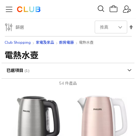
設
篩選
置
Club Shopping
家電及家品
廚房電器
電熱水壺
降
電熱水壺
序
已選項目
方
54
件產品
向