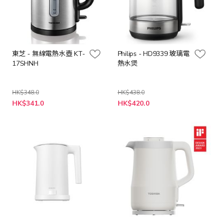
東芝 - 無線電熱水壺 KT-
Philips - HD9339 玻璃電
17SHNH
熱水煲
HK$348.0
HK$438.0
特
特
HK$341.0
HK$420.0
殊
殊
價
價
格
格