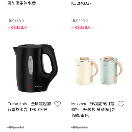
層防燙電熱水煲
KO2M0B27
HK$468.0
HK$298.0
特
特
HK$430.0
HK$239.0
殊
殊
價
價
格
格
Turbo Italy - 全球電壓旅
Mokkom - 多功能萬用電
行電熱水壺 TEK-050B
煮杯 - 升級款 帶茶隔 (豆
蔻綠/黃色)
HK$238.0
HK$289.0