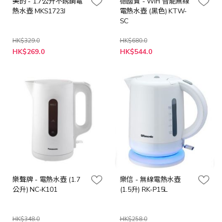
美的 - 1.7公升不銹鋼電
德國寶 - WiFi 智能無線
熱水壺 MKS1723J
電熱水壺 (黑色) KTW-
SC
HK$329.0
HK$680.0
特
特
HK$269.0
HK$544.0
殊
殊
價
價
格
格
樂聲牌 - 電熱水壺 (1.7
樂信 - 無線電熱水壺
公升) NC-K101
(1.5升) RK-P15L
HK$348.0
HK$258.0