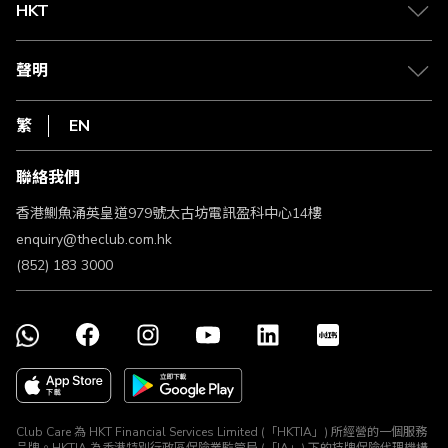
Club Shopping 商品領取站
HKT
積分兌換
退款政策
csl.
常見問題
1010
聲明
在線客服
網上行
私隱聲明
HKT
繁
EN
使用條款
條款及細則
聯絡我們
不歧視及不騷擾聲明
認可牌照及通告
香港鰂魚涌英皇道979號太古坊電訊盈科中心14樓
enquiry@theclub.com.hk
(852) 183 3000
Club Care 為 HKT Financial Services Limited (「HKTIA」) 所經營的一個服務