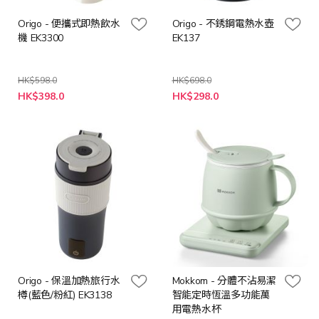
Origo - 便攜式即熱飲水
Origo - 不銹鋼電熱水壺
機 EK3300
EK137
HK$598.0
HK$698.0
特
特
HK$398.0
HK$298.0
殊
殊
價
價
格
格
Origo - 保溫加熱旅行水
Mokkom - 分體不沾易潔
樽(藍色/粉紅) EK3138
智能定時恆溫多功能萬
用電熱水杯