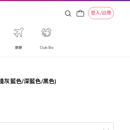
登入/註冊
旅遊
Club Biz
孭袋 (淺灰藍色/深藍色/黑色)