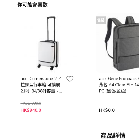
你可能會喜歡
售罄
ace. Cornerstone 2-Z
ace. Gene Fronpack 
拉鍊型行李箱 可擴展
背包 A4 Clear File 14
21吋, 34/38升容量 - 白
PC (黑色/藍色)
色
HK$1,880.0
特
HK$940.0
HK$0.0
殊
價
格
產品詳情