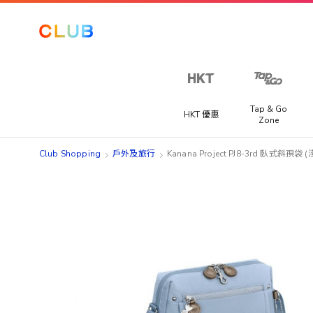
Tap & Go
HKT 優惠
Zone
Club Shopping
戶外及旅行
Kanana Project PJ8-3rd 臥式斜孭
Skip
Skip
to
to
the
the
end
beginning
of
of
the
the
images
images
gallery
gallery