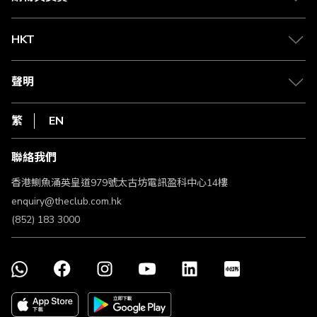
兌換禮遇
物流與配送
Club 積分助手
Club Shopping 商品領取站
HKT
積分兌換
退款政策
csl.
常見問題
1010
聲明
在線客服
網上行
私隱聲明
HKT
繁
EN
使用條款
條款及細則
聯絡我們
不歧視及不騷擾聲明
認可牌照及通告
香港鰂魚涌英皇道979號太古坊電訊盈科中心14樓
enquiry@theclub.com.hk
(852) 183 3000