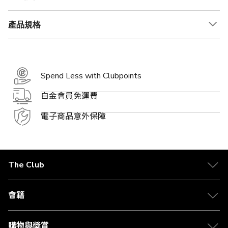
產品規格
Spend Less with Clubpoints
白金會員免運費
電子商品意外保障
The Club
關於 The Club
合作夥伴
會籍
Citi The Club 信用卡
會籍及專屬禮遇
媒體中心
賺取積分
購物與獎賞