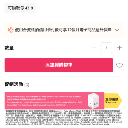
殊
價
可賺取
43.8
格
使用合資格的信用卡付款可享12個月電子商品意外保障
數量
添加到購物車
促銷活動
(1)