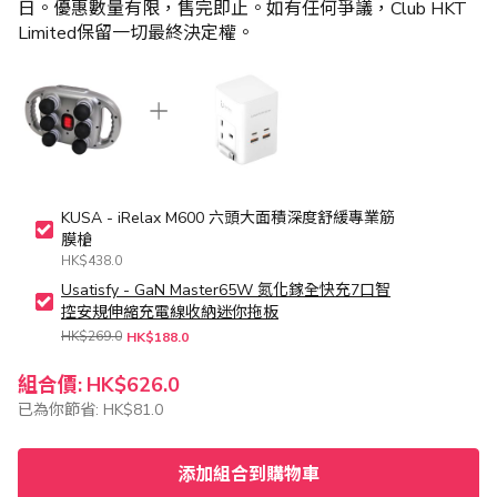
日。優惠數量有限，售完即止。如有任何爭議，Club HKT
Limited保留一切最終決定權。
KUSA - iRelax M600 六頭大面積深度舒緩專業筋
膜槍
HK$438.0
Usatisfy - GaN Master65W 氮化鎵全快充7口智
控安規伸縮充電線收納迷你拖板
HK$269.0
HK$188.0
組合價:
HK$626.0
已為你節省:
HK$81.0
添加組合到購物車