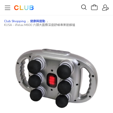
Club Shopping
健康與運動
KUSA - iRelax M600 六頭大面積深度舒緩專業筋膜槍
Skip
Skip
to
to
the
the
end
beginning
of
of
the
the
images
images
gallery
gallery