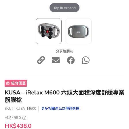
Tap to expand
分享給朋友
組合優惠
KUSA - iRelax M600 六頭大面積深度舒緩專業
筋膜槍
SKU
KUSA_M600
更多相關產品或價錢選擇
HK$498.0
特
HK$438.0