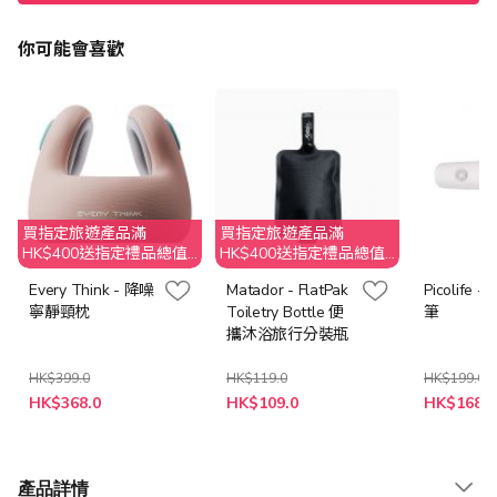
你可能會喜歡
買指定旅遊產品滿
買指定旅遊產品滿
HK$400送指定禮品總值
HK$400送指定禮品總值
高達HK$400
高達HK$400
Every Think - 降噪
Matador - FlatPak
Picolife
寧靜頸枕
Toiletry Bottle 便
筆
攜沐浴旅行分裝瓶
HK$399.0
HK$119.0
HK$199.0
特
特
HK$368.0
HK$109.0
HK$168.0
殊
殊
價
價
格
格
產品詳情