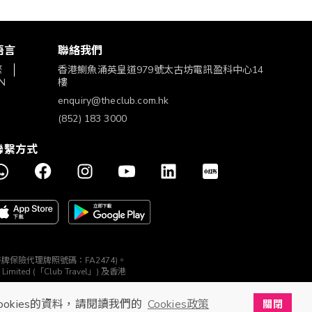
語言
聯絡我們
繁
香港鰂魚涌英皇道979號太古坊電訊盈科中心14
N
樓
enquiry@theclub.com.hk
(852) 183 3000
聯繫方式
構 (持牌保險代理牌照號碼：FA2474)。
ted (「Club Travel」) 及香港
ookies的資料，請閱讀我們的
Cookies政策
關閉