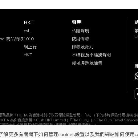
賞
HKT
聲明
csl.
私隱聲明
E
ping 商品領取
1010
使用條款
網上行
條款及細則
HKT
不歧視及不騷擾聲明
認可牌照及通告
TIA」) 所經營的一個服務品牌。HKTIA 為香港特別行政區保險業監管局 (「IA」) 下的持牌保險代理機
b HKT Limited (「The Club」) 、The Club Travel Services Limi
任何保險合約或進行其他受規管活動 (定義見《保險業條例》)。
了解更多有關閣下如何管理cookies設置以及我們網站如何使用c