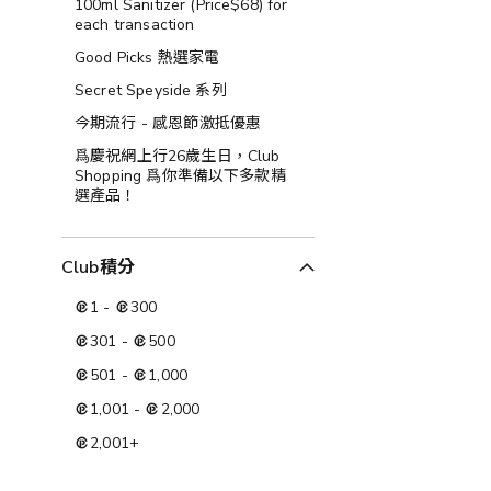
100ml Sanitizer (Price$68) for
each transaction
Good Picks 熱選家電
Secret Speyside 系列
今期流行 - 感恩節激抵優惠
爲慶祝網上行26歲生日，Club
Shopping 爲你準備以下多款精
選產品！
Club積分
1
-
300
301
-
500
501
-
1,000
1,001
-
2,000
2,001
+