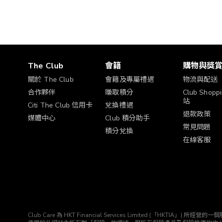
The Club
會籍
購物與獎
關於 The Club
會籍及專屬禮遇
物流與配送
合作夥伴
賺取積分
Club Shop
站
Citi The Club 信用卡
兌換禮遇
退款政策
媒體中心
Club 積分助手
常見問題
積分兌換
在線客服
Club Care 為 HKT Financial Services Limited (「HK