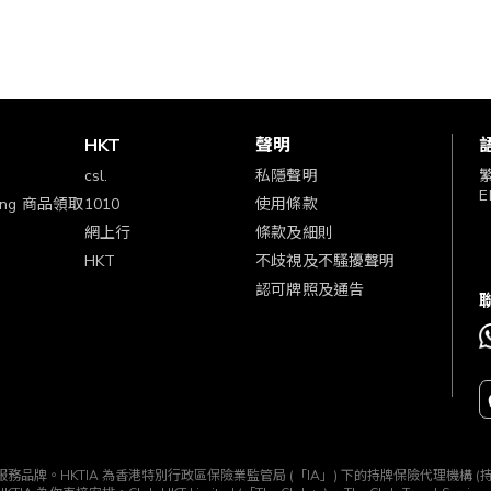
賞
HKT
聲明
csl.
私隱聲明
E
ping 商品領取
1010
使用條款
網上行
條款及細則
HKT
不歧視及不騷擾聲明
認可牌照及通告
TIA」) 所經營的一個服務品牌。HKTIA 為香港特別行政區保險業監管局 (「IA」) 下的持牌保險代理機