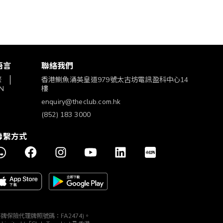
語言
聯絡我們
繁
香港鰂魚涌英皇道979號太古坊電訊盈科中心14
N
樓
enquiry@theclub.com.hk
(852) 183 3000
聯繫方式
構 (持牌保險代理牌照號碼：FA2474)。