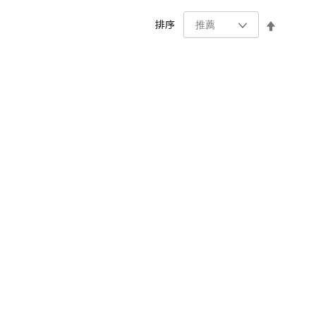
設
排序
置
降
序
方
向