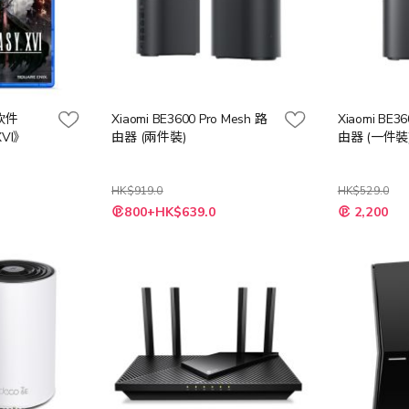
戲軟件
Xiaomi BE3600 Pro Mesh 路
Xiaomi BE36
XVI》
由器 (兩件裝)
由器 (一件裝
HK$919.0
HK$529.0
特
特
800+HK$639.0
2,200
殊
殊
價
價
格
格