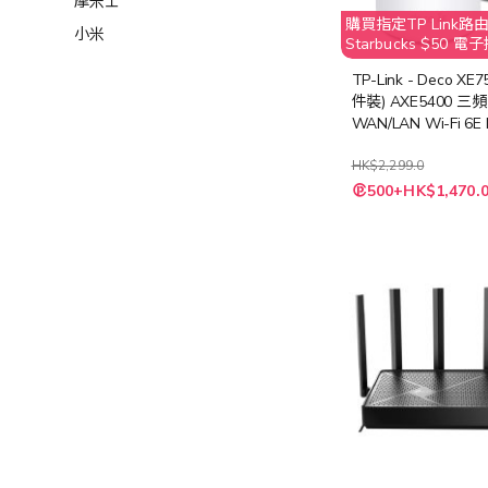
摩米士
購買指定TP Link路由
小米
Starbucks $50 
取消訂單；客人需要
TP-Link - Deco XE75
Starbucks $50 之
件裝) AXE5400 三頻 
WAN/LAN Wi-Fi 6E
由器
HK$2,299.0
特
500+HK$1,470.
殊
價
格