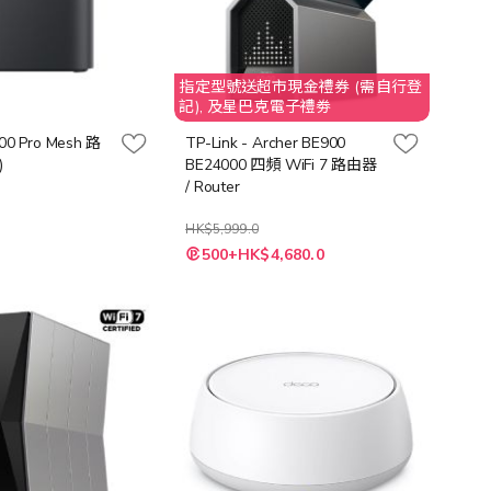
指定型號送超市現金禮券 (需自行登
記), 及星巴克電子禮劵
00 Pro Mesh 路
TP-Link - Archer BE900
)
BE24000 四頻 WiFi 7 路由器
/ Router
HK$5,999.0
特
500+HK$4,680.0
殊
價
格