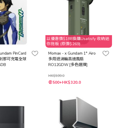
以優惠價$188換購Usatisfy 收納迷
你拖板 (原價$269)
undam PinCard
Momax - x Gundam 1° Airo
00 剎那可充電全球
多用途渦輪高速風扇
GDB
RO12GDW [多色選擇]
HK$599.0
500+HK$320.0