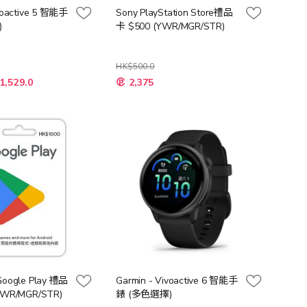
voactive 5 智能手
Sony PlayStation Store禮品
)
卡 $500 (YWR/MGR/STR)
HK$500.0
1,529.0
2,375
Google Play 禮品
Garmin - Vivoactive 6 智能手
YWR/MGR/STR)
錶 (多色選擇)