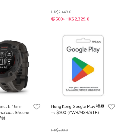
HK$2,449.0
500+HK$2,329.0
tinct E 45mm
Hong Kong Google Play 禮品
harcoal Silicone
卡 $200 (YWR/MGR/STR)
手錶
HK$200.0