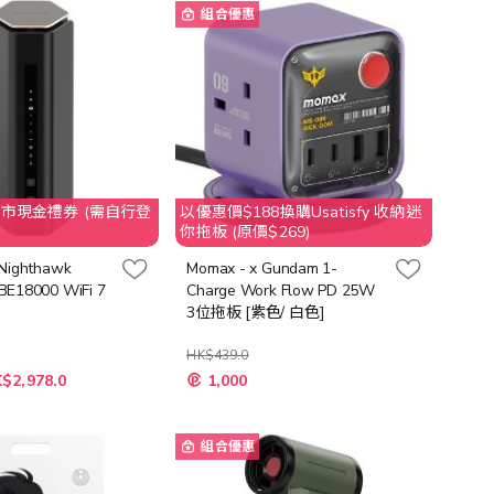
向
組合優惠
市現金禮券 (需自行登
以優惠價$188換購Usatisfy 收納迷
你拖板 (原價$269)
Nighthawk
Momax - x Gundam 1-
E18000 WiFi 7
Charge Work Flow PD 25W
3位拖板 [紫色/ 白色]
HK$439.0
$2,978.0
1,000
組合優惠