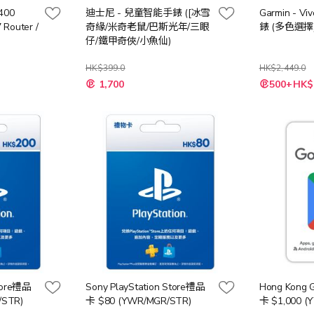
E400
迪士尼 - 兒童智能手錶 ([冰雪
Garmin - Vi
Router /
奇緣/米奇老鼠/巴斯光年/三眼
錶 (多色選擇
仔/鐵甲奇俠/小魚仙)
HK$399.0
HK$2,449.0
1,700
500+HK$
Store禮品
Sony PlayStation Store禮品
Hong Kong 
/STR)
卡 $80 (YWR/MGR/STR)
卡 $1,000 (