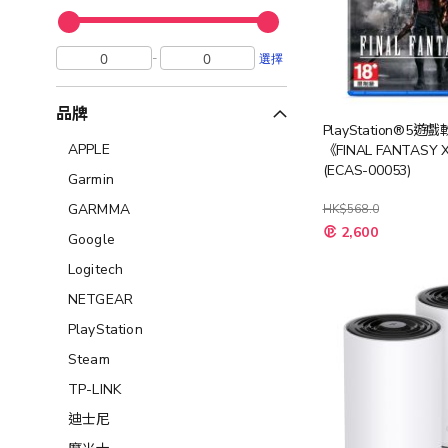
-
選擇
品牌
PlayStation®5遊
APPLE
《FINAL FANTASY 
(ECAS-00053)
Garmin
GARMMA
HK$568.0
特
2,600
Google
殊
價
格
Logitech
NETGEAR
PlayStation
Steam
TP-LINK
迪士尼