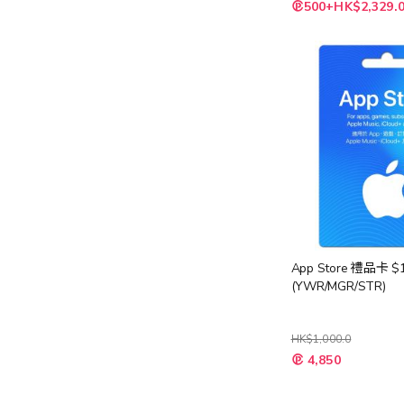
特
500+HK$2,329.
殊
價
格
App Store 禮品卡 $1
(YWR/MGR/STR)
HK$1,000.0
4,850