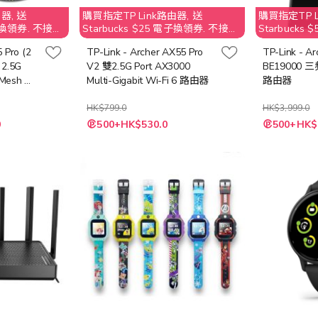
器, 送
購買指定TP Link路由器, 送
購買指定TP L
電子換領券. 不接受
Starbucks $25 電子換領券. 不接受
Starbucks
退還贈品
取消訂單；客人需要退還贈品
取消訂單；
 Pro (2
TP-Link - Archer AX55 Pro
TP-Link - A
價值
Starbucks $25 之價值
Starbucks 
2.5G
V2 雙2.5G Port AX3000
BE19000 三頻
 Mesh 路
Multi-Gigabit Wi-Fi 6 路由器
路由器
HK$799.0
HK$3,999.0
特
特
0
500+HK$530.0
500+HK$
殊
殊
價
價
格
格