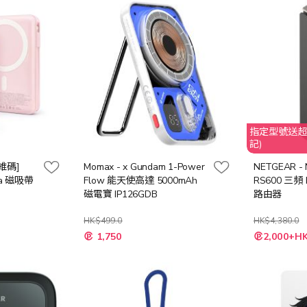
指定型號送超
記)
維碼]
Momax - x Gundam 1-Power
NETGEAR - 
wa 磁吸帶
Flow 能天使高達 5000mAh
RS600 三頻 B
磁電寶 IP126GDB
路由器
混色]
HK$499.0
HK$4,380.0
特
特
1,750
2,000+HK
殊
殊
價
價
格
格