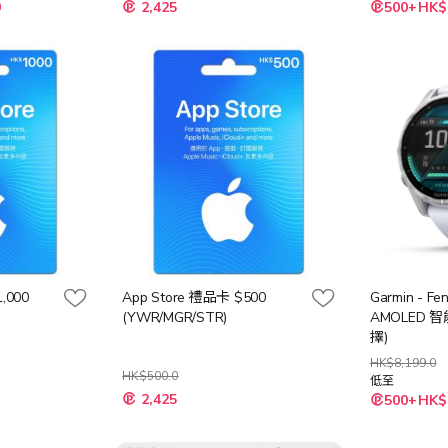
特
0
2,425
500+HK$
殊
價
格
,000
App Store 禮品卡 $500
Garmin - Fe
(YWR/MGR/STR)
AMOLED 
擇)
HK$8,199.0
HK$500.0
低至
2,425
500+HK$