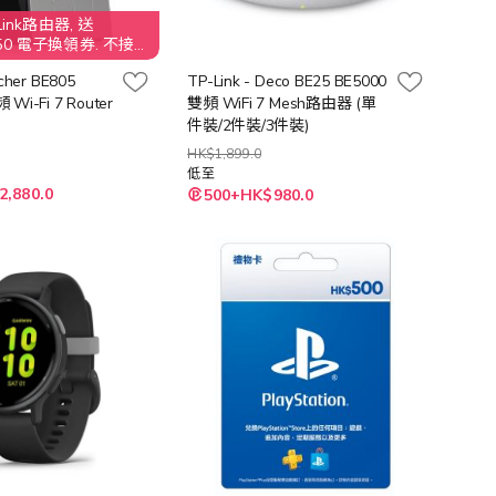
ink路由器, 送
 $50 電子換領券. 不接受
客人需要退還贈品
rcher BE805
TP-Link - Deco BE25 BE5000
$50 之價值
 Wi-Fi 7 Router
雙頻 WiFi 7 Mesh路由器 (單
件裝/2件裝/3件裝)
HK$1,899.0
低至
2,880.0
500+HK$980.0