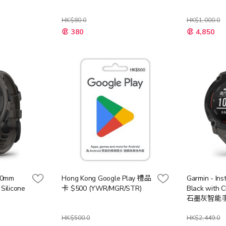
HK$80.0
HK$1,000.0
380
4,850
 40mm
Hong Kong Google Play 禮品
Garmin - Ins
Silicone
卡 $500 (YWR/MGR/STR)
Black with C
石墨灰智能
HK$500.0
HK$2,449.0