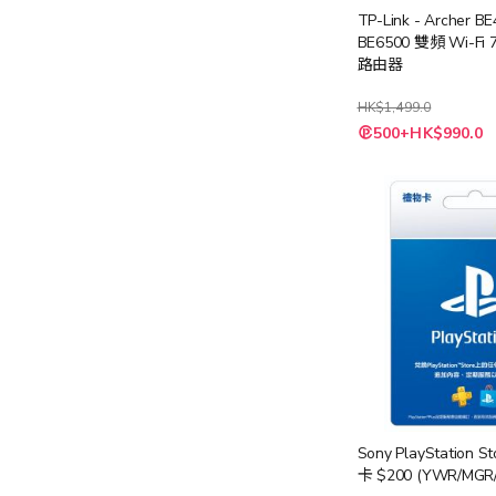
TP-Link - Archer B
BE6500 雙頻 Wi-Fi 7 
路由器
HK$1,499.0
特
500+HK$990.0
殊
價
格
Sony PlayStation 
卡 $200 (YWR/MGR