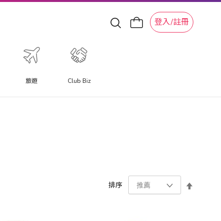
登入/註冊
旅遊
Club Biz
設
排序
置
降
序
方