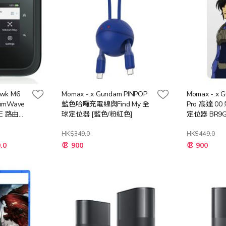
awk M6
Momax - x Gundam PINPOP
Momax - x G
 mmWave
藍色哈囉充電線與Find My 全
Pro 高達 
6E 路由器
球定位器 [藍色/粉紅色]
定位器 BR9
HK$349.0
HK$449.0
特
.0
900
900
殊
價
格