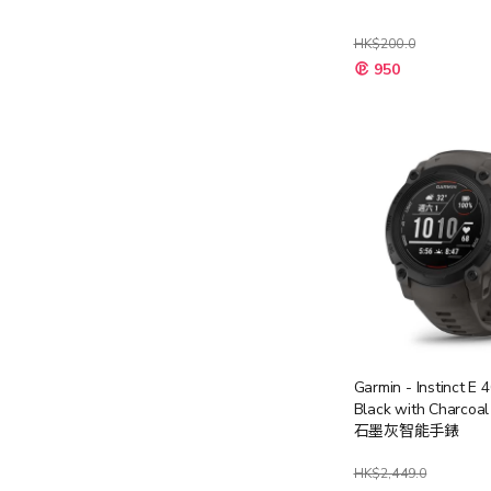
HK$200.0
950
Garmin - Instinct E
Black with Charcoal 
石墨灰智能手錶
HK$2,449.0