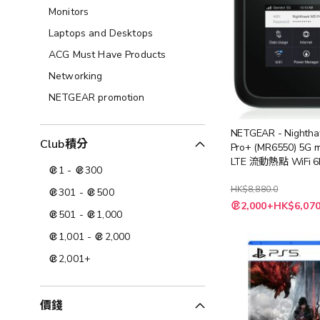
Monitors
Laptops and Desktops
ACG Must Have Products
Networking
NETGEAR promotion
NETGEAR - Nighth
Club積分
Pro+ (MR6550) 5G
LTE 流動熱點 WiFi 
1
-
300
(MR6550)
HK$8,880.0
301
-
500
特
2,000+HK$6,070
殊
501
-
1,000
價
格
1,001
-
2,000
2,001
+
價錢