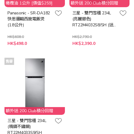
橄欖油 1公升 [價值$259]
額外送 200 Club積分回贈
Panasonic - SR-DA182
三星 - 雙門雪櫃 234L
快思邏輯西施電飯煲
(亮麗銀色)
(1.8公升)
RT22M4032S8/SH (送
不銹鋼餐具5件組 Z-
ITAC15-C 數量有限, 送
HK$608.0
HK$2,790.0
特
完即止)
HK$498.0
HK$2,390.0
殊
價
格
售罄
額外送 200 Club積分回贈
三星 - 雙門雪櫃 234L
(精鑄不鏽鋼)
RT22M4033S9/SH