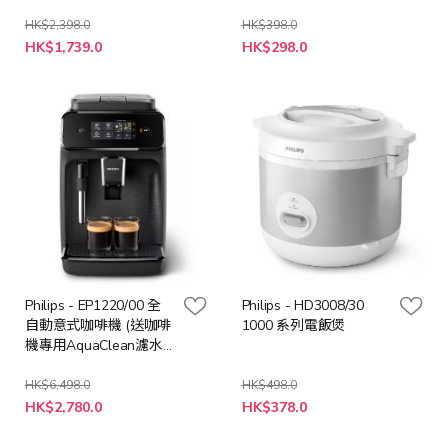
HK$2,398.0
HK$398.0
特
特
HK$1,739.0
HK$298.0
殊
殊
價
價
格
格
Philips - EP1220/00 全
Philips - HD3008/30
自動意式咖啡機 (送咖啡
1000 系列電飯煲
機專用AquaClean濾水
芯乙個 (總值: $198) 及
咖啡機專用除鈣劑兩瓶
HK$6,498.0
HK$498.0
特
特
(總值: $316), 送完即止)
HK$2,780.0
HK$378.0
殊
殊
價
價
格
格