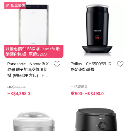
組合優惠
以優惠價$188換購Usatisfy 收
納迷你拖板 (原價$269)
Panasonic - Nanoe® X
Philips - CA6500/63 冷
納米離子加濕空氣清新
熱奶泡奶蓋機
機 (約560平方尺) - F-
VXV70H
HK$698.0
HK$6,080.0
特
特
HK$4,398.0
500+HK$490.0
殊
殊
價
價
格
格