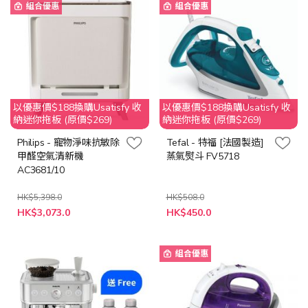
組合優惠
組合優惠
以優惠價$188換購Usatisfy 收
以優惠價$188換購Usatisfy 收
納迷你拖板 (原價$269)
納迷你拖板 (原價$269)
Philips - 寵物淨味抗敏除
Tefal - 特福 [法國製造]
甲醛空氣清新機
蒸氣熨斗 FV5718
AC3681/10
HK$5,398.0
HK$508.0
特
特
HK$3,073.0
HK$450.0
殊
殊
價
價
格
格
組合優惠