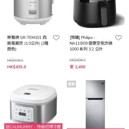
樂聲牌 SR-TEM101 西
[預購] Philips -
施電飯煲 (1.0公升) (2種
NA110/09 健康空氣炸鍋
顏色)
1000 系列 3.2 公升
HK$698.0
HK$538.0
特
HK$435.0
2,400
殊
價
格
售罄
送CALIMUMMY - 特級初榨冷壓