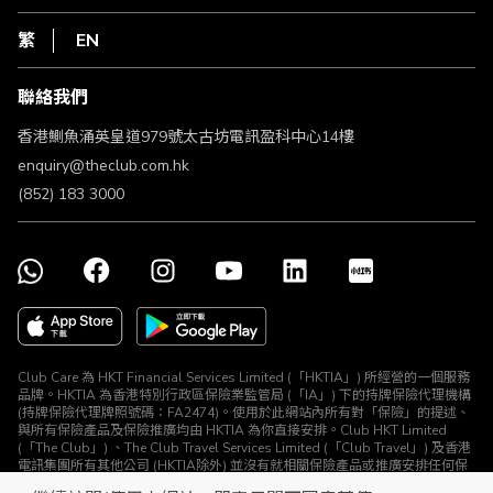
網上行
私隱聲明
HKT
繁
EN
使用條款
條款及細則
聯絡我們
不歧視及不騷擾聲明
認可牌照及通告
香港鰂魚涌英皇道979號太古坊電訊盈科中心14樓
enquiry@theclub.com.hk
(852) 183 3000
Club Care 為 HKT Financial Services Limited (「HKTIA」) 所經營的一個服務
品牌。HKTIA 為香港特別行政區保險業監管局 (「IA」) 下的持牌保險代理機構
(持牌保險代理牌照號碼：FA2474)。使用於此網站內所有對「保險」的提述、
與所有保險產品及保險推廣均由 HKTIA 為你直接安排。Club HKT Limited
(「The Club」) 、The Club Travel Services Limited (「Club Travel」) 及香港
電訊集團所有其他公司 (HKTIA除外) 並沒有就相關保險產品或推廣安排任何保
險合約或進行其他受規管活動 (定義見《保險業條例》)。