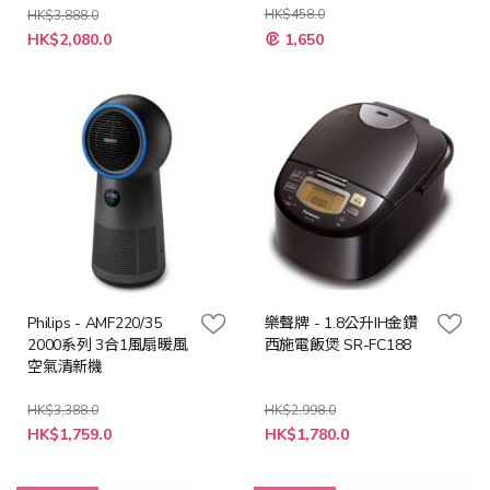
HK$458.0
HK$3,888.0
特
特
HK$2,080.0
1,650
殊
殊
價
價
格
格
Philips - AMF220/35
樂聲牌 - 1.8公升IH金鑽
2000系列 3合1風扇暖風
西施電飯煲 SR-FC188
空氣清新機
HK$3,388.0
HK$2,998.0
特
特
HK$1,759.0
HK$1,780.0
殊
殊
價
價
格
格