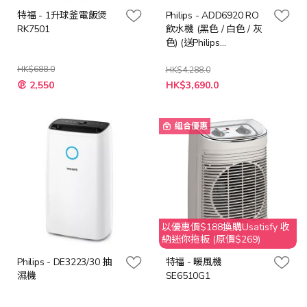
特福 - 1升球釜電飯煲
Philips - ADD6920 RO
RK7501
飲水機 (黑色 / 白色 / 灰
色) (送Philips
AMF220/35 2000系列 3
HK$688.0
合1風扇暖風空氣清新機
HK$4,288.0
特
(價值: $3388))
2,550
HK$3,690.0
殊
價
格
組合優惠
以優惠價$188換購Usatisfy 收
納迷你拖板 (原價$269)
Philips - DE3223/30 抽
特福 - 暖風機
濕機
SE6510G1