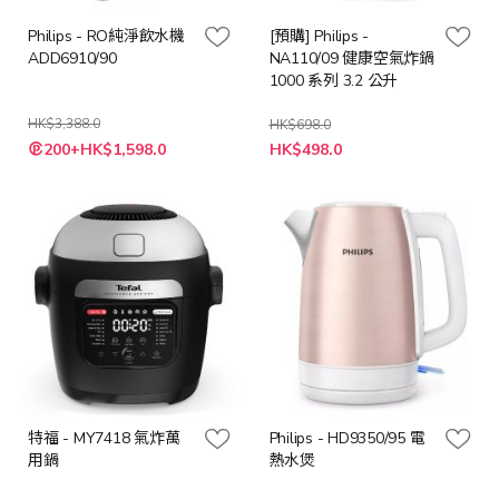
Philips - RO純淨飲水機
[預購] Philips -
ADD6910/90
NA110/09 健康空氣炸鍋
1000 系列 3.2 公升
HK$3,388.0
HK$698.0
特
特
200+HK$1,598.0
HK$498.0
殊
殊
價
價
格
格
特福 - MY7418 氣炸萬
Philips - HD9350/95 電
用鍋
熱水煲