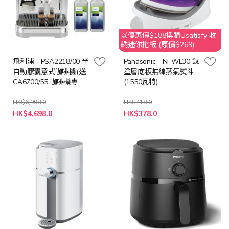
以優惠價$188換購Usatisfy 收
納迷你拖板 (原價$269)
飛利浦 - PSA2218/00 半
Panasonic - NI-WL30 鈦
自動膠囊意式咖啡機(送
塗層底板無線蒸氣熨斗
CA6700/55 咖啡機專用
(1550瓦特)
除鈣劑兩瓶 (總值 $316),
送完即止)
HK$6,998.0
HK$418.0
特
特
HK$4,698.0
HK$378.0
殊
殊
價
價
格
格