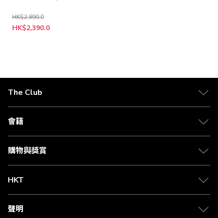
HK$2,890.0
HK$2,390.0
The Club
關於 The Club
合作夥伴
會籍
Citi The Club 信用卡
會籍及專屬禮遇
媒體中心
賺取積分
購物與獎賞
兌換禮遇
物流與配送
Club 積分助手
Club Shopping 商品領取站
HKT
積分兌換
退款政策
csl.
常見問題
1010
聲明
在線客服