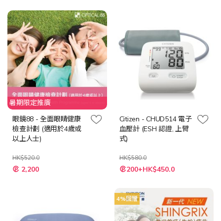
價
格
暑期限定推廣
眼鏡88 - 全面眼睛健康
Citizen - CHUD514 電子
檢查計劃 (適用於4歲或
血壓計 (ESH 認證, 上臂
以上人士)
式)
HK$520.0
HK$580.0
特
特
2,200
200+HK$450.0
殊
殊
價
價
格
格
4%回贈