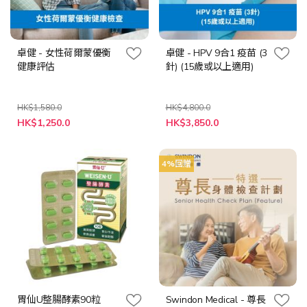
卓健 - 女性荷爾蒙優衡
卓健 - HPV 9合1 疫苗 (3
健康評估
針) (15歲或以上適用)
HK$1,580.0
HK$4,800.0
特
特
HK$1,250.0
HK$3,850.0
殊
殊
價
價
格
格
4%回贈
胃仙U整腸酵素90粒
Swindon Medical - 尊長