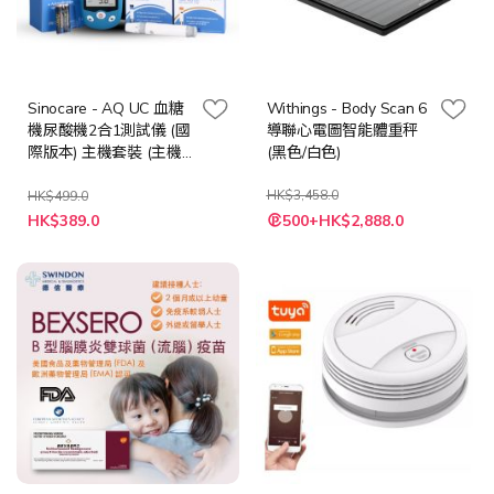
Sinocare - AQ UC 血糖
Withings - Body Scan 6
機尿酸機2合1測試儀 (國
導聯心電圖智能體重秤
際版本) 主機套裝 (主機
(黑色/白色)
連50血糖試紙+50尿酸
試紙+50針)
HK$3,458.0
HK$499.0
特
HK$389.0
500+HK$2,888.0
殊
價
格