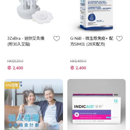
3ZeBra - 迷你艾灸儀
G-NiiB - 微生態免疫+ 配
(附30入艾貼)
方SIM01 (28天配方)
HK$529.0
HK$499.0
特
特
2,400
2,400
殊
殊
價
價
格
格
4%回贈