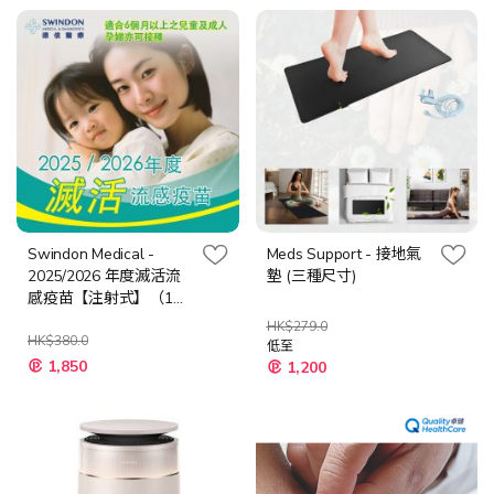
格
格
Swindon Medical -
Meds Support - 接地氣
2025/2026 年度滅活流
墊 (三種尺寸)
感疫苗【注射式】（1
針）
HK$279.0
HK$380.0
低至
特
1,850
1,200
殊
價
格