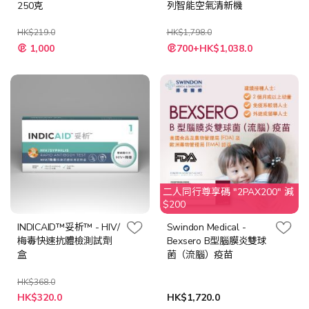
250克
列智能空氣清新機
HK$219.0
HK$1,798.0
特
特
1,000
700+HK$1,038.0
殊
殊
價
價
格
格
二人同行尊享碼 "2PAX200" 減
$200
INDICAID™妥析™ - HIV/
Swindon Medical -
梅毒快速抗體檢測試劑
Bexsero B型腦膜炎雙球
盒
菌（流腦）疫苗
HK$368.0
特
HK$320.0
HK$1,720.0
殊