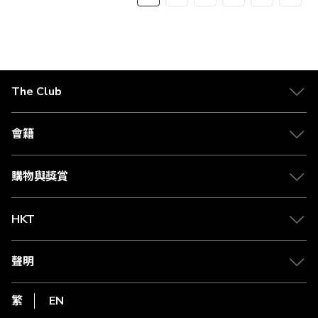
當
面
面
面
面
面
一
前
步
正
在
The Club
閱
關於 The Club
讀
合作夥伴
會籍
頁
Citi The Club 信用卡
會籍及專屬禮遇
媒體中心
賺取積分
購物與獎賞
兌換禮遇
物流與配送
Club 積分助手
Club Shopping 商品領取站
HKT
積分兌換
退款政策
csl.
常見問題
1010
聲明
在線客服
網上行
私隱聲明
HKT
繁
EN
使用條款