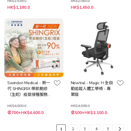
HK$1,538.0
HK$2,060.0
特
特
HK$1,180.0
HK$1,650.0
殊
殊
價
價
格
格
Swindon Medical - 新一
Newtral - Magic H 全自
代 SHINGRIX 帶狀皰疹
動追蹤人體工學椅 - 專
（生蛇）疫苗接種服務
業版
（2針）
HK$4,800.0
HK$4,098.0
特
700+HK$4,600.0
500+HK$2,100.0
殊
價
格
頁
您
頁
頁
頁
頁
頁
下
1
2
3
4
5
面