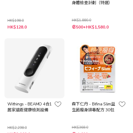
身體檢查計劃（特選）
HK$1,880.0
HK$198.0
特
特
HK$128.0
500+HK$1,580.0
殊
殊
價
價
格
格
Withings - BEAMO 4合1
森下仁丹 - Bifina Slim益
居家遠距健康檢測設備
生菌瘦身排毒配方 30包
HK$368.0
HK$2,298.0
特
特