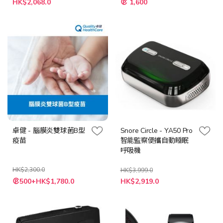
HK$2,068.0
1,600
殊
殊
價
價
格
格
卓健 - 腦膜炎雙球菌B型
Snore Circle - YA50 Pro
疫苗
智能監察便攜自動睡眠
呼吸機
HK$2,300.0
HK$3,999.0
特
特
500+HK$1,780.0
HK$2,919.0
殊
殊
價
價
格
格