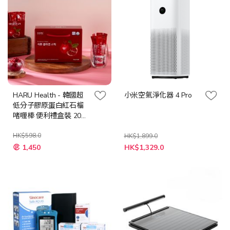
HARU Health - 韓國超
小米空氣淨化器 4 Pro
低分子膠原蛋白紅石榴
啫喱棒 便利禮盒裝 20g
x 30包裝
HK$598.0
HK$1,899.0
特
特
1,450
HK$1,329.0
殊
殊
價
價
格
格