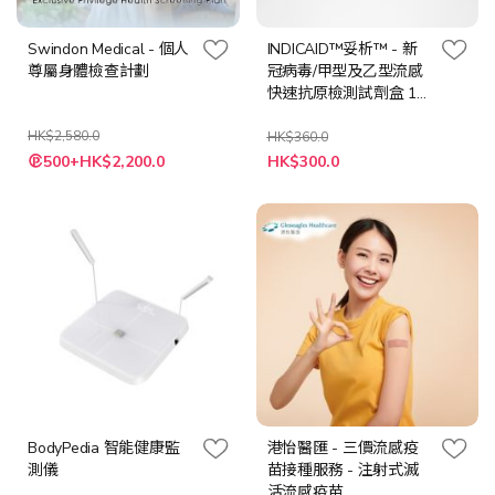
Swindon Medical - 個人
INDICAID™妥析™ - 新
尊屬身體檢查計劃
冠病毒/甲型及⼄型流感
快速抗原檢測試劑盒 12
件裝
HK$2,580.0
HK$360.0
特
特
500+HK$2,200.0
HK$300.0
殊
殊
價
價
格
格
BodyPedia 智能健康監
港怡醫匯 - 三價流感疫
測儀
苗接種服務 - 注射式滅
活流感疫苗