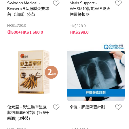
Swindon Medical -
Meds Support -
Bexsero B型腦膜炎雙球
WHSM10智能WIFI防火
菌（流腦）疫苗
煙霧警報器
HK$1,720.0
HK$328.0
特
特
500+HK$1,580.0
HK$298.0
殊
殊
價
價
格
格
位元堂 - 野生蟲草皇強
卓健 - 肺癌篩查計劃
肺通膠囊60粒裝 (1+5升
級版) (3件裝)