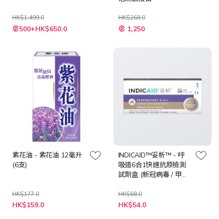
HK$1,499.0
HK$268.0
特
特
500+HK$650.0
1,250
殊
殊
價
價
格
格
紫花油 - 紫花油 12毫升
INDICAID™妥析™ - 呼
(6支)
吸道6合1快速抗原檢測
試劑盒 (新冠病毒 / 甲型
及⼄型流感 / 呼吸道合胞
病毒 / 呼吸道腺病毒 / 肺
HK$177.0
HK$68.0
特
特
炎支原體) (最低購買數
HK$159.0
HK$54.0
殊
殊
量: 6件)
價
價