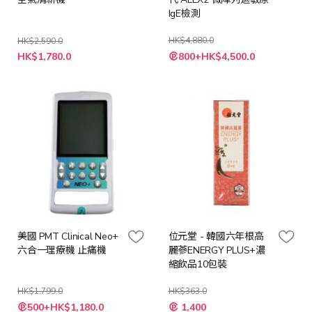
IgE檢測
HK$4,880.0
HK$2,590.0
特
特
HK$1,780.0
800+HK$4,500.0
殊
殊
價
價
格
格
美國 PMT Clinical Neo+
位元堂 - 韓國六年根高
六合一理療機 止痛機
麗蔘ENERGY PLUS+濃
縮飲品10包裝
HK$1,799.0
HK$363.0
特
特
500+HK$1,180.0
1,400