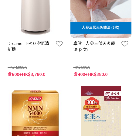
Dreame - FP10 空氣清
卓健 - 人參三伏天灸療
新機
法 (3次)
HK$4,999.0
HK$600.0
特
特
500+HK$3,780.0
400+HK$380.0
殊
殊
價
價
格
格