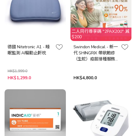
二人同行尊享碼 "2PAX200" 減
$200
德國 Nitetronic A1 - 睡
Swindon Medical - 新一
眠監測 AI驅動止鼾枕
代 SHINGRIX 帶狀皰疹
（生蛇）疫苗接種服務
（2針）
HK$1,999.0
特
HK$1,299.0
HK$4,800.0
殊
價
格