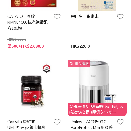
CATALO - 極效
余仁生 - 猴棗末
NMN54000抗老逆齡配
方180粒
HK$2,888.0
特
500+HK$2,690.0
HK$228.0
殊
價
格
組合優惠
以優惠價$188換購Usatisfy 收
納迷你拖板 (原價$269)
Comvita 康維他
Philips - AC0950/10
UMF™5+ 麥蘆卡蜂蜜
PureProtect Mini 900 系