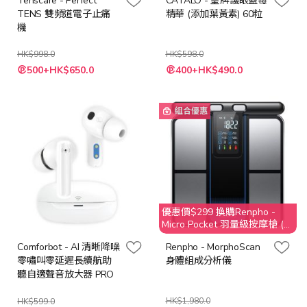
Tenscare - Perfect
CATALO - 皇牌護眼藍莓
TENS 雙頻道電子止痛
精華 (添加葉黃素) 60粒
機
HK$998.0
HK$598.0
特
特
500+HK$650.0
400+HK$490.0
殊
殊
價
價
格
格
組合優惠
優惠價$299 換購Renpho -
Micro Pocket 羽量級按摩槍 (價
值 $499)
Comforbot - AI 清晰降噪
Renpho - MorphoScan
零嘯叫零延遲長續航助
身體組成分析儀
聽自適聲音放大器 PRO
HK$1,980.0
HK$599.0