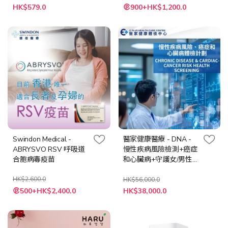
特
特
HK$579.0
900+HK$1,200.0
殊
殊
價
價
格
格
Swindon Medical -
醫家健康醫療 - DNA -
ABRYSVO RSV 呼吸道
慢性疾病風險檢測+癌症
合胞病毒疫苗
和心臟病+守護女/男性
專屬計劃
HK$2,600.0
HK$56,000.0
特
特
500+HK$2,400.0
HK$38,000.0
殊
殊
價
價
格
格