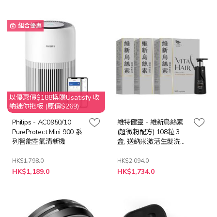
殊
殊
價
價
格
格
組合優惠
以優惠價$188換購Usatisfy 收
納迷你拖板 (原價$269)
Philips - AC0950/10
維特健靈 - 維新烏絲素
PureProtect Mini 900 系
(超微粉配方) 108粒 3
列智能空氣清新機
盒, 送納米激活生髮洗髮
精華露 30ml
HK$1,798.0
HK$2,094.0
特
特
HK$1,189.0
HK$1,734.0
殊
殊
價
價
格
格