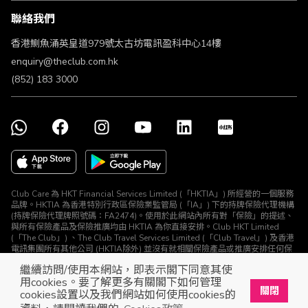
條款及細則
聯絡我們
不歧視及不騷擾聲明
認可牌照及通告
香港鰂魚涌英皇道979號太古坊電訊盈科中心14樓
enquiry@theclub.com.hk
(852) 183 3000
Club Care 為 HKT Financial Services Limited (「HKTIA」) 所經營的一個服務
品牌。HKTIA 為香港特別行政區保險業監管局 (「IA」) 下的持牌保險代理機構
(持牌保險代理牌照號碼：FA2474)。使用於此網站內所有對「保險」的提述、
與所有保險產品及保險推廣均由 HKTIA 為你直接安排。Club HKT Limited
(「The Club」) 、The Club Travel Services Limited (「Club Travel」) 及香港
電訊集團所有其他公司 (HKTIA除外) 並沒有就相關保險產品或推廣安排任何保
險合約或進行其他受規管活動 (定義見《保險業條例》)。
繼續訪問/使用本網站，即表示閣下同意其使
© The Club 2026. 保留所有權利
用cookies。要了解更多有關閣下如何管理
關閉
cookies設置以及我們網站如何使用cookies的
立即下載The Club手機app
開啟