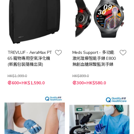
TREVLUF - AeraMax PT
Meds Support - 多功能
65 寵物專用空氣淨化機
激光理療智能手錶 E800
(新舊包裝隨機出貨)
無創血糖尿酸監測手錶
HK$1,999.0
HK$899.0
特
特
600+HK$1,590.0
300+HK$580.0
殊
殊
價
價
格
格