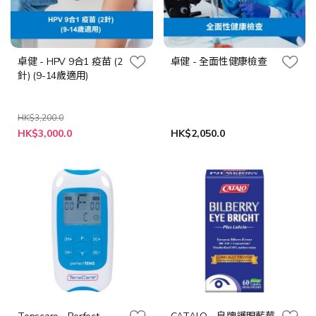
卓健 - HPV 9合1 疫苗 (2
卓健 - 全面性健康檢查
針) (9-14歲適用)
HK$3,200.0
特
HK$3,000.0
HK$2,050.0
殊
價
格