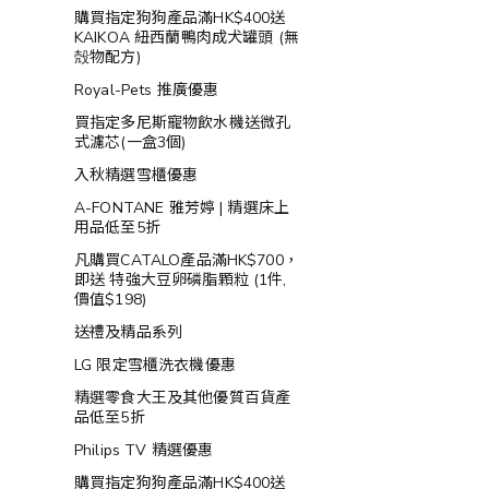
購買指定狗狗產品滿HK$400送
KAIKOA 紐西蘭鴨肉成犬罐頭 (無
殻物配方)
Royal-Pets 推廣優惠
買指定多尼斯寵物飲水機送微孔
式濾芯(一盒3個)
入秋精選雪櫃優惠
A-FONTANE 雅芳婷 | 精選床上
用品低至5折
凡購買CATALO產品滿HK$700，
即送 特強大豆卵磷脂顆粒 (1件,
價值$198)
送禮及精品系列
LG 限定雪櫃洗衣機優惠
精選零食大王及其他優質百貨產
品低至5折
Philips TV 精選優惠
購買指定狗狗產品滿HK$400送