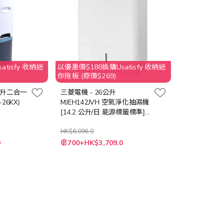
tisfy 收納迷
以優惠價$188換購Usatisfy 收納迷
你拖板 (原價$269)
6公升二合一
三菱電機 - 26公升
26KX)
MJEH142JVH 空氣淨化抽濕機
[14.2 公升/日 能源標籤標準]
(日本製造)
HK$6,096.0
特
0
700+HK$3,709.0
殊
價
格