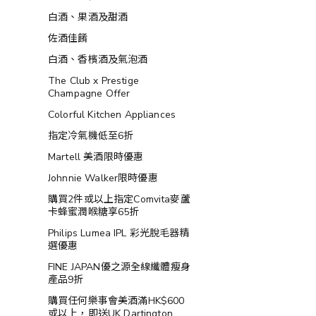
白酒、果酒及甜酒
佐酒佳餚
白酒、香檳酒及氣泡酒
The Club x Prestige
Champagne Offer
Colorful Kitchen Appliances
指定冷氣機低至6折
Martell 美酒限時優惠
Johnnie Walker限時優惠
購買2件或以上指定Comvita麥蘆
卡蜂蜜潤喉糖享65折
Philips Lumea IPL 彩光脫毛器精
選優惠
FINE JAPAN優之源全線纖體瘦身
產品9折
購買任何樂事會美酒滿HK$600
或以上，即送UK Dartington