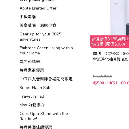
Apple Limited Offer
平板電腦
英皇戲院 - 滋味小食
Gear up for your 2025
以優惠價$188換購Usa
adventures
你拖板 (原價$269)
Embrace Green Living within
Your Home
開利 - DC26KX 2
空氣淨化抽濕機 (DC-
端午節精選
每月家電優惠
HK$3,480.0
HKT西九音樂節會場期間限定
特
500+HK$1,160.
殊
Super Flash Sales
價
格
Travel in Fall
Mox 好物推介
Cook Up a Storm with the
Rainbow!
每月美酒佳餚優惠