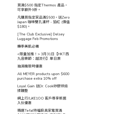
買滿$500 指定Thermos 產品，
可享額外9折。
凡購買指定家品滿$500，送Zero
Japan 咖啡雙孔濾杯 - 茄紅 (價值
$180)。
[The Club Exclusive] Delsey
Luggage Feb Promotions
轉季美肌必備
<限量加推！> 3月31日【HKT西
九音樂節：越流行】單日票
抽濕機限時優惠
All MEYER products upon $600
purchase extra 10% off
Loyal Gain 送Dr. Cook矽膠烘焙
揉麵墊
網上行/LiKE1OO 客戶尊享新居
入伙優惠
精選Tefal特福廚具家電買滿