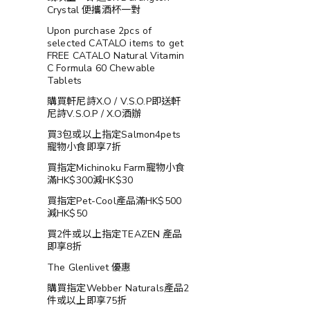
Crystal 便攜酒杯一對
Upon purchase 2pcs of
selected CATALO items to get
FREE CATALO Natural Vitamin
C Formula 60 Chewable
Tablets
購買軒尼詩X.O / V.S.O.P即送軒
尼詩V.S.O.P / X.O酒辦
買3包或以上指定Salmon4pets
寵物小食即享7折
買指定Michinoku Farm寵物小食
滿HK$300減HK$30
買指定Pet-Cool產品滿HK$500
減HK$50
買2件或以上指定TEAZEN 產品
即享8折
The Glenlivet 優惠
購買指定Webber Naturals產品2
件或以上即享75折