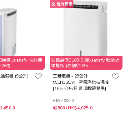
向
組合優惠
換購Usatisfy 收納迷
以優惠價$188換購Usatisfy 收納迷
269)
你拖板 (原價$269)
式抽濕機 (9公升)
三菱電機 - 28公升
MJEH155JVH 空氣淨化抽濕機
[15.5 公升/日 能源標籤標準]
(日本製造)
HK$7,006.0
特
1,450.0
800+HK$4,025.0
殊
價
格