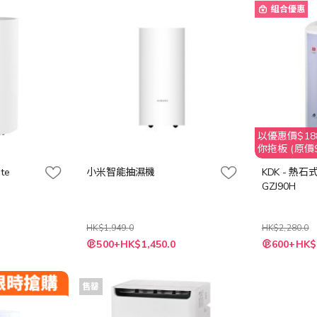
組合優惠
以優惠價$188
你拖板 (原價$
te
小米智能抽濕機
KDK - 熱石
GZJ90H
HK$1,949.0
HK$2,280.0
特
特
500+HK$1,450.0
600+HK$
殊
殊
價
價
格
格
售罄