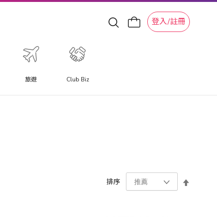
登入/註冊
旅遊
Club Biz
設
排序
置
降
序
方