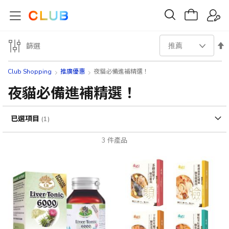
設
篩選
置
Club Shopping
推廣優惠
夜貓必備進補精選！
降
夜貓必備進補精選！
序
已選項目
方
3
件產品
向