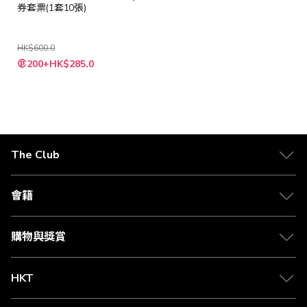
券套票(1套10張)
HK$600.0
特
200+HK$285.0
殊
價
格
The Club
關於 The Club
合作夥伴
會籍
Citi The Club 信用卡
會籍及專屬禮遇
媒體中心
賺取積分
購物與獎賞
兌換禮遇
物流與配送
Club 積分助手
Club Shopping 商品領取站
HKT
積分兌換
退款政策
csl.