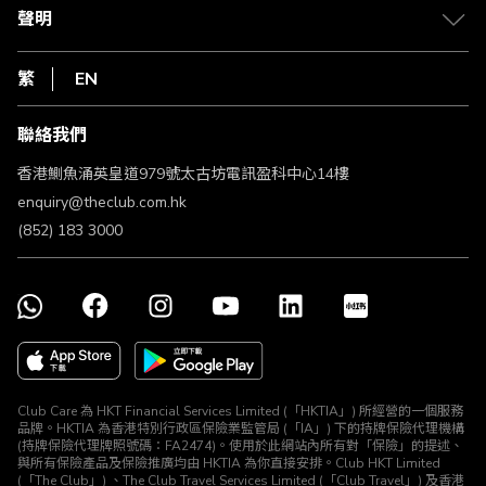
常見問題
1010
聲明
在線客服
網上行
私隱聲明
HKT
繁
EN
使用條款
條款及細則
聯絡我們
不歧視及不騷擾聲明
認可牌照及通告
香港鰂魚涌英皇道979號太古坊電訊盈科中心14樓
enquiry@theclub.com.hk
(852) 183 3000
Club Care 為 HKT Financial Services Limited (「HKTIA」) 所經營的一個服務
品牌。HKTIA 為香港特別行政區保險業監管局 (「IA」) 下的持牌保險代理機構
(持牌保險代理牌照號碼：FA2474)。使用於此網站內所有對「保險」的提述、
與所有保險產品及保險推廣均由 HKTIA 為你直接安排。Club HKT Limited
(「The Club」) 、The Club Travel Services Limited (「Club Travel」) 及香港