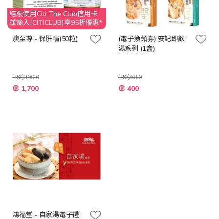
結賬使用Citi The Club信用卡
並輸入[CITICLUB]享95折優惠*
澳至尊 - 保肝精(50粒)
(電子換領券) 安記即飲
湯系列 (1盒)
HK$390.0
HK$68.0
特
1,700
400
殊
價
格
鴻福堂 - 自家湯電子禮