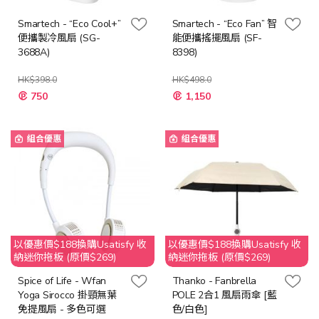
Smartech - “Eco Cool+”
Smartech - “Eco Fan” 智
便攜製冷風扇 (SG-
能便攜搖擺風扇 (SF-
3688A)
8398)
HK$398.0
HK$498.0
特
特
750
1,150
殊
殊
價
價
格
格
組合優惠
組合優惠
以優惠價$188換購Usatisfy 收
以優惠價$188換購Usatisfy 收
納迷你拖板 (原價$269)
納迷你拖板 (原價$269)
Spice of Life - Wfan
Thanko - Fanbrella
Yoga Sirocco 掛頸無葉
POLE 2合1 風扇雨傘 [藍
免提風扇 - 多色可選
色/白色]