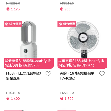
HK$298.0
HK$218.0
1,175
900
組合優惠
組合優惠
以優惠價$188換購Usatisfy 收
以優惠價$188換購Usatisfy 收
納迷你拖板 (原價$269)
納迷你拖板 (原價$269)
Mibeli - LED燈自動搖頭
美的 - 16吋線控掛牆扇
無葉風扇
FW4025D
HK$348.0
HK$439.0
特
特
1,400
1,700
殊
殊
價
價
格
格