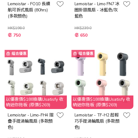
Lemoistar - FO10 長續
Lemoistar - Limo FN7 冰
航可拆式風扇 (80hrs)
圈掛頸風扇 - 冰藍色/灰
(多款顏色)
藍色
HK$198.0
HK$239.0
750
650
組合優惠
組合優惠
以優惠價$188換購Usatisfy 收
以優惠價$188換購Usatisfy 收
納迷你拖板 (原價$269)
納迷你拖板 (原價$269)
Lemoistar - Limo-FH4 摺
Lemoistar - TF-H2 超輕
疊手提渦輪風扇 (多款顏
巧手提渦輪風扇 (多款顏
色)
色)