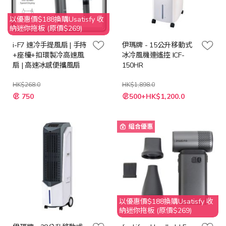
以優惠價$188換購Usatisfy 收
納迷你拖板 (原價$269)
i-F7 速冷手提風扇 | 手持
伊瑪牌 - 15公升移動式
+座檯+扣環製冷高速風
冰冷風機連遙控 ICF-
扇 | 高速冰感便攜風扇
150HR
HK$268.0
HK$1,898.0
特
特
750
500+HK$1,200.0
殊
殊
價
價
格
格
組合優惠
以優惠價$188換購Usatisfy 收
納迷你拖板 (原價$269)