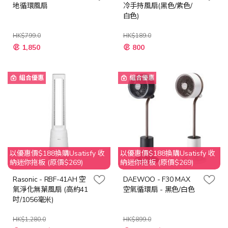
地循環風扇
冷手持風扇(黑色/紫色/
白色)
HK$799.0
HK$189.0
特
1,850
800
殊
價
格
組合優惠
組合優惠
以優惠價$188換購Usatisfy 收
以優惠價$188換購Usatisfy 收
納迷你拖板 (原價$269)
納迷你拖板 (原價$269)
Rasonic - RBF-41AH 空
DAEWOO - F30 MAX
氣淨化無葉風扇 (高約41
空氣循環扇 - 黑色/白色
吋/1056毫米)
HK$1,280.0
HK$899.0
特