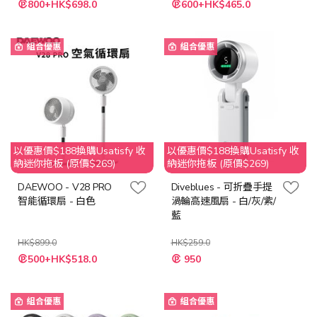
800+HK$698.0
600+HK$465.0
殊
價
格
組合優惠
組合優惠
以優惠價$188換購Usatisfy 收
以優惠價$188換購Usatisfy 收
納迷你拖板 (原價$269)
納迷你拖板 (原價$269)
DAEWOO - V28 PRO
Diveblues - 可折疊手提
智能循環扇 - 白色
渦輪高速風扇 - 白/灰/紫/
藍
HK$899.0
HK$259.0
特
500+HK$518.0
950
殊
價
格
組合優惠
組合優惠