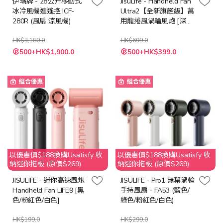
伊瑪牌 - 28公升移動式
JisuLife - Handheld Fan
冰冷風機連遙控 ICF-
Ultra2【全新旗艦級】萬
280R (風扇 涼風機)
用龍捲風渦輪風炮 [深灰
色/淺啡色]
HK$3,180.0
HK$699.0
特
500+HK$1,900.0
500+HK$399.0
殊
價
格
組合優惠
組合優惠
以優惠價$188換購Usatisfy 收
以優惠價$188換購Usatisfy 收
納迷你拖板 (原價$269)
納迷你拖板 (原價$269)
JISULIFE - 迷你高速風炮
JISULIFE - Pro1 無葉渦輪
Handheld Fan LIFE9 [黑
手持風扇 - FA53 (藍色/
色/粉紅色/白色]
綠色/粉紅色/白色)
HK$199.0
HK$299.0