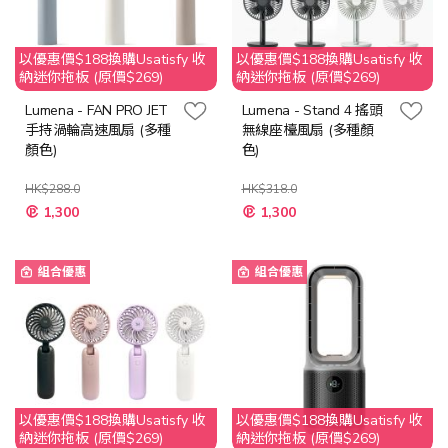
以優惠價$188換購Usatisfy 收
以優惠價$188換購Usatisfy 收
納迷你拖板 (原價$269)
納迷你拖板 (原價$269)
Lumena - FAN PRO JET
Lumena - Stand 4 搖頭
手持渦輪高速風扇 (多種
無線座檯風扇 (多種顏
顏色)
色)
HK$288.0
HK$318.0
1,300
1,300
組合優惠
組合優惠
以優惠價$188換購Usatisfy 收
以優惠價$188換購Usatisfy 收
納迷你拖板 (原價$269)
納迷你拖板 (原價$269)