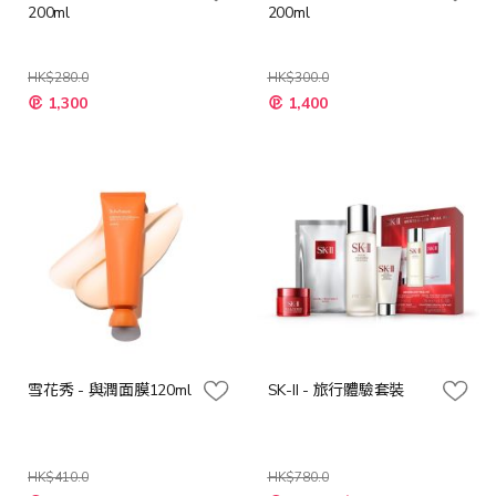
200ml
200ml
HK$280.0
HK$300.0
特
特
1,300
1,400
殊
殊
價
價
格
格
雪花秀 - 與潤面膜120ml
SK-II - 旅行體驗套裝
HK$410.0
HK$780.0
特
特