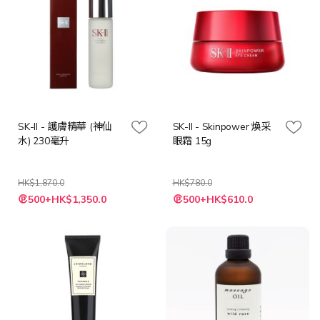
SK-II - 護膚精華 (神仙
SK-II - Skinpower 煥采
水) 230毫升
眼霜 15g
HK$1,870.0
HK$780.0
特
特
500+HK$1,350.0
500+HK$610.0
殊
殊
價
價
格
格