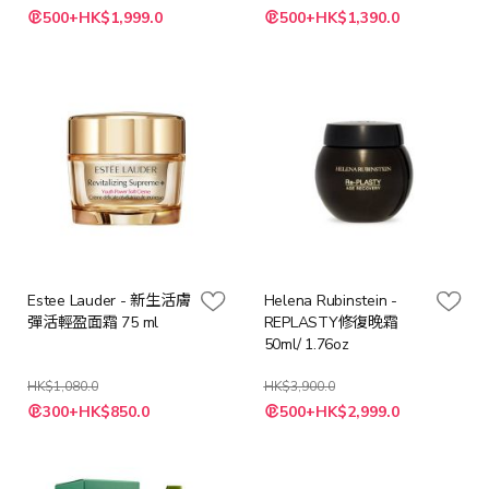
特
特
500+HK$1,999.0
500+HK$1,390.0
殊
殊
價
價
格
格
Estee Lauder - 新生活膚
Helena Rubinstein -
彈活輕盈面霜 75 ml
REPLASTY修復晚霜
50ml/ 1.76oz
HK$1,080.0
HK$3,900.0
特
特
300+HK$850.0
500+HK$2,999.0
殊
殊
價
價
格
格