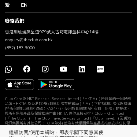
HKT
繁
EN
使用條款
條款及細則
聯絡我們
不歧視及不騷擾聲明
認可牌照及通告
香港鰂魚涌英皇道979號太古坊電訊盈科中心14樓
enquiry@theclub.com.hk
(852) 183 3000
Club Care 為 HKT Financial Services Limited (「HKTIA」) 所經營的一個服務
品牌。HKTIA 為香港特別行政區保險業監管局 (「IA」) 下的持牌保險代理機構
(持牌保險代理牌照號碼：FA2474)。使用於此網站內所有對「保險」的提述、
與所有保險產品及保險推廣均由 HKTIA 為你直接安排。Club HKT Limited
(「The Club」) 、The Club Travel Services Limited (「Club Travel」) 及香港
電訊集團所有其他公司 (HKTIA除外) 並沒有就相關保險產品或推廣安排任何保
險合約或進行其他受規管活動 (定義見《保險業條例》)。
繼續訪問/使用本網站，即表示閣下同意其使
© The Club 2026. 保留所有權利