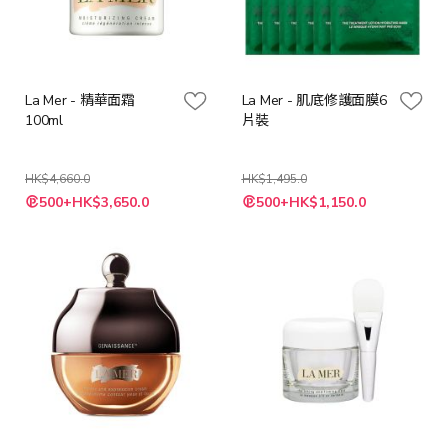
La Mer - 精華面霜
La Mer - 肌底修護面膜6
100ml
片裝
HK$4,660.0
HK$1,495.0
特
特
500+HK$3,650.0
500+HK$1,150.0
殊
殊
價
價
格
格