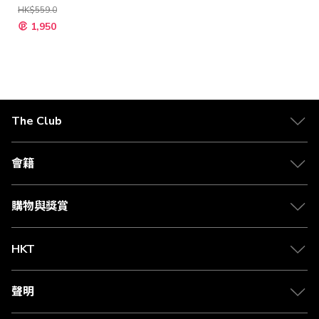
HK$559.0
特
1,950
殊
價
格
The Club
關於 The Club
合作夥伴
會籍
Citi The Club 信用卡
會籍及專屬禮遇
媒體中心
賺取積分
購物與獎賞
兌換禮遇
物流與配送
Club 積分助手
Club Shopping 商品領取站
HKT
積分兌換
退款政策
csl.
常見問題
1010
聲明
在線客服
網上行
私隱聲明