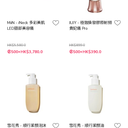
MiiN - iNeck 多彩美肌
JUJY - 極致煥發膠原射頻
LED頸部美容儀
貴妃儀 Pro
HK$5,580.0
HK$899.0
特
特
500+HK$3,780.0
500+HK$390.0
殊
殊
價
價
格
格
雪花秀 - 順行潔顏泡沫
雪花秀 - 順行潔顏油