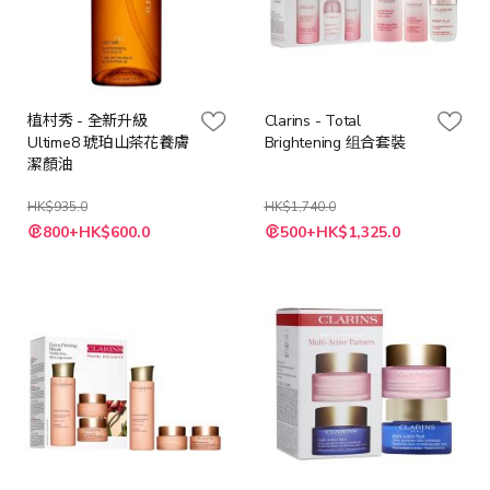
植村秀 - 全新升級
Clarins - Total
Ultime8 琥珀山茶花養膚
Brightening 组合套裝
潔顏油
HK$935.0
HK$1,740.0
特
特
800+HK$600.0
500+HK$1,325.0
殊
殊
價
價
格
格