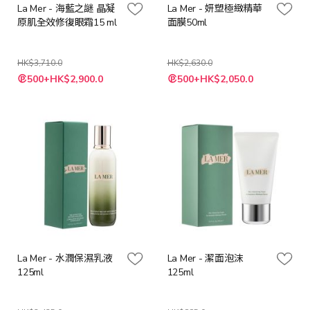
La Mer - 海藍之謎 晶凝
La Mer - 妍塑極緻精華
原肌全效修復眼霜15 ml
面膜50ml
HK$3,710.0
HK$2,630.0
特
特
500+HK$2,900.0
500+HK$2,050.0
殊
殊
價
價
格
格
La Mer - 水潤保濕乳液
La Mer - 潔面泡沫
125ml
125ml