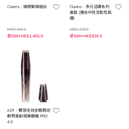
Clarins - 煥顏緊緻組合
Clarins - 多元活膚系列
套裝 (適合中性至乾性肌
膚)
HK$2,010.0
HK$1,230.0
特
特
500+HK$1,455.0
500+HK$920.0
殊
殊
價
價
格
格
JUJY - 雙頭全效全眼周逆
齡聚能射頻美眼儀 PRO
4.0