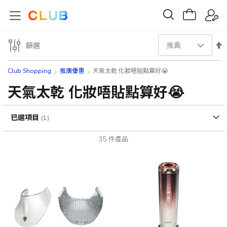
設
篩選
置
Club Shopping
推廣優惠
天氣太乾 化妝唔貼點算好😭
降
天氣太乾 化妝唔貼點算好😭
序
已選項目
方
35
件產品
向