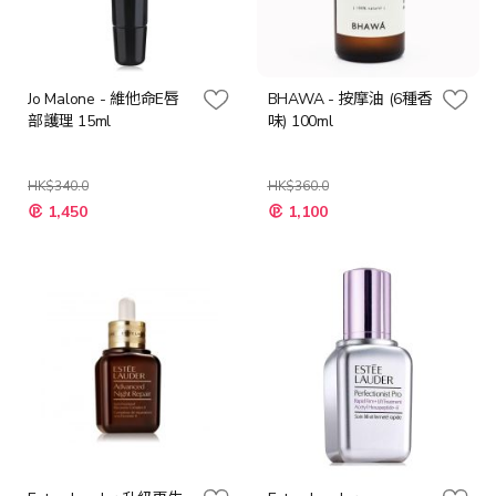
Jo Malone - 維他命E唇
BHAWA - 按摩油 (6種香
部護理 15ml
味) 100ml
HK$340.0
HK$360.0
特
1,450
1,100
殊
價
格