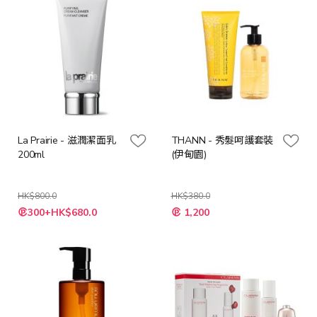
La Prairie - 滋潤潔面乳
THANN - 秀髮呵護套裝
200ml
(伊甸園)
HK$800.0
HK$380.0
特
特
300+HK$680.0
1,200
殊
殊
價
價
格
格