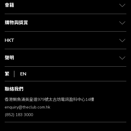
合作夥伴
會籍
Citi The Club 信用卡
會籍及專屬禮遇
媒體中心
賺取積分
購物與獎賞
兌換禮遇
物流與配送
Club 積分助手
Club Shopping 商品領取站
HKT
積分兌換
退款政策
csl.
常見問題
1010
聲明
在線客服
網上行
私隱聲明
HKT
繁
EN
使用條款
條款及細則
聯絡我們
不歧視及不騷擾聲明
認可牌照及通告
香港鰂魚涌英皇道979號太古坊電訊盈科中心14樓
enquiry@theclub.com.hk
(852) 183 3000