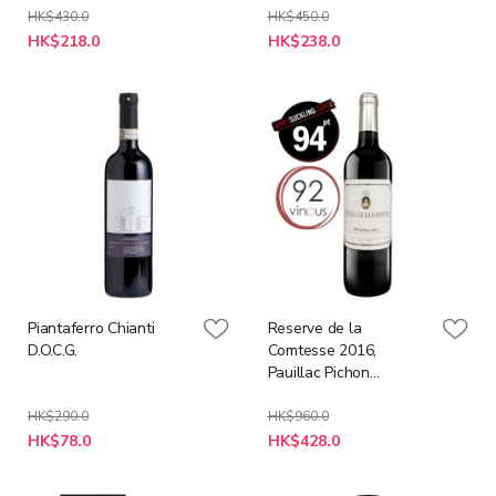
HK$430.0
HK$450.0
特
特
HK$218.0
HK$238.0
殊
殊
價
價
格
格
Piantaferro Chianti
Reserve de la
D.O.C.G.
Comtesse 2016,
Pauillac Pichon
Comtesse Lalande 2nd
Wine (JS94)
HK$290.0
HK$960.0
特
特
HK$78.0
HK$428.0
殊
殊
價
價
格
格