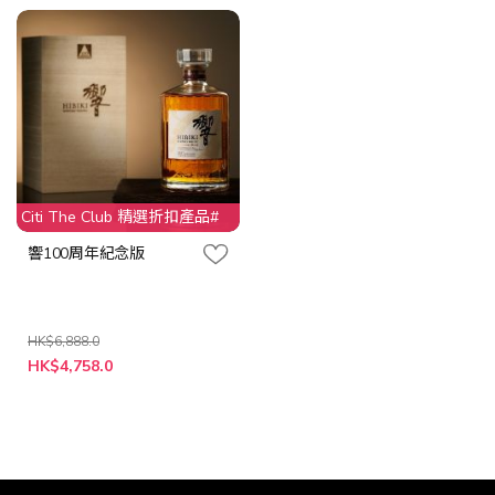
格
格
Citi The Club 精選折扣產品#
響100周年紀念版
HK$6,888.0
特
HK$4,758.0
殊
價
格