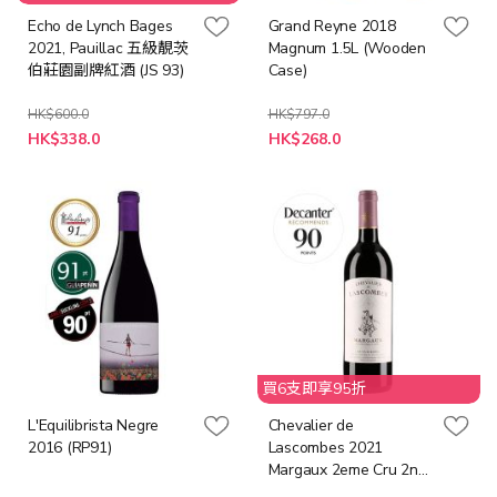
Echo de Lynch Bages
Grand Reyne 2018
2021, Pauillac 五級靚茨
Magnum 1.5L (Wooden
伯莊園副牌紅酒 (JS 93)
Case)
HK$600.0
HK$797.0
特
特
HK$338.0
HK$268.0
殊
殊
價
價
格
格
買6支即享95折
L'Equilibrista Negre
Chevalier de
2016 (RP91)
Lascombes 2021
Margaux 2eme Cru 2nd
Wine (Decanter 90)