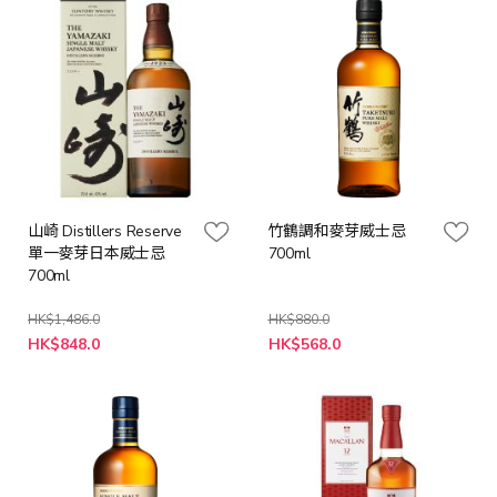
山崎 Distillers Reserve
竹鶴調和麥芽威士忌
單一麥芽日本威士忌
700ml
700ml
HK$1,486.0
HK$880.0
特
特
HK$848.0
HK$568.0
殊
殊
價
價
格
格