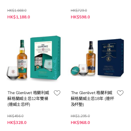
HK$1,668.0
HK$729.0
特
特
HK$1,188.0
HK$598.0
殊
殊
價
價
格
格
The Glenlivet 格蘭利威
The Glenlivet 格蘭利威
蘇格蘭威士忌12年雙桶
蘇格蘭威士忌18年 (連杯
(連威士忌杯)
及杯墊)
HK$456.0
HK$1,295.0
特
特
HK$328.0
HK$968.0
殊
殊
價
價