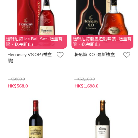
送軒尼詩 Ice Ball Set (送量有
送軒尼詩骰盅遊戲套裝 (送量有
限，送完即止)
限，送完即止)
Hennessy V.S.O.P (禮盒
軒尼詩 X.O (連新禮盒)
裝)
HK$680.0
HK$2,188.0
特
特
HK$568.0
HK$1,698.0
殊
殊
價
價
格
格