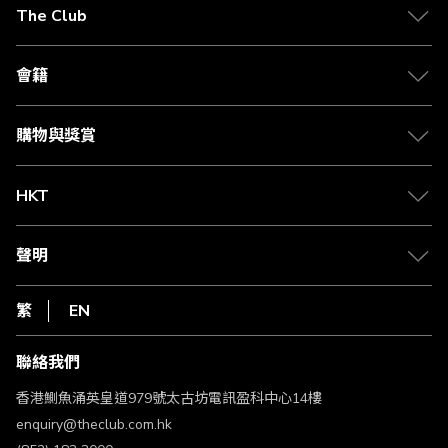
The Club
關於 The Club
合作夥伴
會籍
Citi The Club 信用卡
會籍及專屬禮遇
媒體中心
賺取積分
購物與獎賞
兌換禮遇
物流與配送
Club 積分助手
Club Shopping 商品領取站
HKT
積分兌換
退款政策
csl.
常見問題
1010
聲明
在線客服
網上行
私隱聲明
HKT
繁
EN
使用條款
條款及細則
聯絡我們
不歧視及不騷擾聲明
認可牌照及通告
香港鰂魚涌英皇道979號太古坊電訊盈科中心14樓
enquiry@theclub.com.hk