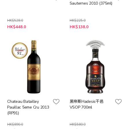
Sauternes 2010 (375ml)
HK$528.0
HK$225.0
特
特
HK$448.0
HK$138.0
殊
殊
價
價
格
格
Chateau Batailley
黑帝斯Hadesis干邑
Pauillac 5eme Cru 2013
VSOP 700ml
(RP91)
HK$890.0
HK$580.0