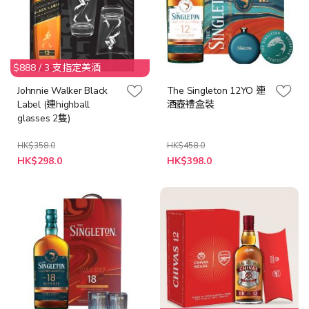
$888 / 3 支指定美酒
Johnnie Walker Black
The Singleton 12YO 連
Label (連highball
酒壺禮盒裝
glasses 2隻)
HK$358.0
HK$458.0
特
特
HK$298.0
HK$398.0
殊
殊
價
價
格
格