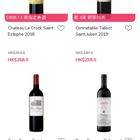
$888 / 3 支指定美酒
買 3支 即享95折
Chateau Le Crock Saint
Connetable Talbot
Estephe 2018
Saint Julien 2019
HK$350.0
HK$340.0
特
特
HK$268.0
HK$238.0
殊
殊
價
價
格
格