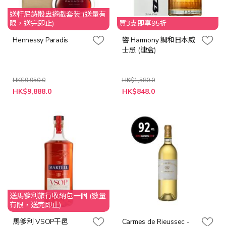
送軒尼詩骰盅遊戲套裝 (送量有
限，送完即止)
買3支即享95折
Hennessy Paradis
響 Harmony 調和日本威
士忌 (連盒)
HK$9,950.0
HK$1,580.0
特
特
HK$9,888.0
HK$848.0
殊
殊
價
價
格
格
送馬爹利旅行收納包一個 (數量
有限，送完即止)
馬爹利 VSOP干邑
Carmes de Rieussec -