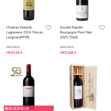
Chateau Malartic
Doudet Naudin
Lagraviere 2014, Pessac
Bourgogne Pinot Noir
Leognan(RP93)
2020 750ml
HK$780.0
HK$390.0
特
特
HK$328.0
HK$168.0
殊
殊
價
價
格
格
購買6支即享9折