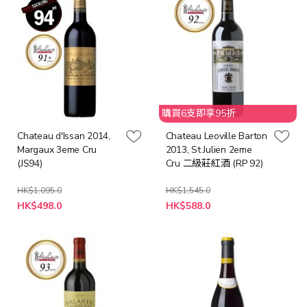
購買6支即享95折
Chateau d'Issan 2014,
Chateau Leoville Barton
Margaux 3eme Cru
2013, St Julien 2eme
(JS94)
Cru 二級莊紅酒 (RP 92)
HK$1,095.0
HK$1,545.0
特
特
HK$498.0
HK$588.0
殊
殊
價
價
格
格