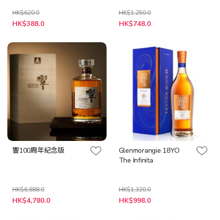
HK$620.0
HK$1,250.0
特
特
HK$388.0
HK$748.0
殊
殊
價
價
格
格
響100周年紀念版
Glenmorangie 18YO
The Infinita
HK$6,888.0
HK$1,320.0
特
特
HK$4,780.0
HK$998.0
殊
殊
價
價
格
格