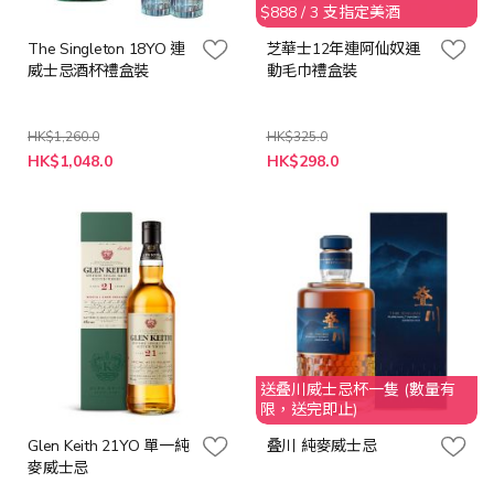
$888 / 3 支指定美酒
The Singleton 18YO 連
芝華士12年連阿仙奴運
威士忌酒杯禮盒裝
動毛巾禮盒裝
HK$1,260.0
HK$325.0
特
特
HK$1,048.0
HK$298.0
殊
殊
價
價
格
格
送叠川威士忌杯一隻 (數量有
限，送完即止)
Glen Keith 21YO 單一純
叠川 純麥威士忌
麥威士忌