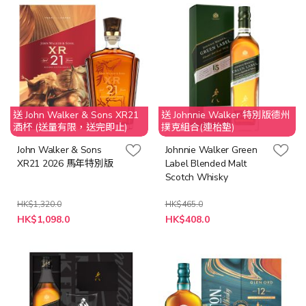
送 John Walker & Sons XR21
送 Johnnie Walker 特別版德州
酒杯 (送量有限，送完即止)
撲克組合(連枱墊)
John Walker & Sons
Johnnie Walker Green
XR21 2026 馬年特別版
Label Blended Malt
Scotch Whisky
HK$1,320.0
HK$465.0
特
特
HK$1,098.0
HK$408.0
殊
殊
價
價
格
格