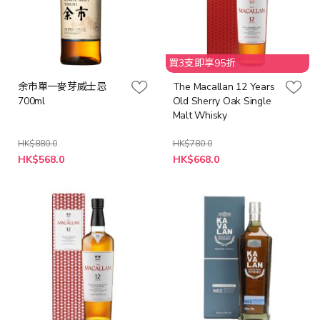
買3支即享95折
余市單一麥芽威士忌
The Macallan 12 Years
700ml
Old Sherry Oak Single
Malt Whisky
HK$880.0
HK$780.0
特
特
HK$568.0
HK$668.0
殊
殊
價
價
格
格