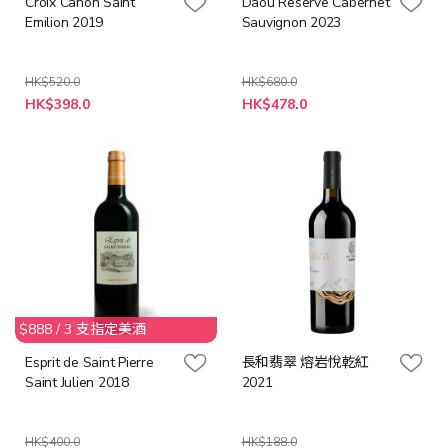
Croix Canon Saint
Daou Reserve Cabernet
Emilion 2019
Sauvignon 2023
HK$520.0
HK$680.0
特
特
HK$398.0
HK$478.0
殊
殊
價
價
格
格
$888 / 3 支指定美酒
Esprit de Saint Pierre
長和翡翠 熔岩悅乾紅
Saint Julien 2018
2021
HK$400.0
HK$188.0