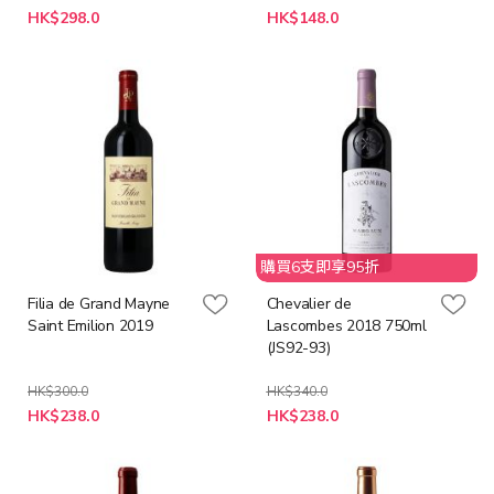
特
特
HK$298.0
HK$148.0
殊
殊
價
價
格
格
購買6支即享95折
Filia de Grand Mayne
Chevalier de
Saint Emilion 2019
Lascombes 2018 750ml
(JS92-93)
HK$300.0
HK$340.0
特
特
HK$238.0
HK$238.0
殊
殊
價
價
格
格