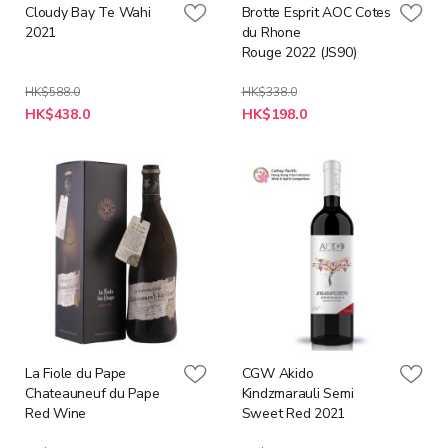
Cloudy Bay Te Wahi
Brotte Esprit AOC Cotes
2021
du Rhone
Rouge 2022 (JS90)
HK$588.0
HK$338.0
特
特
HK$438.0
HK$198.0
殊
殊
價
價
格
格
La Fiole du Pape
CGW Akido
Chateauneuf du Pape
Kindzmarauli Semi
Red Wine
Sweet Red 2021