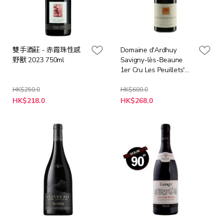
雙手酒莊 - 赤霞珠性感
Domaine d'Ardhuy
野獸 2023 750ml
Savigny-lès-Beaune
1er Cru Les Peuillets'
2022 亞都依酒莊
HK$250.0
HK$600.0
特
特
HK$218.0
HK$268.0
殊
殊
價
價
格
格