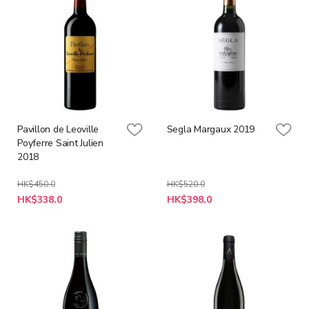
Pavillon de Leoville
Segla Margaux 2019
Poyferre Saint Julien
2018
HK$450.0
HK$520.0
特
特
HK$338.0
HK$398.0
殊
殊
價
價
格
格