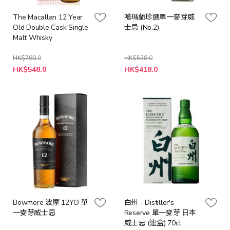
The Macallan 12 Year
噶瑪蘭珍選單一麥芽威
Old Double Cask Single
士忌 (No.2)
Malt Whisky
HK$780.0
HK$538.0
特
特
HK$548.0
HK$418.0
殊
殊
價
價
格
格
Bowmore 波摩 12YO 單
白州 - Distiller's
一麥芽威士忌
Reserve 單一麥芽 日本
威士忌 (連盒) 70cl