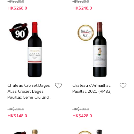
HK$520.0
HK$320.0
特
特
HK$268.0
HK$248.0
殊
殊
價
價
格
格
Chateau Croizet Bages
Chateau d'Armailhac
Alias Croizet Bages
Pauillac 2021 (RP 92)
Pauillac 5eme Cru 2nd
Wine 2017 (JS90)
HK$280.0
HK$700.0
特
特
HK$148.0
HK$428.0
殊
殊
價
價
格
格