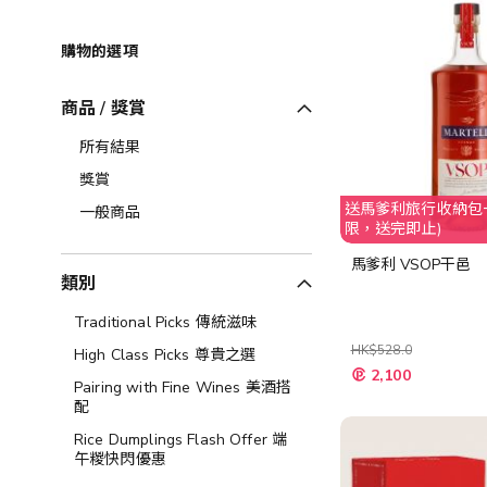
購物的選項
商品 / 獎賞
所有結果
獎賞
送馬爹利旅行收納包一
一般商品
限，送完即止)
馬爹利 VSOP干邑
類別
Traditional Picks 傳統滋味
HK$528.0
High Class Picks 尊貴之選
特
2,100
殊
Pairing with Fine Wines 美酒搭
價
配
格
Rice Dumplings Flash Offer 端
午糉快閃優惠