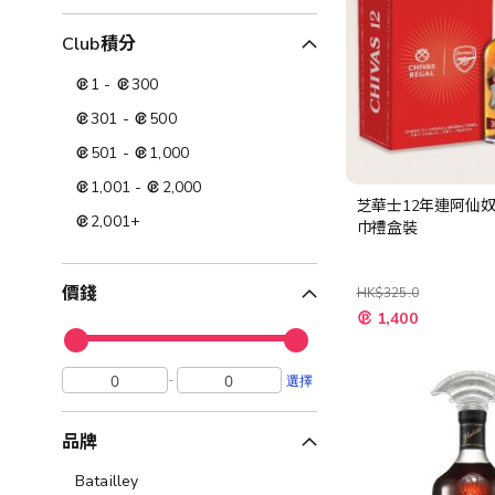
Club積分
1
-
300
301
-
500
501
-
1,000
1,001
-
2,000
芝華士12年連阿仙
2,001
+
巾禮盒裝
價錢
HK$325.0
特
1,400
殊
價
格
-
選擇
品牌
Batailley