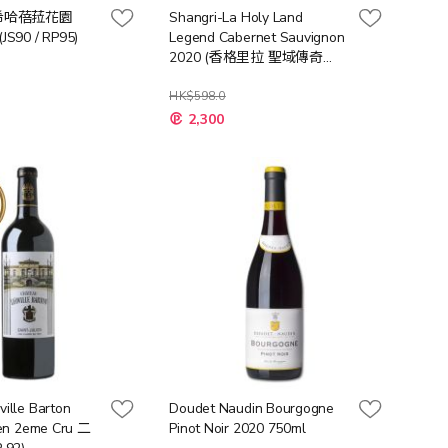
 希哈蓓菈花園
Shangri-La Holy Land
JS90 / RP95)
Legend Cabernet Sauvignon
2020 (香格里拉 聖域傳奇
2020)
HK$598.0
特
2,300
殊
價
格
ille Barton
Doudet Naudin Bourgogne
ien 2eme Cru 二
Pinot Noir 2020 750ml