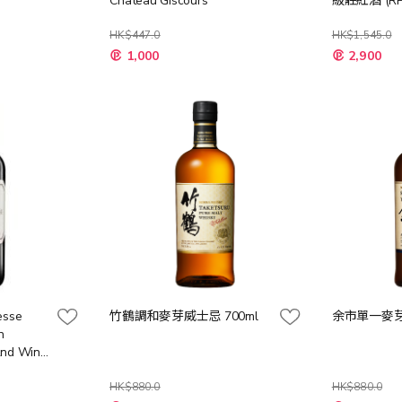
Chateau Giscours
級莊紅酒 (RP 
HK$447.0
HK$1,545.0
特
特
1,000
2,900
殊
殊
價
價
格
格
esse
竹鶴調和麥芽威士忌 700ml
余市單一麥芽
n
2nd Wine
HK$880.0
HK$880.0