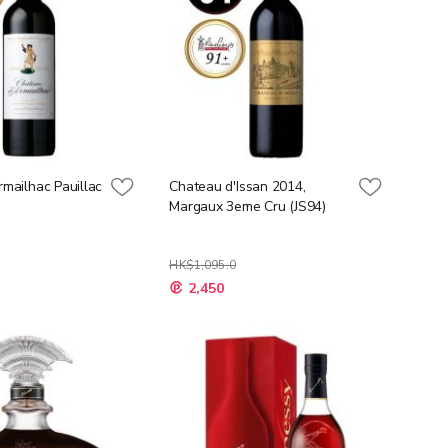
mailhac Pauillac
Chateau d'Issan 2014,
)
Margaux 3eme Cru (JS94)
HK$1,095.0
特
2,450
殊
價
格