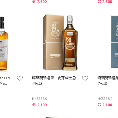
特
特
2,800
2,800
殊
殊
價
價
格
格
ar Old
噶瑪蘭珍選單一麥芽威士忌
噶瑪蘭珍選
Malt
(No.1)
(No.2)
HK$538.0
HK$538.0
特
特
2,100
2,100
殊
殊
價
價
格
格