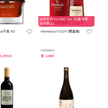
送軒尼詩 Ice Ball Set (送量有限，
送完即止)
is干邑 XO
Hennessy V.S.O.P (禮盒裝)
HK$680.0
特
1,399.0
2,800
殊
價
格