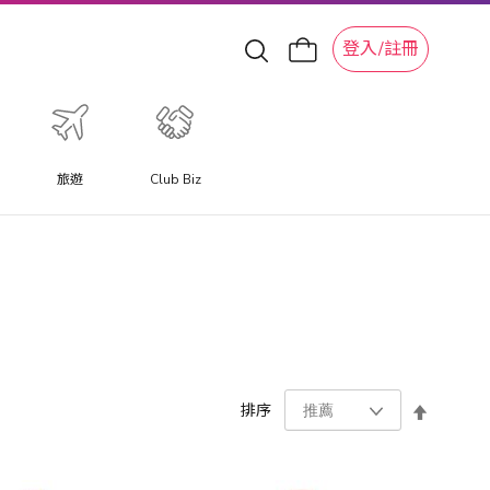
登入/註冊
旅遊
Club Biz
設
排序
置
降
序
方