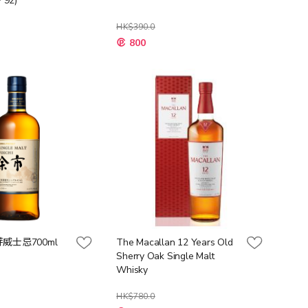
92)
HK$390.0
特
800
殊
價
格
威士忌700ml
The Macallan 12 Years Old
Sherry Oak Single Malt
Whisky
HK$780.0