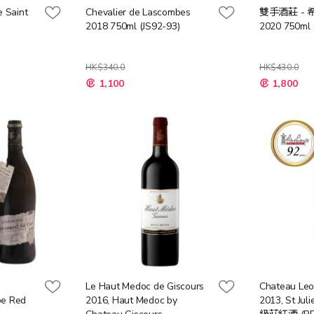
e Saint
Chevalier de Lascombes
雙手酒莊 -
2018 750ml (JS92-93)
2020 750ml (
HK$340.0
HK$430.0
特
特
1,100
1,800
殊
殊
價
價
格
格
Le Haut Medoc de Giscours
Chateau Leov
pe Red
2016, Haut Medoc by
2013, St Jul