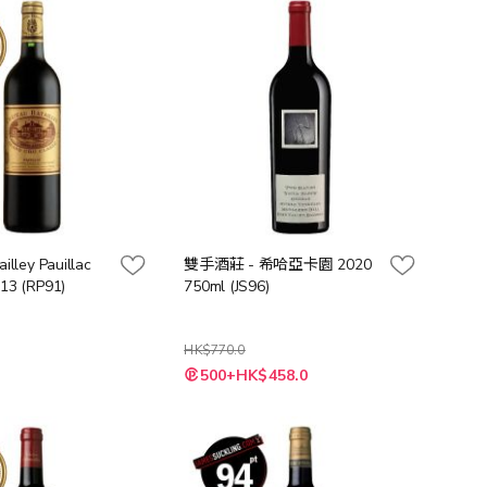
向
illey Pauillac
雙手酒莊 - 希哈亞卡園 2020
13 (RP91)
750ml (JS96)
HK$770.0
特
500+HK$458.0
殊
價
格