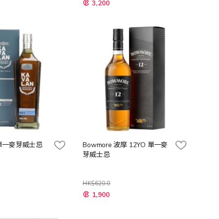
特
3,200
殊
價
格
單一麥芽威士忌
Bowmore 波摩 12YO 單一麥
芽威士忌
HK$620.0
特
1,900
殊
價
格