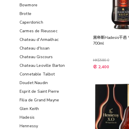
Bowmore
Brotte
Caperdonich
Carmes de Rieussec
黑帝斯Hadesis干邑 
Chateau d'Armailhac
700ml
Chateau d'Issan
Chateau Giscours
HK$580.0
特
Chateau Leoville Barton
2,400
殊
價
Connetable Talbot
格
Doudet Naudin
Esprit de Saint Pierre
Filia de Grand Mayne
Glen Keith
Hadesis
Hennessy