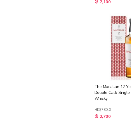
特
2,100
殊
價
格
The Macallan 12 Ye
Double Cask Single 
Whisky
HK$780.0
特
2,700
殊
價
格