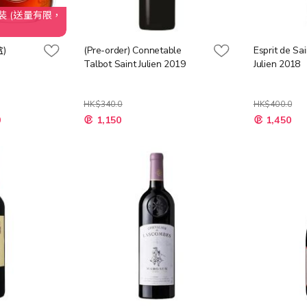
限，
)
(Pre-order) Connetable
Esprit de Sai
Talbot Saint Julien 2019
Julien 2018
HK$340.0
HK$400.0
特
特
0
1,150
1,450
殊
殊
價
價
格
格