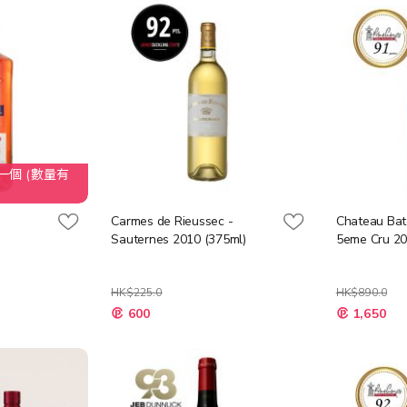
個 (數量有
Carmes de Rieussec -
Chateau Bata
Sauternes 2010 (375ml)
5eme Cru 20
HK$225.0
HK$890.0
特
特
600
1,650
殊
殊
價
價
格
格