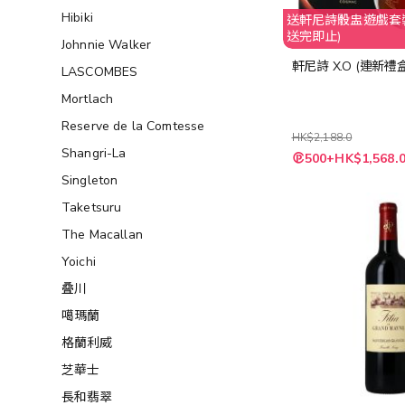
Hibiki
送軒尼詩骰盅遊戲套裝 (送量有
送完即止)
Johnnie Walker
軒尼詩 X.O (連新禮盒
LASCOMBES
Mortlach
Reserve de la Comtesse
HK$2,188.0
Shangri-La
特
500+HK$1,568.
殊
價
Singleton
格
Taketsuru
The Macallan
Yoichi
叠川
噶瑪蘭
格蘭利威
芝華士
長和翡翠