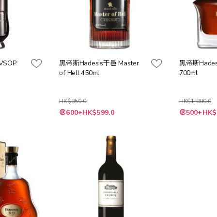
VSOP
黑帝斯Hadesis干邑 Master
黑帝斯Hades
of Hell 450ml
700ml
HK$850.0
HK$1,880.0
特
特
600+HK$599.0
500+HK$
殊
殊
價
價
格
格