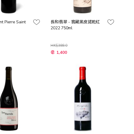
nt Pierre Saint
長和翡翠 - 窖藏黑皮諾乾紅
2022 750ml
HK$388.0
特
1,400
殊
價
格