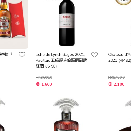
奴運動毛
Echo de Lynch Bages 2021,
Chateau d'Ar
Pauillac 五級靚茨伯莊園副牌
2021 (RP 92
紅酒 (JS 93)
HK$600.0
HK$700.0
特
特
1,600
2,100
殊
殊
價
價
格
格