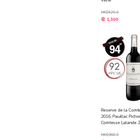
Wine
HK$520.0
特
1,300
殊
價
格
Reserve de la Comt
2016, Pauillac Picho
Comtesse Lalande 
(JS94)
HK$960.0