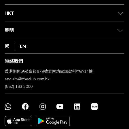
兌換禮遇
物流與配送
Club 積分助手
Club Shopping 商品領取站
HKT
積分兌換
退款政策
csl.
常見問題
1010
聲明
在線客服
網上行
私隱聲明
HKT
繁
EN
使用條款
條款及細則
聯絡我們
不歧視及不騷擾聲明
認可牌照及通告
香港鰂魚涌英皇道979號太古坊電訊盈科中心14樓
enquiry@theclub.com.hk
(852) 183 3000