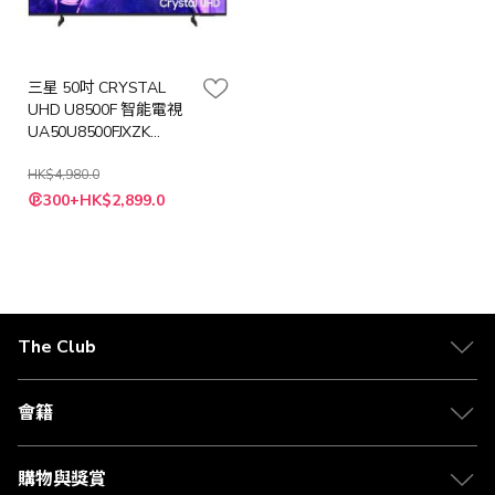
三星 50吋 CRYSTAL
UHD U8500F 智能電視
UA50U8500FJXZK
50U8500F
HK$4,980.0
特
300+HK$2,899.0
殊
價
格
The Club
關於 The Club
合作夥伴
會籍
Citi The Club 信用卡
會籍及專屬禮遇
媒體中心
賺取積分
購物與獎賞