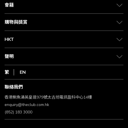
合作夥伴
會籍
Citi The Club 信用卡
會籍及專屬禮遇
媒體中心
賺取積分
購物與獎賞
兌換禮遇
物流與配送
Club 積分助手
Club Shopping 商品領取站
HKT
積分兌換
退款政策
csl.
常見問題
1010
聲明
在線客服
網上行
私隱聲明
HKT
繁
EN
使用條款
條款及細則
聯絡我們
不歧視及不騷擾聲明
認可牌照及通告
香港鰂魚涌英皇道979號太古坊電訊盈科中心14樓
enquiry@theclub.com.hk
(852) 183 3000