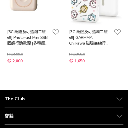
[3C 認證及可追溯二維
[3C 認證及可追溯二維
碼] PhotoFast Mini SSB
碼] GARMMA -
固態行動電源 [多種顏
Chiikawa 磁吸無線行動
色]
電源 10000mAh [櫻花 /
HK$599.0
混色]
HK$368.0
2,000
1,650
The Club
關於 The Club
合作夥伴
會籍
Citi The Club 信用卡
會籍及專屬禮遇