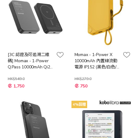
[3C 認證及可追溯二維
Momax - 1-Power X
碼] Momax - 1-Power
10000mAh 內置線流動
Q.Pass 10000mAh Qi2
電源 IP152 (黑色/白色/
超薄磁吸流動電源 - 第
黃色)
二代 [多種顏色]
HK$549.0
HK$279.0
1,750
750
4%回贈