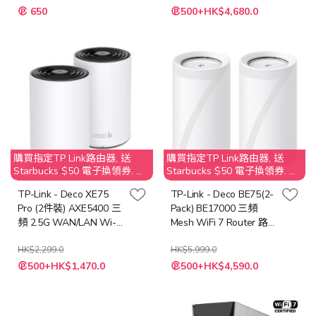
特
特
650
500+HK$4,680.0
殊
殊
價
價
格
格
購買指定TP Link路由器, 送
購買指定TP Link路由器, 送
Starbucks $50 電子換領券. 不
Starbucks $50 電子換領券. 不
接受取消訂單；客人需要退還
接受取消訂單；客人需要退還
TP-Link - Deco XE75
TP-Link - Deco BE75(2-
贈品 Starbucks $50 之價值
贈品 Starbucks $50 之價值
Pro (2件裝) AXE5400 三
Pack) BE17000 三頻
頻 2.5G WAN/LAN Wi-Fi
Mesh WiFi 7 Router 路
6E Mesh 路由器
由器
HK$2,299.0
HK$5,999.0
特
特
500+HK$1,470.0
500+HK$4,590.0
殊
殊
價
價
格
格