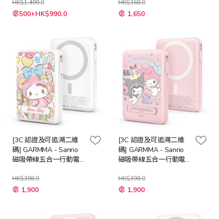
HK$1,499.0
HK$368.0
特
500+HK$990.0
1,650
殊
價
格
[3C 認證及可追溯二維
[3C 認證及可追溯二維
碼] GARMMA - Sanrio
碼] GARMMA - Sanrio
磁吸帶線五合一行動電
磁吸帶線五合一行動電
源 10000mAh [Hello
源 10000mAh [Kuromi /
Kitty]
HK$398.0
My Melody]
HK$398.0
1,900
1,900