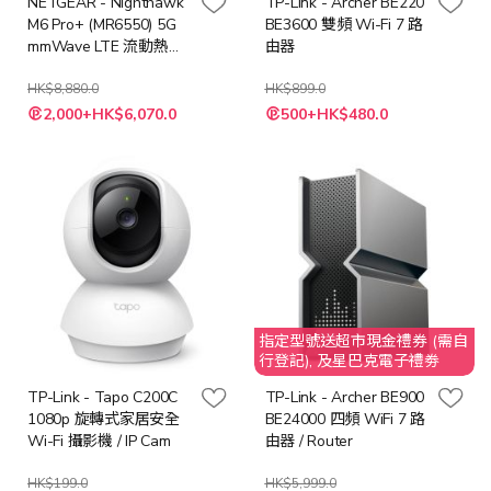
NETGEAR - Nighthawk
TP-Link - Archer BE220
贈品 Starbucks $25 之價值
M6 Pro+ (MR6550) 5G
BE3600 雙頻 Wi-Fi 7 路
mmWave LTE 流動熱點
由器
WiFi 6E 路由器
(MR6550)
HK$8,880.0
HK$899.0
特
特
2,000+HK$6,070.0
500+HK$480.0
殊
殊
價
價
格
格
指定型號送超市現金禮券 (需自
行登記), 及星巴克電子禮劵
TP-Link - Tapo C200C
TP-Link - Archer BE900
1080p 旋轉式家居安全
BE24000 四頻 WiFi 7 路
Wi-Fi 攝影機 / IP Cam
由器 / Router
HK$199.0
HK$5,999.0