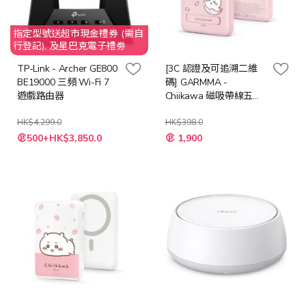
指定型號送超市現金禮券 (需自
行登記), 及星巴克電子禮劵
TP-Link - Archer GE800
[3C 認證及可追溯二維
BE19000 三頻 Wi-Fi 7
碼] GARMMA -
遊戲路由器
Chiikawa 磁吸帶線五合
一行動電源 10000mAh
HK$4,299.0
[櫻花 / 混色]
HK$398.0
特
500+HK$3,850.0
1,900
殊
價
格