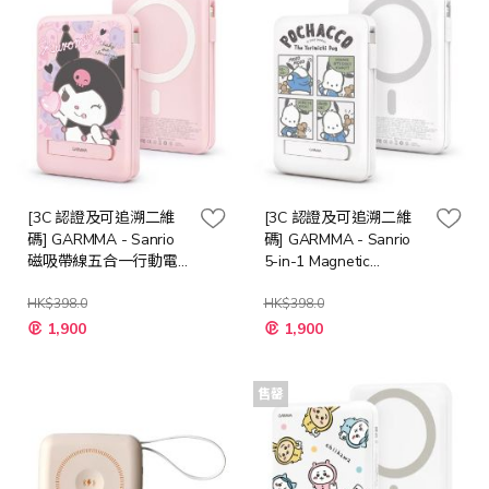
[3C 認證及可追溯二維
[3C 認證及可追溯二維
碼] GARMMA - Sanrio
碼] GARMMA - Sanrio
磁吸帶線五合一行動電
5-in-1 Magnetic
源 10000mAh [Kuromi]
Wireless Power Bank
HK$398.0
10000mAh [Pochacco /
HK$398.0
Cinnamoroll]
1,900
1,900
售罄