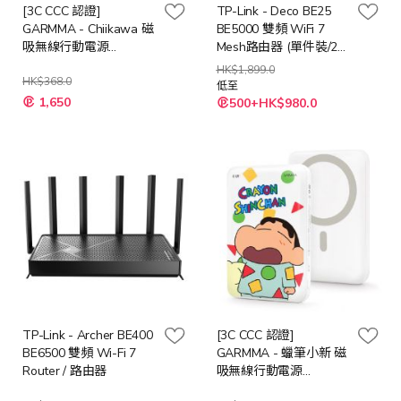
[3C CCC 認證]
TP-Link - Deco BE25
GARMMA - Chiikawa 磁
BE5000 雙頻 WiFi 7
吸無線行動電源
Mesh路由器 (單件裝/2件
10000mAh [多種角色]
裝/3件裝)
HK$1,899.0
HK$368.0
低至
1,650
500+HK$980.0
TP-Link - Archer BE400
[3C CCC 認證]
BE6500 雙頻 Wi-Fi 7
GARMMA - 蠟筆小新 磁
Router / 路由器
吸無線行動電源
10000mAh [多種角色]