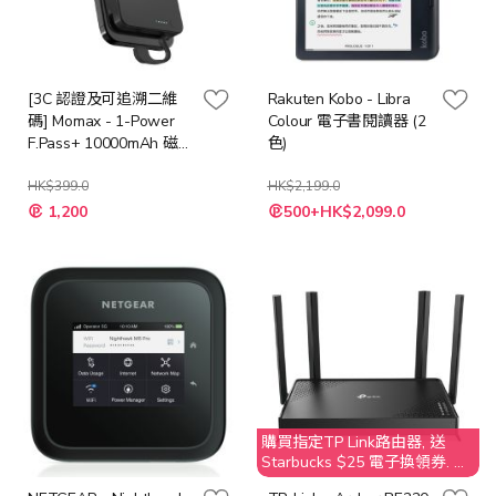
[3C 認證及可追溯二維
Rakuten Kobo - Libra
碼] Momax - 1-Power
Colour 電子書閱讀器 (2
F.Pass+ 10000mAh 磁吸
色)
帶線流動電源 [多種顏
色]
HK$399.0
HK$2,199.0
1,200
500+HK$2,099.0
購買指定TP Link路由器, 送
Starbucks $25 電子換領券. 不
接受取消訂單；客人需要退還