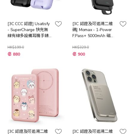
[3C CCC 認證] Usatisfy
[3C 認證及可追溯二維
- SuperCharge 快充無
碼] Momax - 1-Power
線有線多設備耳機手錶
F.Pass+ 5000mAh 磁吸
手機大容量桌面移動多
帶線流動電源 [多種顏
用電源PRO [黑色/紫色]
HK$199.0
色]
HK$329.0
880
900
[3C 認證及可追溯二維
[3C 認證及可追溯二維