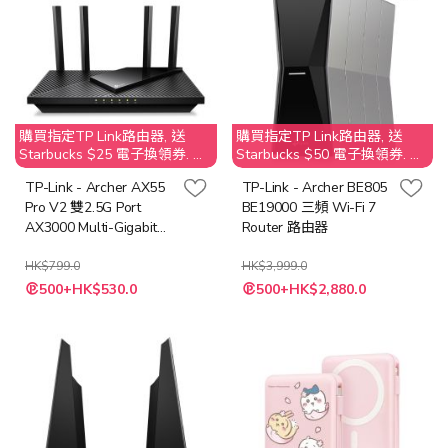
購買指定TP Link路由器, 送
購買指定TP Link路由器, 送
Starbucks $25 電子換領券. 不
Starbucks $50 電子換領券. 不
接受取消訂單；客人需要退還
接受取消訂單；客人需要退還
TP-Link - Archer AX55
TP-Link - Archer BE805
贈品 Starbucks $25 之價值
贈品 Starbucks $50 之價值
Pro V2 雙2.5G Port
BE19000 三頻 Wi-Fi 7
AX3000 Multi-Gigabit
Router 路由器
Wi-Fi 6 路由器
HK$799.0
HK$3,999.0
特
特
500+HK$530.0
500+HK$2,880.0
殊
殊
價
價
格
格