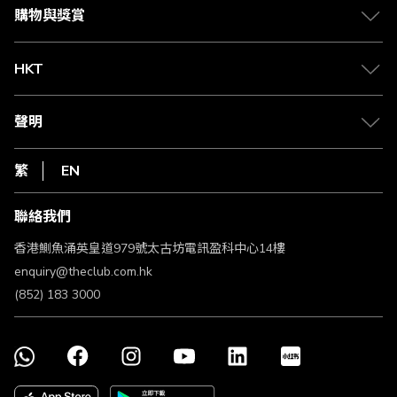
媒體中心
賺取積分
購物與獎賞
兌換禮遇
物流與配送
Club 積分助手
Club Shopping 商品領取站
HKT
積分兌換
退款政策
csl.
常見問題
1010
聲明
在線客服
網上行
私隱聲明
HKT
繁
EN
使用條款
條款及細則
聯絡我們
不歧視及不騷擾聲明
認可牌照及通告
香港鰂魚涌英皇道979號太古坊電訊盈科中心14樓
enquiry@theclub.com.hk
(852) 183 3000