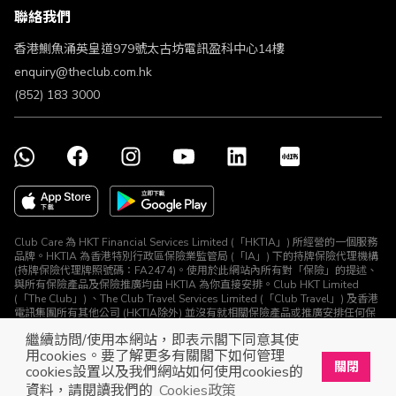
聯絡我們
不歧視及不騷擾聲明
認可牌照及通告
香港鰂魚涌英皇道979號太古坊電訊盈科中心14樓
enquiry@theclub.com.hk
(852) 183 3000
Club Care 為 HKT Financial Services Limited (「HKTIA」) 所經營的一個服務
品牌。HKTIA 為香港特別行政區保險業監管局 (「IA」) 下的持牌保險代理機構
(持牌保險代理牌照號碼：FA2474)。使用於此網站內所有對「保險」的提述、
與所有保險產品及保險推廣均由 HKTIA 為你直接安排。Club HKT Limited
(「The Club」) 、The Club Travel Services Limited (「Club Travel」) 及香港
電訊集團所有其他公司 (HKTIA除外) 並沒有就相關保險產品或推廣安排任何保
險合約或進行其他受規管活動 (定義見《保險業條例》)。
繼續訪問/使用本網站，即表示閣下同意其使
© The Club 2026. 保留所有權利
用cookies。要了解更多有關閣下如何管理
關閉
cookies設置以及我們網站如何使用cookies的
立即下載The Club手機app
開啟
資料，請閱讀我們的
Cookies政策
展開屬於你的獎賞之旅