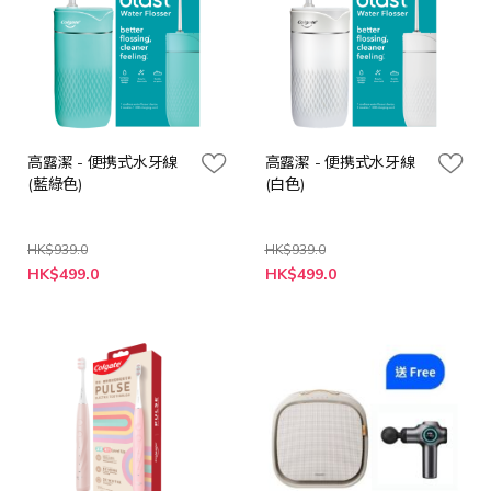
高露潔 - 便携式水牙線
高露潔 - 便携式水牙線
(藍綠色)
(白色)
HK$939.0
HK$939.0
特
特
HK$499.0
HK$499.0
殊
殊
價
價
格
格