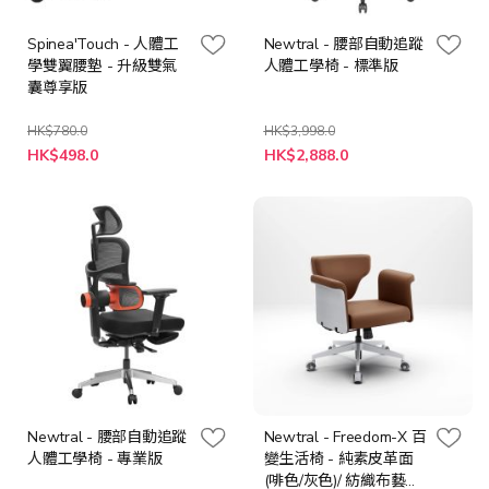
Spinea'Touch - 人體工
Newtral - 腰部自動追蹤
學雙翼腰墊 - 升級雙氣
人體工學椅 - 標準版
囊尊享版
HK$780.0
HK$3,998.0
特
特
HK$498.0
HK$2,888.0
殊
殊
價
價
格
格
Newtral - 腰部自動追蹤
Newtral - Freedom-X 百
人體工學椅 - 專業版
變生活椅 - 純素皮革面
(啡色/灰色)/ 紡織布藝面