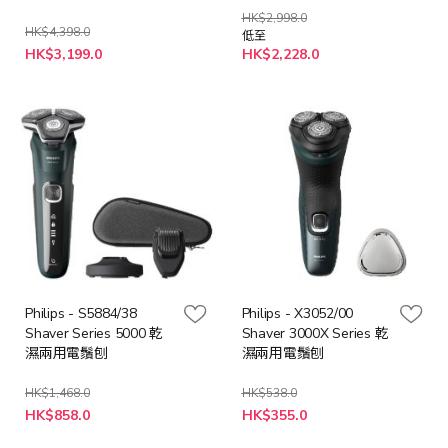
(橙色/白色/深灰)
HK$2,998.0
HK$4,398.0
低至
特
HK$3,199.0
HK$2,228.0
殊
價
格
Philips - S5884/38
Philips - X3052/00
Shaver Series 5000 乾
Shaver 3000X Series 乾
濕兩用電鬚刨
濕兩用電鬚刨
HK$1,468.0
HK$538.0
特
特
HK$858.0
HK$355.0
殊
殊
價
價