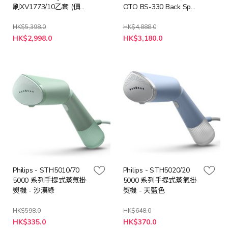
刷XV1773/10乙套 (價值
OTO BS-330 Back Spa
$168) 及 專用地板清潔
Lite 無線背部按摩器(價
劑XV1792/01乙瓶 (價值
值: $2,680)
HK$5,398.0
HK$4,888.0
特
特
$88)]
HK$2,998.0
HK$3,180.0
殊
殊
價
價
格
格
Philips - STH5010/70
Philips - STH5020/20
5000 系列手提式蒸氣掛
5000 系列手提式蒸氣掛
熨機 - 沙漠綠
熨機 - 天藍色
HK$598.0
HK$648.0
特
特
HK$335.0
HK$370.0
殊
殊