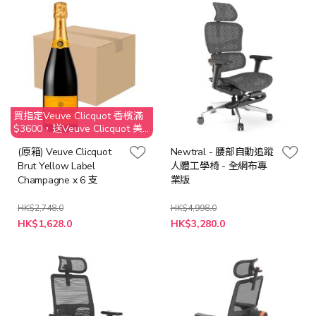
買指定Veuve Clicquot 香檳滿
$3600，送Veuve Clicquot 美
酒晚宴2位 @Aqua Hong Kong
(原箱) Veuve Clicquot
Newtral - 腰部自動追蹤
Brut Yellow Label
人體工學椅 - 全網布專
Champagne x 6 支
業版
HK$2,748.0
HK$4,998.0
特
特
HK$1,628.0
HK$3,280.0
殊
殊
價
價
格
格