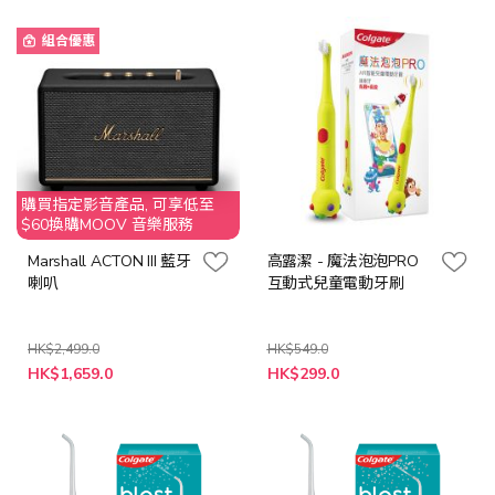
組合優惠
購買指定影音產品, 可享低至
$60換購MOOV 音樂服務
Marshall ACTON III 藍牙
高露潔 - 魔法泡泡PRO
喇叭
互動式兒童電動牙刷
HK$2,499.0
HK$549.0
特
HK$1,659.0
HK$299.0
殊
價
格