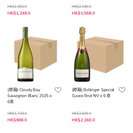
HK$1,650.0
HK$2,340.0
特
特
HK$1,248.0
HK$1,568.0
殊
殊
價
價
格
格
(原箱) Cloudy Bay
(原箱) Bollinger Special
Sauvignon Blanc 2025 x
Cuvee Brut NV x 6 支
6支
HK$1,728.0
HK$3,636.0
特
特
HK$988.0
HK$2,260.0
殊
殊
價
價
格
格