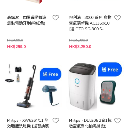
高露潔 - 閃悅躍動聲波
飛利浦 - 3000 系列 寵物
震動電動牙刷(粉紅色)
空氣清新機 AC3360/10
[送 OTO SG-300 S-
GUN 無線按摩槍 (價值:
$998)]
HK$699.0
HK$5,398.0
特
特
HK$299.0
HK$3,250.0
殊
殊
價
價
格
格
Philips - XW6264/11 全
Philips - DE5205 2合1抗
效吸塵洗地機 [送替換滾
敏空氣淨化抽濕機(送