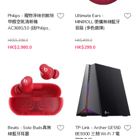
Philips - 寵物淨味抗敏除
Ultimate Ears -
甲醛空氣清新機
MINIROLL 便攜無線藍牙
AC3681/10 (送Philips
音箱 (多色選擇)
STH3000 3000 系列手
提式蒸氣掛熨機 (價值:
HK$5,398.0
HK$499.0
特
$398)
HK$2,980.0
HK$299.0
殊
價
格
Beats - Solo Buds真無
TP-Link - Archer GE550
線藍牙耳塞
BE9300 三頻 Wi-Fi 7 電