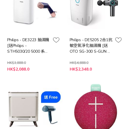
Philips - DE3223 抽濕機
Philips - DE5205 2合1抗
[送Philips -
敏空氣淨化抽濕機 [送
STH5030/20 5000 系列
OTO SG-300 S-GUN 無
手提式蒸氣掛熨機 - 海
線按摩槍 (價值: $998)]
軍藍 (價值: $698)]
HK$3,888.0
HK$4,888.0
特
特
HK$2,088.0
HK$2,348.0
殊
殊
價
價
格
格