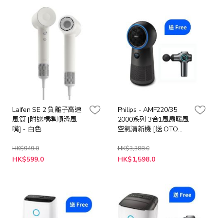
格
格
Laifen SE 2 負離子高速
Philips - AMF220/35
風筒 [附送標準順滑風
2000系列 3合1風扇暖風
嘴] - 白色
空氣清新機 [送 OTO
SG-300 S-GUN 無線按
摩槍 (價值: $998)]
HK$949.0
HK$3,388.0
特
特
HK$599.0
HK$1,598.0
殊
殊
價
價
格
格