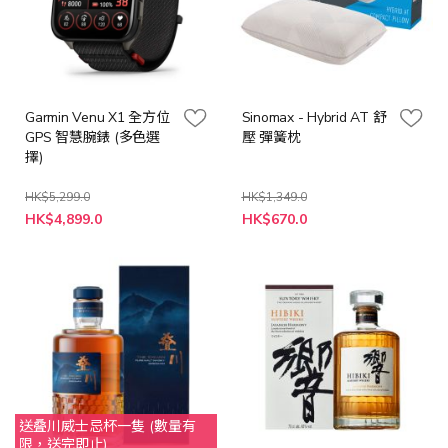
Garmin Venu X1 全方位
Sinomax - Hybrid AT 舒
GPS 智慧腕錶 (多色選
壓 彈簧枕
擇)
HK$5,299.0
HK$1,349.0
特
HK$4,899.0
HK$670.0
殊
價
格
送叠川威士忌杯一隻 (數量有
限，送完即止)