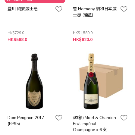
叠川 純麥威士忌
響 Harmony 調和日本威
士忌 (連盒)
HK$729.0
HK$1,580.0
特
特
HK$588.0
HK$820.0
殊
殊
價
價
格
格
Dom Perignon 2017
(原箱) Moët & Chandon
(RP95)
Brut Impérial
Champagne x 6 支