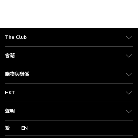
價
價
格
格
The Club
關於 The Club
合作夥伴
會籍
Citi The Club 信用卡
會籍及專屬禮遇
媒體中心
賺取積分
購物與獎賞
兌換禮遇
物流與配送
Club 積分助手
Club Shopping 商品領取站
HKT
積分兌換
退款政策
csl.
常見問題
1010
聲明
在線客服
網上行
私隱聲明
HKT
繁
EN
使用條款
條款及細則