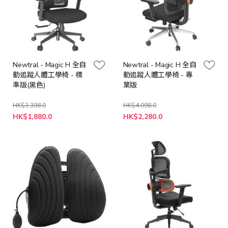
Newtral - Magic H 全自
Newtral - Magic H 全自
動追蹤人體工學椅 - 標
動追蹤人體工學椅 - 專
準版(黑色)
業版
HK$3,398.0
HK$4,098.0
特
HK$1,880.0
HK$2,280.0
殊
價
格