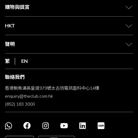
媒體中心
賺取積分
購物與獎賞
兌換禮遇
物流與配送
Club 積分助手
Club Shopping 商品領取站
HKT
積分兌換
退款政策
csl.
常見問題
1010
聲明
在線客服
網上行
私隱聲明
HKT
繁
EN
使用條款
條款及細則
聯絡我們
不歧視及不騷擾聲明
認可牌照及通告
香港鰂魚涌英皇道979號太古坊電訊盈科中心14樓
enquiry@theclub.com.hk
(852) 183 3000