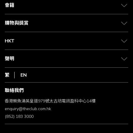
合作夥伴
會籍
Citi The Club 信用卡
會籍及專屬禮遇
媒體中心
賺取積分
購物與獎賞
兌換禮遇
物流與配送
Club 積分助手
Club Shopping 商品領取站
HKT
積分兌換
退款政策
csl.
常見問題
1010
聲明
在線客服
網上行
私隱聲明
HKT
繁
EN
使用條款
條款及細則
聯絡我們
不歧視及不騷擾聲明
認可牌照及通告
香港鰂魚涌英皇道979號太古坊電訊盈科中心14樓
enquiry@theclub.com.hk
(852) 183 3000