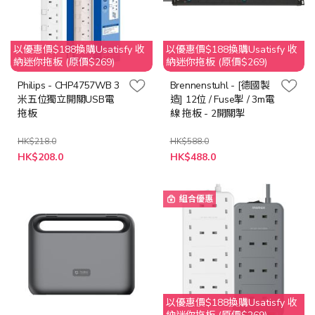
以優惠價$188換購Usatisfy 收
以優惠價$188換購Usatisfy 收
納迷你拖板 (原價$269)
納迷你拖板 (原價$269)
Philips - CHP4757WB 3
Brennenstuhl - [德國製
米五位獨立開關USB電
造] 12位 / Fuse掣 / 3m電
拖板
線 拖板 - 2開關掣
HK$218.0
HK$588.0
特
特
HK$208.0
HK$488.0
殊
殊
價
價
格
格
組合優惠
以優惠價$188換購Usatisfy 收