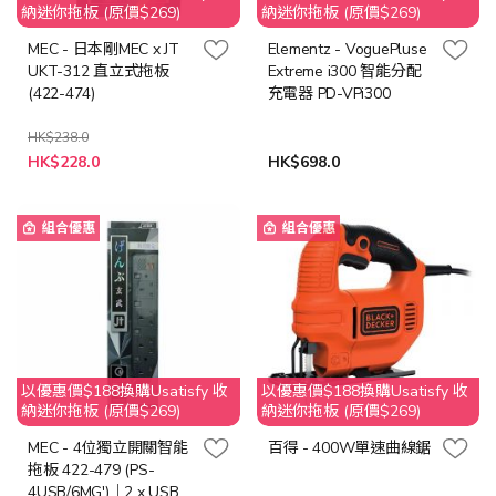
納迷你拖板 (原價$269)
納迷你拖板 (原價$269)
MEC - 日本剛MEC x JT
Elementz - VoguePluse
UKT-312 直立式拖板
Extreme i300 智能分配
(422-474)
充電器 PD-VPi300
HK$238.0
特
HK$228.0
HK$698.0
殊
價
格
組合優惠
組合優惠
以優惠價$188換購Usatisfy 收
以優惠價$188換購Usatisfy 收
納迷你拖板 (原價$269)
納迷你拖板 (原價$269)
MEC - 4位獨立開關智能
百得 - 400W單速曲線鋸
拖板 422-479 (PS-
4USB/6MG')｜2 x USB-