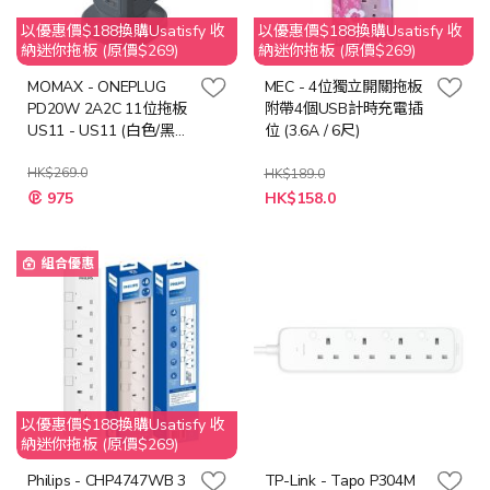
以優惠價$188換購Usatisfy 收
以優惠價$188換購Usatisfy 收
納迷你拖板 (原價$269)
納迷你拖板 (原價$269)
MOMAX - ONEPLUG
MEC - 4位獨立開關拖板
PD20W 2A2C 11位拖板
附帶4個USB計時充電插
US11 - US11 (白色/黑
位 (3.6A / 6尺)
色)
HK$269.0
HK$189.0
特
975
HK$158.0
殊
價
格
組合優惠
以優惠價$188換購Usatisfy 收
納迷你拖板 (原價$269)
Philips - CHP4747WB 3
TP-Link - Tapo P304M