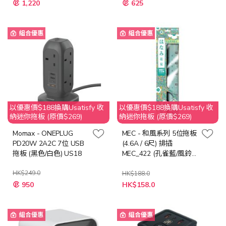
1,220
625
殊
殊
價
價
格
格
組合優惠
組合優惠
以優惠價$188換購Usatisfy 收
以優惠價$188換購Usatisfy 收
納迷你拖板 (原價$269)
納迷你拖板 (原價$269)
Momax - ONEPLUG
MEC - 和風系列 5位拖板
PD20W 2A2C 7位 USB
(4.6A / 6尺) 排插
拖板 (黑色/白色) US18
MEC_422 (孔雀藍/風鈴
紫)
HK$249.0
HK$188.0
950
HK$158.0
組合優惠
組合優惠