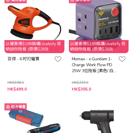
以優惠價$188換購Usatisfy 收
以優惠價$188換購Usatisfy 收
納迷你拖板 (原價$269)
納迷你拖板 (原價$269)
百得 - 6 吋打蠟寶
Momax - x Gundam 1-
Charge Work Flow PD
25W 3位拖板 [紫色/ 白
色]
HK$598.0
HK$339.0
特
HK$499.0
HK$305.0
殊
價
格
組合優惠