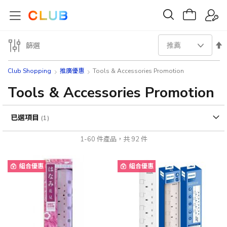
設
篩選
置
Club Shopping
推廣優惠
Tools & Accessories Promotion
降
Tools & Accessories Promotion
序
已選項目
方
1
-
60
件產品，共
92
件
向
組合優惠
組合優惠