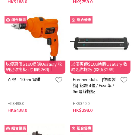
特
特
HK$188.0
HK$759.0
殊
殊
價
價
格
格
組合優惠
組合優惠
以優惠價$188換購Usatisfy 收
以優惠價$188換購Usatisfy 收
納迷你拖板 (原價$269)
納迷你拖板 (原價$269)
百得 - 10mm 電鑽
Brennenstuhl - [德國製
造] 鋁殼 4位 / Fuse掣 /
3m電線拖板
HK$498.0
HK$340.0
特
特
HK$438.0
HK$298.0
殊
殊
價
價
格
格
組合優惠
組合優惠