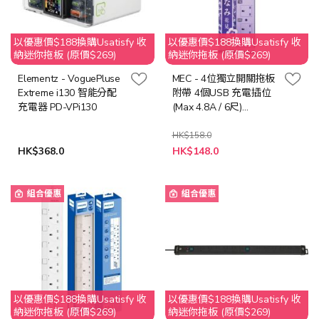
以優惠價$188換購Usatisfy 收
以優惠價$188換購Usatisfy 收
納迷你拖板 (原價$269)
納迷你拖板 (原價$269)
Elementz - VoguePluse
MEC - 4位獨立開關拖板
Extreme i130 智能分配
附帶 4個USB 充電插位
充電器 PD-VPi130
(Max 4.8A / 6尺)
422_410P (紫色)
HK$158.0
特
HK$368.0
HK$148.0
殊
價
格
組合優惠
組合優惠
以優惠價$188換購Usatisfy 收
以優惠價$188換購Usatisfy 收
納迷你拖板 (原價$269)
納迷你拖板 (原價$269)