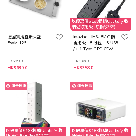
以優惠價$188換購Usatisfy 收
納迷你拖板 (原價$269)
德國寶摺疊暖菜墊
Imazing - IM3U8K-C 防
FWM-125
雷拖板 - 8 插位 + 3 USB
/ + 1 Type C PD 65W輸
出
HK$990.0
HK$368.0
特
特
HK$630.0
HK$358.0
殊
殊
價
價
格
格
組合優惠
組合優惠
以優惠價$188換購Usatisfy 收
以優惠價$188換購Usatisfy 收