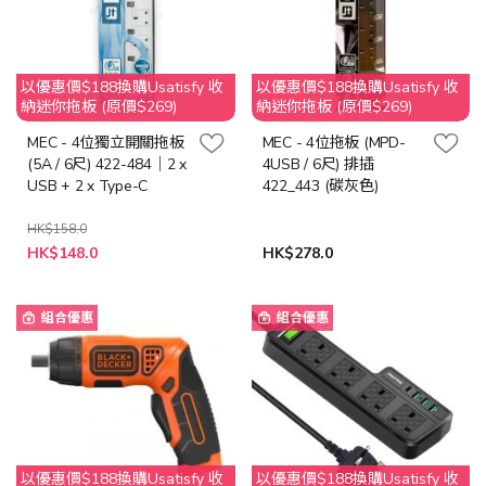
以優惠價$188換購Usatisfy 收
以優惠價$188換購Usatisfy 收
納迷你拖板 (原價$269)
納迷你拖板 (原價$269)
MEC - 4位獨立開關拖板
MEC - 4位拖板 (MPD-
(5A / 6尺) 422-484｜2 x
4USB / 6尺) 排插
USB + 2 x Type-C
422_443 (碳灰色)
HK$158.0
特
HK$148.0
HK$278.0
殊
價
格
組合優惠
組合優惠
以優惠價$188換購Usatisfy 收
以優惠價$188換購Usatisfy 收