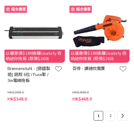
格
組合優惠
組合優惠
以優惠價$188換購Usatisfy 收
以優惠價$188換購Usatisfy 收
納迷你拖板 (原價$269)
納迷你拖板 (原價$269)
Brennenstuhl - [德國製
百得 - 調速吹風寶
造] 鋁殼 6位 / Fuse掣 /
3m電線拖板
HK$388.0
HK$498.0
特
特
HK$348.0
HK$468.0
殊
殊
價
價
格
格
頁
您
頁
頁
下
1
2
面
當
面
面
一
前
步