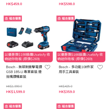
特
特
HK$459.0
HK$598.0
殊
殊
價
價
格
格
組合優惠
組合優惠
以優惠價$188換購Usatisfy 收
以優惠價$188換購Usatisfy 收
納迷你拖板 (原價$269)
納迷你拖板 (原價$269)
Bosch - 無碳刷衝擊電鑽
Bosch - 多功能108件家
GSB 185-LI 專業套裝 連
用手工具套裝
批嘴鑽嘴套裝
HK$1,990.0
HK$425.0
特
特
HK$1,599.0
HK$359.0
殊
殊
價
價
格
格
組合優惠
組合優惠