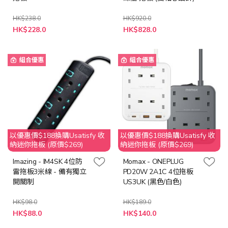
HK$238.0
HK$920.0
特
特
HK$228.0
HK$828.0
殊
殊
價
價
格
格
組合優惠
組合優惠
以優惠價$188換購Usatisfy 收
以優惠價$188換購Usatisfy 收
納迷你拖板 (原價$269)
納迷你拖板 (原價$269)
Imazing - IM4SK 4位防
Momax - ONEPLUG
雷拖板3米線 - 備有獨立
PD20W 2A1C 4位拖板
開關制
US3UK (黑色/白色)
HK$98.0
HK$189.0
特
HK$88.0
HK$140.0
殊
價