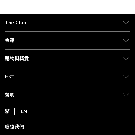
正
在
The Club
閱
關於 The Club
讀
合作夥伴
會籍
頁
Citi The Club 信用卡
會籍及專屬禮遇
媒體中心
賺取積分
購物與獎賞
兌換禮遇
物流與配送
Club 積分助手
Club Shopping 商品領取站
HKT
積分兌換
退款政策
csl.
常見問題
1010
聲明
在線客服
網上行
私隱聲明
HKT
繁
EN
使用條款
條款及細則
聯絡我們
不歧視及不騷擾聲明