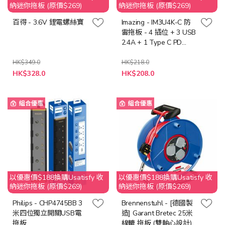
納迷你拖板 (原價$269)
納迷你拖板 (原價$269)
百得 - 3.6V 鋰電螺絲寶
Imazing - IM3U4K-C 防
雷拖板 - 4 插位 + 3 USB
2.4A + 1 Type C PD
20W輸出
HK$349.0
HK$218.0
特
特
HK$328.0
HK$208.0
殊
殊
價
價
格
格
組合優惠
組合優惠
以優惠價$188換購Usatisfy 收
以優惠價$188換購Usatisfy 收
納迷你拖板 (原價$269)
納迷你拖板 (原價$269)
Philips - CHP4745BB 3
Brennenstuhl - [德國製
米四位獨立開關USB電
造] Garant Bretec 25米
拖板
線轆 拖板 (雙軸心設計)