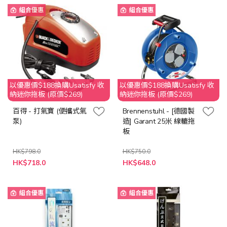
組合優惠
組合優惠
以優惠價$188換購Usatisfy 收
以優惠價$188換購Usatisfy 收
納迷你拖板 (原價$269)
納迷你拖板 (原價$269)
百得 - 打氣寶 (便攜式氣
Brennenstuhl - [德國製
泵)
造] Garant 25米 線轆拖
板
HK$798.0
HK$750.0
特
特
HK$718.0
HK$648.0
殊
殊
價
價
格
格
組合優惠
組合優惠