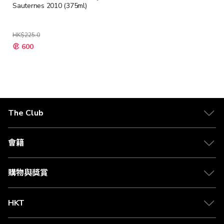
Sauternes 2010 (375ml)
HK$225.0
特
600
殊
價
格
The Club
關於 The Club
合作夥伴
會籍
Citi The Club 信用卡
會籍及專屬禮遇
媒體中心
賺取積分
購物與獎賞
兌換禮遇
物流與配送
Club 積分助手
Club Shopping 商品領取站
HKT
積分兌換
退款政策
csl.