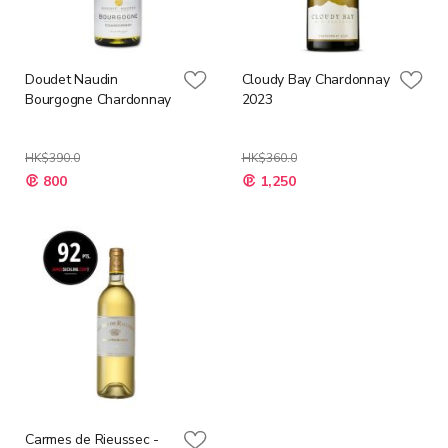
Doudet Naudin
Cloudy Bay Chardonnay
Bourgogne Chardonnay
2023
HK$390.0
HK$360.0
特
特
800
1,250
殊
殊
價
價
格
格
Carmes de Rieussec -