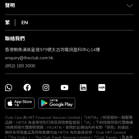
常見問題
1010
聲明
在線客服
網上行
私隱聲明
HKT
繁
EN
使用條款
條款及細則
聯絡我們
不歧視及不騷擾聲明
認可牌照及通告
香港鰂魚涌英皇道979號太古坊電訊盈科中心14樓
enquiry@theclub.com.hk
(852) 183 3000
Club Care 為 HKT Financial Services Limited (「HKTIA」) 所經營的一個服務
品牌。HKTIA 為香港特別行政區保險業監管局 (「IA」) 下的持牌保險代理機構
(持牌保險代理牌照號碼：FA2474)。使用於此網站內所有對「保險」的提述、
與所有保險產品及保險推廣均由 HKTIA 為你直接安排。Club HKT Limited
(「The Club」) 、The Club Travel Services Limited (「Club Travel」) 及香港