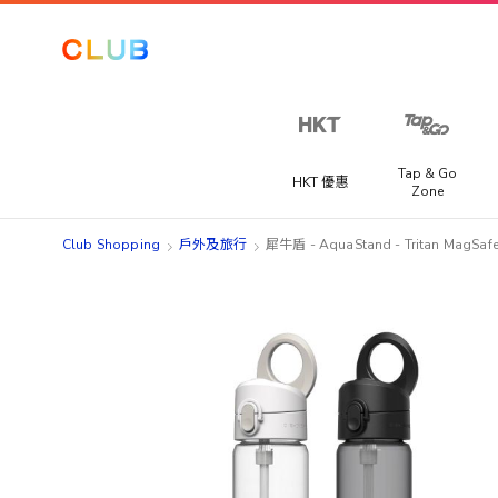
Tap & Go
HKT 優惠
Zone
Club Shopping
戶外及旅行
犀牛盾 - AquaStand - Tritan Mag
Skip
Skip
to
to
the
the
end
beginning
of
of
the
the
images
images
gallery
gallery