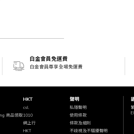
白金會員免運費
白金會員尊享全場免運費
賞
HKT
聲明
csl.
私隱聲明
E
ping 商品領取
1010
使用條款
網上行
條款及細則
HKT
不歧視及不騷擾聲明