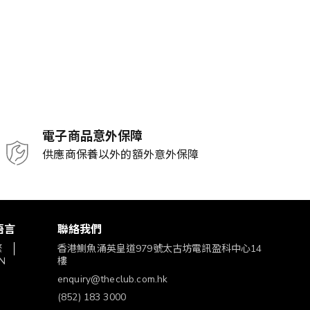
電子商品意外保障
供應商保養以外的額外意外保障
語言
聯絡我們
繁
香港鰂魚涌英皇道979號太古坊電訊盈科中心14
N
樓
enquiry@theclub.com.hk
(852) 183 3000