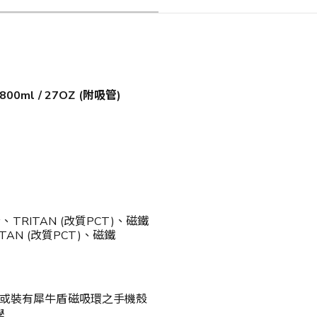
800ml / 27OZ (附吸管)
、TRITAN (改質PCT)、磁鐵
AN (改質PCT)、磁鐵
機殼，或裝有犀牛盾磁吸環之手機殼
學