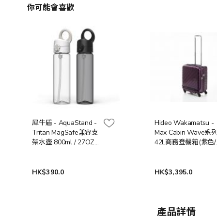
你可能會喜歡
犀牛盾 - AquaStand -
Hideo Wakamatsu -
Tritan MagSafe兼容支
Max Cabin Wave系
架水壺 800ml / 27OZ -
42L商務登機箱(紫色/
附吸管 (黑色/透明色)
綠色)
HK$390.0
HK$3,395.0
產品詳情