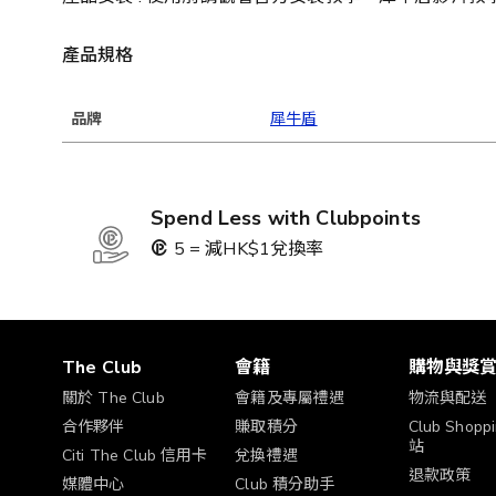
產品規格
品牌
犀牛盾
Spend Less with Clubpoints
5 = 減HK$1兌換率
The Club
會籍
購物與獎
關於 The Club
會籍及專屬禮遇
物流與配送
合作夥伴
賺取積分
Club Shop
站
Citi The Club 信用卡
兌換禮遇
退款政策
媒體中心
Club 積分助手