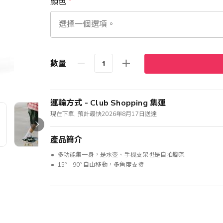
顏色
數量
運輸方式 - Club Shopping 集運
現在下單, 預計最快2026年8月17日送達
產品簡介
多功能集一身，是水壺、手機支架也是自拍腳架
15º - 90º 自由移動，多角度支撐