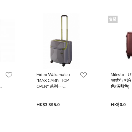
售罄
Hideo Wakamatsu -
Milesto - 
列
"MAX CABIN TOP
揭式行李箱 (5
OPEN" 系列---
色/深藍色)
19"/42L 可開上蓋可擴
大 商務登機箱 (銀色/
紫色)
HK$3,395.0
HK$0.0