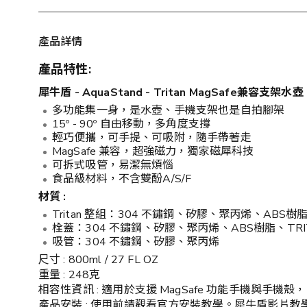
產品詳情
產品特性:
犀牛盾 - AquaStand - Tritan MagSafe兼容支架水壺 
多功能集一身，是水壺、手機支架也是自拍腳架
15º - 90º 自由移動，多角度支撐
輕巧便攜，可手提、可吸附，隨手帶著走
MagSafe 兼容，超強磁力，獨家磁犀科技
可拆式吸管，易潔無煩惱
食品級材料，不含雙酚A/S/F
材質 :
Tritan 整組：304 不鏽鋼、矽膠、聚丙烯、ABS樹脂
栓蓋：304 不鏽鋼、矽膠、聚丙烯、ABS樹脂、TRIT
吸管：304 不鏽鋼、矽膠、聚丙烯
尺寸 : 800ml / 27 FL OZ
重量 : 248克
相容性資訊 : 適用於支援 MagSafe 功能手機與手
產品安裝 : 使用前請觀看官方安裝教學。犀牛盾影片教