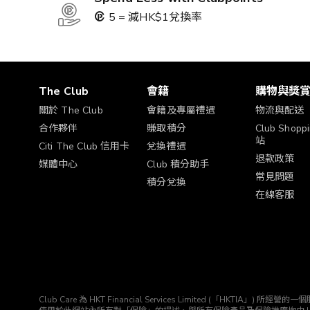
5 = 減HK$1兌換率
The Club
會籍
購物與獎
關於 The Club
會籍及專屬禮遇
物流與配送
合作夥伴
賺取積分
Club Shop
站
Citi The Club 信用卡
兌換禮遇
退款政策
媒體中心
Club 積分助手
常見問題
積分兌換
在線客服
Club Care 為 HKT Financial Services Limited (「HK