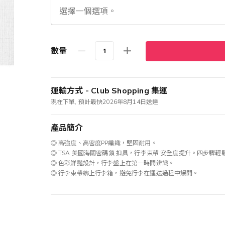
數量
運輸方式 - Club Shopping 集運
現在下單, 預計最快2026年8月14日送達
產品簡介
◎ 高強度、高密度PP編織，堅固耐用。
◎ TSA 美國海關密碼鎖 扣具，行李束帶 安全度提升。四步驟
◎ 色彩鮮豔設計，行李盤上在第一時間辨識。
◎ 行李束帶綁上行李箱，避免行李在運送過程中爆開。