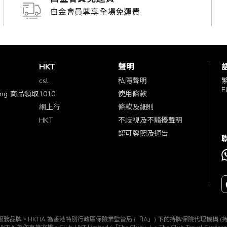
白金會員尊享全場免運費
賞
HKT
聲明
csl.
私隱聲明
E
ping 商品領取
1010
使用條款
網上行
條款及細則
HKT
不歧視及不騷擾聲明
認可牌照及通告
TIA」) 所經營的一個服務品牌。HKTIA 為香港特別行政區保險業監管局 (「IA」) 下的持牌保險代理機