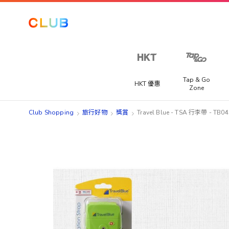
Tap & Go
HKT 優惠
Zone
Club Shopping
旅行好物
獎賞
Travel Blue - TSA 行李帶 - TB0
Skip
Skip
to
to
the
the
end
beginning
of
of
the
the
images
images
gallery
gallery