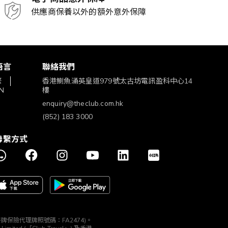
供應商保養以外的額外意外保障
語言
聯絡我們
繁
香港鰂魚涌英皇道979號太古坊電訊盈科中心14
N
樓
enquiry@theclub.com.hk
(852) 183 3000
聯繫方式
構 (持牌保險代理牌照號碼：FA2474)。