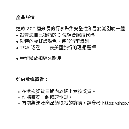
產品詳情
這款 200 厘米長的行李帶集安全性和易於識別於一體
• 設置您自己獨特的 3 位組合腕帶代碼
• 獨特的霓虹燈顏色，便於行李識別
• TSA 認證——去美國旅行的理想選擇
• 重型釋放扣經久耐用
如何兌換獎賞︰
在兌換獎賞日期內於網上兌換獎賞。
你將獲發一封確認電郵。
有關集運及商品領取站的詳情，請參考 https://shop.theclub