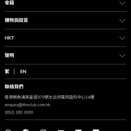
合作夥伴
會籍
Citi The Club 信用卡
會籍及專屬禮遇
媒體中心
賺取積分
購物與獎賞
兌換禮遇
物流與配送
Club 積分助手
Club Shopping 商品領取站
HKT
積分兌換
退款政策
csl.
常見問題
1010
聲明
在線客服
網上行
私隱聲明
HKT
繁
EN
使用條款
條款及細則
聯絡我們
不歧視及不騷擾聲明
認可牌照及通告
香港鰂魚涌英皇道979號太古坊電訊盈科中心14樓
enquiry@theclub.com.hk
(852) 183 3000