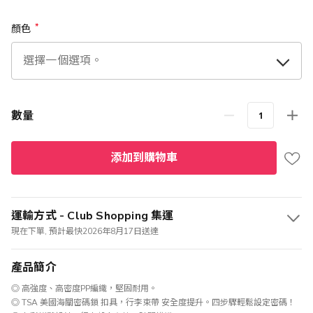
顏色
數量
添加到購物車
運輸方式 - Club Shopping 集運
現在下單, 預計最快2026年8月17日送達
產品簡介
◎ 高強度、高密度PP編織，堅固耐用。
◎ TSA 美國海關密碼鎖 扣具，行李束帶 安全度提升。四步驟輕鬆設定密碼！