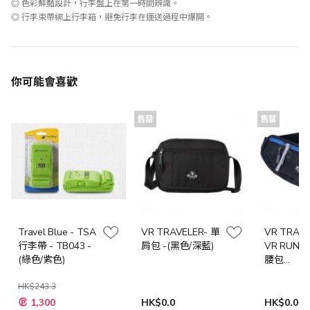
◎ 色彩鮮豔設計，行李盤上在第一時間辨識。
◎ 行李束帶綁上行李箱，避免行李在運送過程中爆開。
你可能會喜歡
售罄
售罄
Travel Blue - TSA
VR TRAVELER- 單
VR TRAVE
行李帶 - TB043 -
肩包 -(黑色/深藍)
VR RUN
(綠色/紫色)
腰包
VRRUNER
HK$243.3
(黑色/麻灰
1,300
HK$0.0
HK$0.0