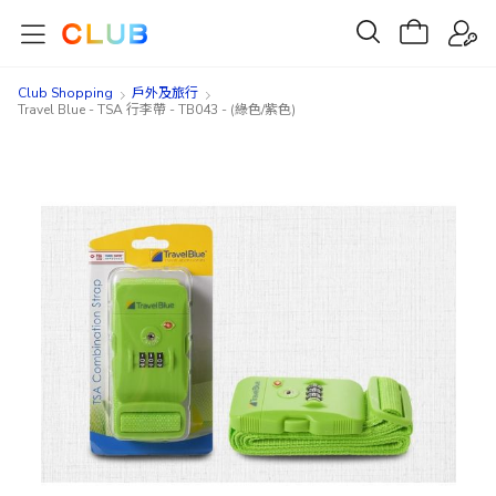
Club Shopping
戶外及旅行
Travel Blue - TSA 行李帶 - TB043 - (綠色/紫色)
Skip
Skip
to
to
the
the
end
beginning
of
of
the
the
images
images
gallery
gallery